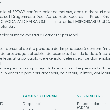
e.
 la ANSPDCP, conform celor de mai sus, aceste drepturi pot fi 
le, sat Dragomiresti Deal, Autostrada Bucuresti – Pitesti Km. 1
v la SC VODALAND BALKAN S.R.L. – in atenția RESPONSABILULU
daland.ro.
telor dumneavoastră cu caracter personal
 personal pentru perioada de timp necesară conformării cu 
e prescripţie aplicabile (de exemplu, 3 ani de la data încetăr
 legislaţia aplicabilă (de exemplu, celei specifice domeniului 
l
bile pentru a vă proteja datele cu caracter personal aflate 
n vederea prevenirii accesării, colectării, utilizării, divulgării,
.
COMENZI SI LIVRARE
VODALAND.RO
ND
Despre noi
Protectia datelor
(GDPR)