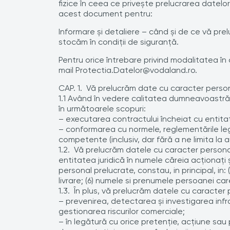
fizice în ceea ce priveşte prelucrarea datelo
acest document pentru:
Informare și detaliere – când şi de ce vă prel
stocăm în condiţii de siguranţă.
Pentru orice întrebare privind modalitatea î
mail Protectia.Datelor@vodaland.ro.
CAP. 1. Vă prelucrăm date cu caracter perso
1.1 Având în vedere calitatea dumneavoastră
în următoarele scopuri:
– executarea contractului încheiat cu entitat
– conformarea cu normele, reglementările legal
competente (inclusiv, dar fără a ne limita la aut
1.2. Vă prelucrăm datele cu caracter personal
entitatea juridică în numele căreia acţionaţi 
personal prelucrate, constau, in principal, in
livrare; (6) numele si prenumele persoanei 
1.3. În plus, vă prelucrăm datele cu caracter 
– prevenirea, detectarea şi investigarea infra
gestionarea riscurilor comerciale;
– în legătură cu orice pretenţie, acţiune sau 