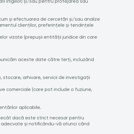
i litigiilor) şi/sau pentru protejarea sau
cum şi efectuarea de cercetări şi/sau analize
entul clienţilor, preferinţele şi tendinţele
 vizate (prepușii entității juridice din care
comunicăm aceste date către terţi, incluzând
, stocare, arhivare, servicii de investigaţii
tive comerciale (care pot include o fuziune,
tărilor aplicabile.
decât dacă este strict necesar pentru
ie adecvate şi notificându-vă atunci când