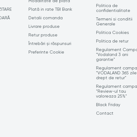
J
Modalitate de plată
Politica de
ZITARE
Plată in rate TBI Bank
confidentialitate
OARĂ
Detalii comanda
Termeni si conditii
Generale
Livrare produse
Politica Cookies
Retur produse
Politica de retur
Întrebări și răspunsuri
Regulament Campa
Preferinte Cookie
"Vodaland 3 ani
garantie"
Regulament campa
"VODALAND 365 zile
drept de retur"
Regulament campa
"Review-ul tau
valoreaza 25%"
Black Friday
Contact