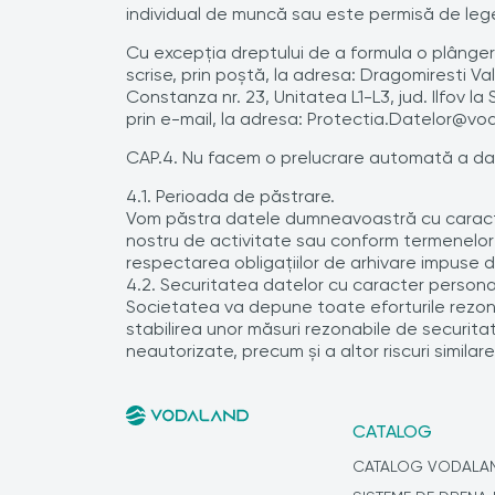
individual de muncă sau este permisă de leg
Cu excepţia dreptului de a formula o plângere
scrise, prin poştă, la adresa: Dragomiresti Va
Constanza nr. 23, Unitatea L1-L3, jud. Ilfo
prin e-mail, la adresa: Protectia.Datelor@vo
CAP.4. Nu facem o prelucrare automată a da
4.1. Perioada de păstrare.
Vom păstra datele dumneavoastră cu caracter
nostru de activitate sau conform termenelor d
respectarea obligaţiilor de arhivare impuse de
4.2. Securitatea datelor cu caracter persona
Societatea va depune toate eforturile rezona
stabilirea unor măsuri rezonabile de securitate î
neautorizate, precum şi a altor riscuri similare
CATALOG
CATALOG VODALA