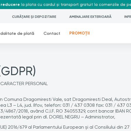
 reducere
la plata cu cardul și transport gratuit la comenzile de 
CURĂȚARE ȘI DEPOZITARE
AMENAJARE EXTERIOARĂ
INF
PROMOȚII
dalitate de plată
Contact
 (GDPR)
U CARACTER PERSONAL
n Comuna Dragomiresti Vale, sat Dragomiresti Deal, Autostrada
 L3 – L4, jud. Ilfov, telefon: 031 / 437 0308 fax: 031 / 437 03
J23/4867/2018, având C.I.F. RO 34055329, cont bancar IBAN
rezentatã legal prin dl. DOREL NEGRU – Administrator,
) 2016/679 al Parlamentului European şi al Consiliului din 27 