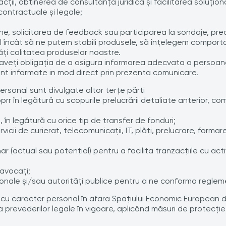
ii, obţinerea de consultanţă juridică şi facilitarea soluţionări
 contractuale şi legale;
rne, solicitarea de feedback sau participarea la sondaje, pre
fel încât să ne putem stabili produsele, să înţelegem comportam
tăţi calitatea produselor noastre.
eți obligația de a asigura informarea adecvata a persoanelor
unt informate in mod direct prin prezenta comunicare.
sonal sunt divulgate altor terţe părţi
loprr în legătură cu scopurile prelucrării detaliate anterior, 
 în legătură cu orice tip de transfer de fonduri;
icii de curierat, telecomunicaţii, IT, plăţi, prelucrare, formare
nar (actual sau potenţial) pentru a facilita tranzacţiile cu ac
 avocaţi;
nale şi/sau autorităţi publice pentru a ne conforma reglemen
u caracter personal în afara Spaţiului Economic European 
a prevederilor legale în vigoare, aplicând măsuri de protecţ