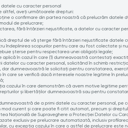
a datele cu caracter personal
 altfel, aveţi următoarele drepturi:
bţine o confirmare din partea noastră că prelucrăm datele d
 modul de prelucrare;
rectarea, fără întârzieri nejustificate, a datelor cu caracter 
dică dreptul de vă şterge fără întârzieri nejustificate datele 
îndeplinirea scopurilor pentru care au fost colectate şi nu e
ebuie şterse pentru respectarea unei obligaţii legale;
 se aplică în cazul în care (1) dumneavoastră contestaţi exact
ii datelor cu caracter personal, solicitând în schimb restricţi
ar dumneavoastră le solicitaţi pentru constatarea, exercita
mp în care se verifică dacă interesele noastre legitime în pre
ă;
epţia cazului în care demonstrăm că avem motive legitime pe
repturilor şi libertăţilor dumneavoastră sau pentru constata
dumneavoastră de a primi datele cu caracter personal, pe care
în mod curent şi care poate fi citit automat, precum şi dreptu
atea Naţională de Supraveghere a Protecţiei Datelor cu Car
bazate exclusiv pe prelucrare automatizată, inclusiv profilar
ar, cu excepţia cazului în care o astfel de prelucrare este