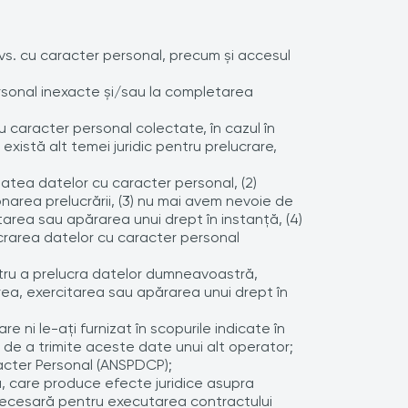
vs. cu caracter personal, precum şi accesul
personal inexacte şi/sau la completarea
cu caracter personal colectate, în cazul în
xistă alt temei juridic pentru prelucrare,
itatea datelor cu caracter personal, (2)
onarea prelucrării, (3) nu mai avem nevoie de
rea sau apărarea unui drept în instanţă, (4)
lucrarea datelor cu caracter personal
ntru a prelucra datelor dumneavoastră,
rea, exercitarea sau apărarea unui drept în
 ni le-aţi furnizat în scopurile indicate în
l de a trimite aceste date unui alt operator;
acter Personal (ANSPDCP);
ea, care produce efecte juridice asupra
 necesară pentru executarea contractului