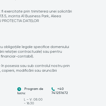
exercitate prin trimiterea unei solicitări
3.5, incinta A1 Business Park, Aleea
I CU PROTECTIA DATELOR
obligaţiile legale specifice domeniului
ii relaţiei contractuale) sau pentru
financiar-contabil).
în posesia sau sub controlul nostru prin
 copierii, modificării sau aruncării
Program de
+40
741251672
lucru:
L – V: 08:00
- 16:30