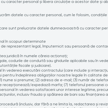
r cu caracter personal şi libera circulaţie a acestor date şi
ucrăm datele cu caracter personal, cum le folosim, condiţiile 
n care sunt prelucrate datele dumneavoastră cu caracter per
nal în scopuri determinate
 de reprezentant legal, împuternicit sau persoană de conta
ea juridică în numele căreia acţionaţi;
e, codurile de conduită sau ghidurile aplicabile sau în vederea
orităţile fiscale şi judiciare).
 în vederea executării contractului (care include şi interacţi
şi pentru îndeplinirea obligaţiilor noastre legale în calitate
: (1) nume si prenume; (2) adresa de e-mail; (3) număr de telef
care recepționează/expediază marfa; (7) telefonul persoanei
personal în vederea satisfacerii unor interese legitime, precu
cţiunilor, inclusiv frauda şi spălarea de bani sau finanţarea 
procedură (inclusiv, dar fără a ne limita la, redactarea şi re