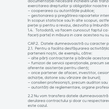
documentaţiei necesare încheierii unei tranzacţ
exercitarea drepturilor şi obligaţiilor noastre
– cooperarea cu autorităţile publice;
– gestionarea şi pregătirea rapoartelor inte
în scopuri statistice sau în alte scopuri, ast
pieţei şi pentru a revizui, dezvolta şi îmbună
1.4. Totodată, va facem cunoscut faptul ca av
faceți parte) in măsura in care acestea nu s
CAP.2. Datele dumneavoastră cu caracter per
2.1. Pentru a facilita desfăşurarea activităţi
partenerii noştri, de exemplu, către:
– alte părţi contractante şi băncile acestora,
– furnizori de servicii operaţionale, precum serv
aferente asistenţei pentru clienţi;
– orice partener de afaceri, investitor, cesio
achiziţie, datorie sau vânzare de bunuri);
– consilieri profesionişti, precum auditori sau
– autorităţi de reglementare, organe profesio
2.2 Nu vom transfera datele dumneavoastră c
derularea contractului şi doar cu respectare
este cazul.