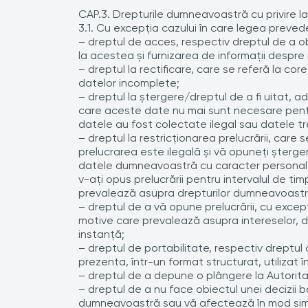
CAP.3. Drepturile dumneavoastră cu privire l
3.1. Cu excepţia cazului în care legea prevede
– dreptul de acces, respectiv dreptul de a o
la acestea şi furnizarea de informaţii despre
– dreptul la rectificare, care se referă la co
datelor incomplete;
– dreptul la ştergere/dreptul de a fi uitat, a
care aceste date nu mai sunt necesare pentru 
datele au fost colectate ilegal sau datele tr
– dreptul la restricţionarea prelucrării, care
prelucrarea este ilegală şi vă opuneţi şterger
datele dumneavoastră cu caracter personal, d
v-aţi opus prelucrării pentru intervalul de ti
prevalează asupra drepturilor dumneavoastr
– dreptul de a vă opune prelucrării, cu exc
motive care prevalează asupra intereselor, d
instanţă;
– dreptul de portabilitate, respectiv dreptul 
prezenta, într-un format structurat, utilizat 
– dreptul de a depune o plângere la Autorit
– dreptul de a nu face obiectul unei decizii 
dumneavoastră sau vă afectează în mod simil