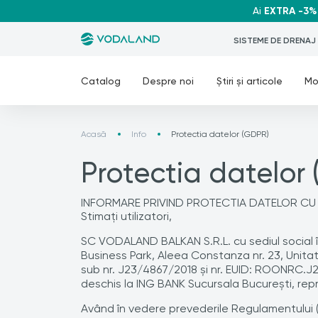
Ai
EXTRA -3%
SISTEME DE DRENAJ
Catalog
Despre noi
Știri și articole
Mo
Acasă
Info
Protectia datelor (GDPR)
Protectia datelor
INFORMARE PRIVIND PROTECTIA DATELOR C
Stimați utilizatori,
SC VODALAND BALKAN S.R.L. cu sediul social î
Business Park, Aleea Constanza nr. 23, Unitatea
sub nr. J23/4867/2018 și nr. EUID: ROONRC.
deschis la ING BANK Sucursala București, rep
Având în vedere prevederile Regulamentului (UE