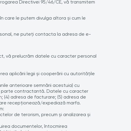
 abrogarea Directivei 95/46/CE, vă transmitem
în care le putem divulga altora şi cum le
sonal, ne puteţi contacta la adresa de e-
ct, vă prelucrăm datele cu caracter personal
 aplicării legii şi cooperării cu autorităţile
unile anterioare semnării acestuia) cu
 de parte contractantă. Datele cu caracter
on; (4) adresa de facturare; (5) adresa de
 care recepționează/expediază marfa.
m:
actelor de terorism, precum şi analizarea şi
vizuirea documentelor, întocmirea