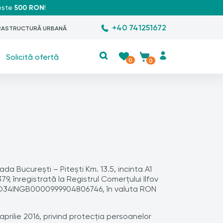
peste
500 RON
!
+40 741251672
RASTRUCTURĂ URBANĂ
Solicită ofertă
0
0
 București – Pitești Km. 13.5, incinta A1
79, înregistrată la Registrul Comerțului Ilfov
 RO34INGB0000999904806746, în valuta RON
aprilie 2016, privind protecţia persoanelor