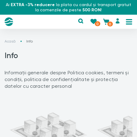
Ai
EXTRA -3% reducere
la plata cu cardul și transport gratuit
la comenzile de peste
500 RON
!
0
0
Acasă
Info
Info
Informații generale despre Politica cookies, termeni și
condiții, politica de confidențialitate și protecția
datelor cu caracter personal