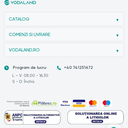
CATALOG
COMENZI SI LIVRARE
VODALAND.RO
Program de lucru:
+40 741251672
L – V: 08:00 - 16:30
S - D: Închis