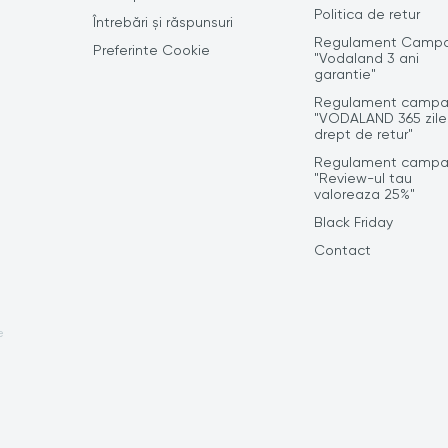
Politica de retur
Întrebări și răspunsuri
Regulament Campa
Preferinte Cookie
"Vodaland 3 ani
garantie"
Regulament campa
"VODALAND 365 zile
drept de retur"
Regulament campa
"Review-ul tau
valoreaza 25%"
Black Friday
Contact
e