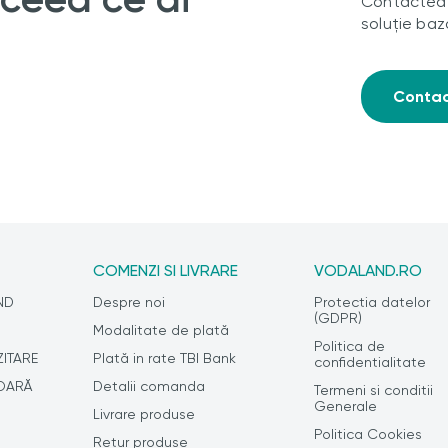
Contacteaz
soluție baz
Conta
COMENZI SI LIVRARE
VODALAND.RO
ND
Despre noi
Protectia datelor
(GDPR)
J
Modalitate de plată
Politica de
ZITARE
Plată in rate TBI Bank
confidentialitate
OARĂ
Detalii comanda
Termeni si conditii
Generale
Livrare produse
Politica Cookies
Retur produse