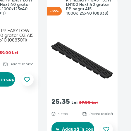
gola PP EASY LOW
Kit rigola PP EASY LOW
Hext.40 gratar
LN100 Hext.40 gratar
5 1000x125x40
PP negru A15
-35%
11)
1000x125x40 (08838)
59.00 Lei
Livrare rapidă
în coș
25.35
Lei
39.00 Lei
În stoc
Livrare rapidă
Adaugă în coș