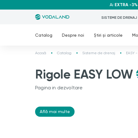
Ai
EXTRA -3%
SISTEME DE DRENAJ
Catalog
Despre noi
Știri și articole
Mo
Acasă
Catalog
Sisteme de drenaj
EASY -
Rigole EASY LOW
Pagina in dezvoltare
Află mai multe