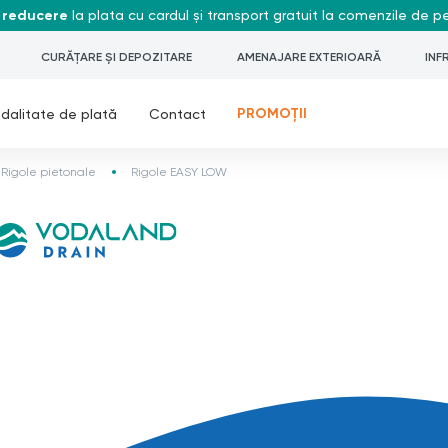
 reducere
la plata cu cardul și transport gratuit la comenzile de 
CURĂȚARE ȘI DEPOZITARE
AMENAJARE EXTERIOARĂ
INF
PROMOȚII
dalitate de plată
Contact
 Rigole pietonale
Rigole EASY LOW