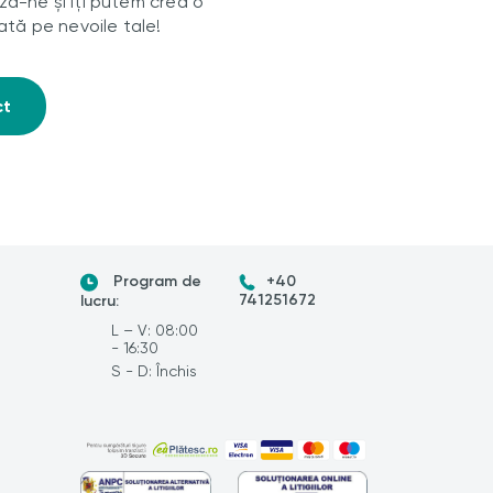
ă-ne și îți putem crea o
ată pe nevoile tale!
ct
Program de
+40
741251672
lucru:
L – V: 08:00
- 16:30
S - D: Închis