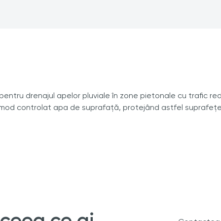
 pentru drenajul apelor pluviale în zone pietonale cu trafic red
mod controlat apa de suprafață, protejând astfel suprafețele
 ceea ce ai