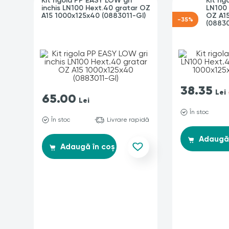
Kit rigola PP EASY LOW gri
Kit ri
inchis LN100 Hext.40 gratar OZ
LN100 
A15 1000x125x40 (0883011-GI)
OZ A1
-35%
(08830
38.35
Lei
65.00
Lei
În stoc
În stoc
Livrare rapidă
Adaugă 
Adaugă în coș