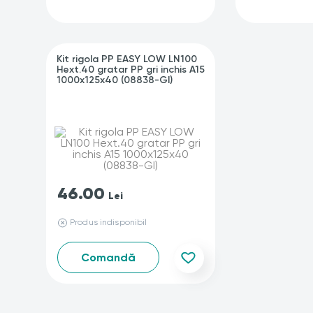
Kit rigola PP EASY LOW LN100
Hext.40 gratar PP gri inchis A15
1000x125x40 (08838-GI)
46.00
Lei
Produs indisponibil
Comandă