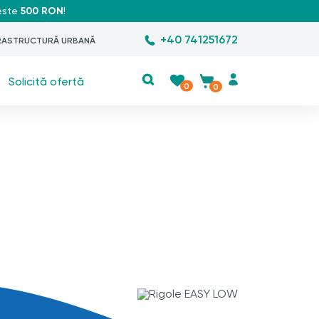
peste
500 RON
!
+40 741251672
RASTRUCTURĂ URBANĂ
Solicită ofertă
0
0