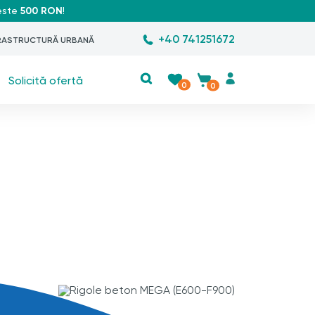
peste
500 RON
!
+40 741251672
RASTRUCTURĂ URBANĂ
Solicită ofertă
0
0