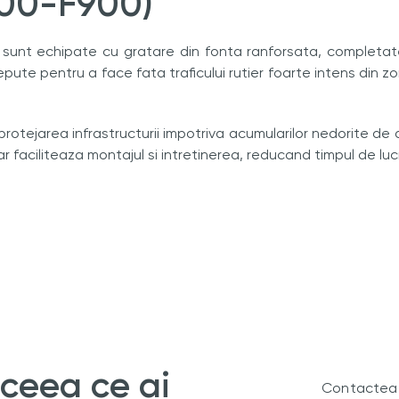
600-F900)
 sunt echipate cu gratare din fonta ranforsata, completate
epute pentru a face fata traficului rutier foarte intens din z
 protejarea infrastructurii impotriva acumularilor nedorite de a
 faciliteaza montajul si intretinerea, reducand timpul de lucr
 ceea ce ai
Contacteaz