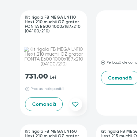
Kit rigola FB MEGA LN110
Hext.210 muchii OZ gratar
FONTA E600 1000x187x210
(04100/210)
Pe bază de com
731.00
Lei
Comandă
Produs indisponibil
Comandă
Kit rigola FB MEGA LN160
Kit rigola FB ME
Hext.210 muchii OZ gratar
Hext.215 muchii 