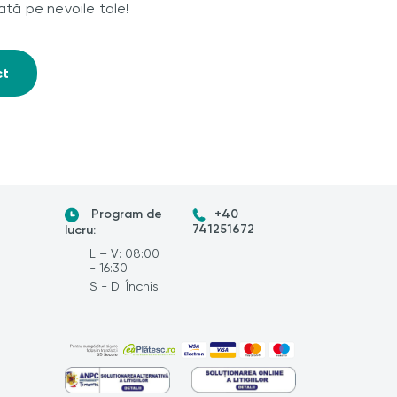
ată pe nevoile tale!
ct
Program de
+40
741251672
lucru:
L – V: 08:00
- 16:30
S - D: Închis