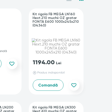
Kit rigola FB MEGA LN160
Hext.210 muchii OZ gratar
FONTA E600 1000x245x210
(04340)
andă
1194.00
Lei
Produs indisponibil
Comandă
GA LN200
Kit rigola FB MEGA LN300
OZ gratar
Hext.610 muchii OZ gratar