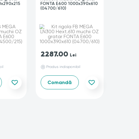
0x290x215
FONTA E600 1000x390x610
(04700/610)
2287.00
Lei
il
Produs indisponibil
Comandă