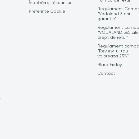
Politica de retur
Întrebări și răspunsuri
Regulament Campa
Preferinte Cookie
"Vodaland 3 ani
garantie"
Regulament campa
"VODALAND 365 zile
drept de retur"
Regulament campa
"Review-ul tau
valoreaza 25%"
Black Friday
Contact
e