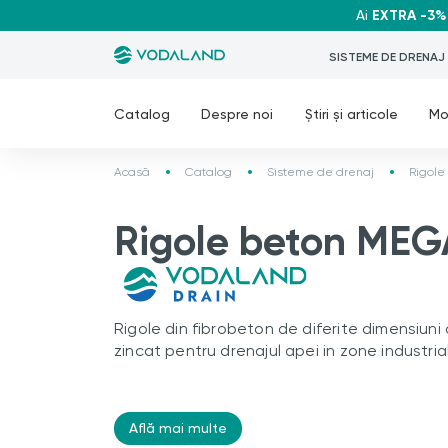
Ai
EXTRA -3%
SISTEME DE DRENAJ
Catalog
Despre noi
Știri și articole
Mo
Acasă
Catalog
Sisteme de drenaj
Rigole
Rigole beton MEG
Rigole din fibrobeton de diferite dimensiuni 
zincat pentru drenajul apei in zone industrial
Află mai multe