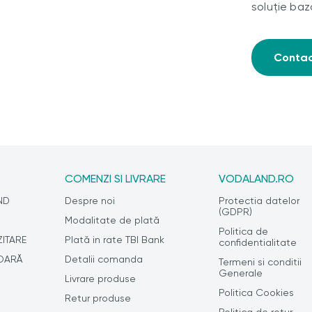
soluție baz
Conta
COMENZI SI LIVRARE
VODALAND.RO
ND
Despre noi
Protectia datelor
(GDPR)
J
Modalitate de plată
Politica de
ZITARE
Plată in rate TBI Bank
confidentialitate
OARĂ
Detalii comanda
Termeni si conditii
Generale
Livrare produse
Politica Cookies
Retur produse