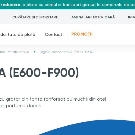
 reducere
la plata cu cardul și transport gratuit la comenzile de 
CURĂȚARE ȘI DEPOZITARE
AMENAJARE EXTERIOARĂ
INF
PROMOȚII
dalitate de plată
Contact
 industriale MEGA
Rigole beton MEGA (E600-F900)
A (E600-F900)
cu gratar din fonta ranforsat cu muchii din otel
e, porturi si docuri