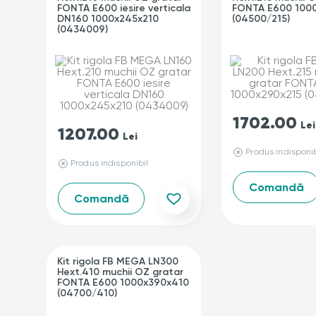
FONTA E600 iesire verticala
FONTA E600 100
DN160 1000x245x210
(04500/215)
(0434009)
1702.00
Lei
1207.00
Lei
Produs indisponib
Produs indisponibil
Comandă
Comandă
Kit rigola FB MEGA LN300
Hext.410 muchii OZ gratar
FONTA E600 1000x390x410
(04700/410)