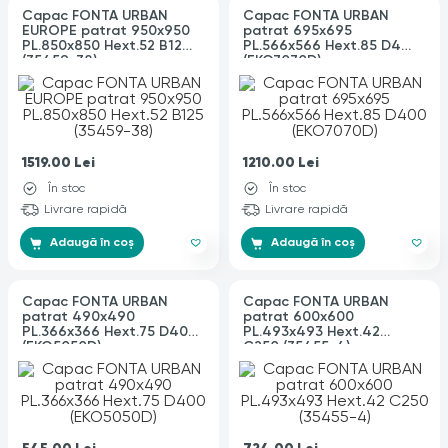
Capac FONTA URBAN
Capac FONTA URBAN
EUROPE patrat 950x950
patrat 695x695
PL.850x850 Hext.52 B125
PL.566x566 Hext.85 D400
(35459-38)
(EKO7070D)
1519.00
Lei
1210.00
Lei
În stoc
În stoc
Livrare rapidă
Livrare rapidă
Adaugă în coș
Adaugă în coș
Capac FONTA URBAN
Capac FONTA URBAN
patrat 490x490
patrat 600x600
PL.366x366 Hext.75 D400
PL.493x493 Hext.42
(EKO5050D)
C250 (35455-4)