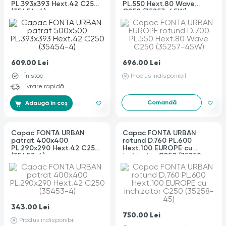
PL.393x393 Hext.42 C250
PL.550 Hext.80 Wave
(35454-4)
C250 (35257-45W)
609.00
Lei
696.00
Lei
În stoc
Produs indisponibil
Livrare rapidă
Comandă
Adaugă în coș
Capac FONTA URBAN
Capac FONTA URBAN
patrat 400x400
rotund D.760 PL.600
PL.290x290 Hext.42 C250
Hext.100 EUROPE cu
(35453-4)
inchizator C250 (35258-
45)
343.00
Lei
750.00
Lei
Produs indisponibil