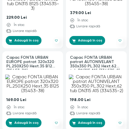
379.00
Lei
229.00
Lei
În stoc
În stoc
Livrare rapidă
Livrare rapidă
Adaugă în coș
Adaugă în coș
Capac FONTA URBAN
Capac FONTA URBAN
EUROPE patrat 320x320
patrat AUTONIVELANT
PL.250X250 Hext.35 B125
350x350 PL.302 Hext.62
(35453-38)
tub DN315 A15 (334535-2)
169.00
Lei
198.00
Lei
În stoc
În stoc
Livrare rapidă
Livrare rapidă
Adaugă în coș
Adaugă în coș