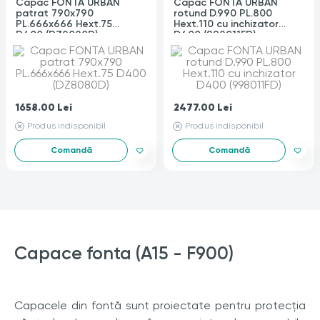
Capac FONTA URBAN
Capac FONTA URBAN
patrat 790x790
rotund D.990 PL.800
PL.666x666 Hext.75
Hext.110 cu inchizator
D400 (DZ8080D)
D400 (998011FD)
1658.00
Lei
2477.00
Lei
Produs indisponibil
Produs indisponibil
Comandă
Comandă
Capace fonta (A15 - F900)
Capacele din fontă sunt proiectate pentru protecția