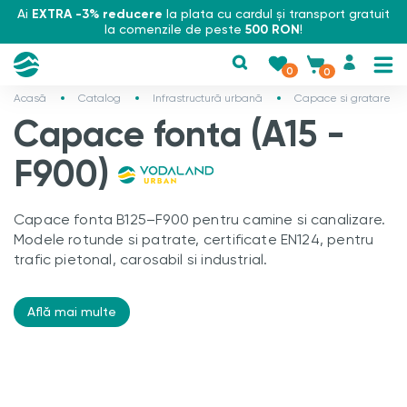
Ai
EXTRA -3% reducere
la plata cu cardul și transport gratuit
la comenzile de peste
500 RON
!
0
0
Acasă
Catalog
Infrastructură urbană
Capace si gratare
Capace fonta (A15 -
F900)
Capace fonta B125–F900 pentru camine si canalizare.
Modele rotunde si patrate, certificate EN124, pentru
trafic pietonal, carosabil si industrial.
Află mai multe