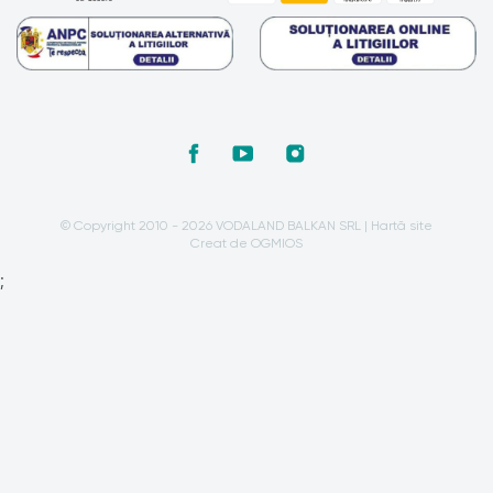
© Copyright 2010 - 2026 VODALAND BALKAN SRL |
Hartă site
Creat de OGMIOS
;