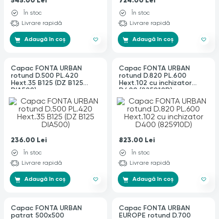
545.00
Lei
724.00
Lei
În stoc
În stoc
Livrare rapidă
Livrare rapidă
Adaugă în coș
Adaugă în coș
Capac FONTA URBAN
Capac FONTA URBAN
rotund D.500 PL.420
rotund D.820 PL.600
Hext.35 B125 (DZ B125
Hext.102 cu inchizator
DIA500)
D400 (825910D)
236.00
Lei
823.00
Lei
În stoc
În stoc
Livrare rapidă
Livrare rapidă
Adaugă în coș
Adaugă în coș
Capac FONTA URBAN
Capac FONTA URBAN
patrat 500x500
EUROPE rotund D.700