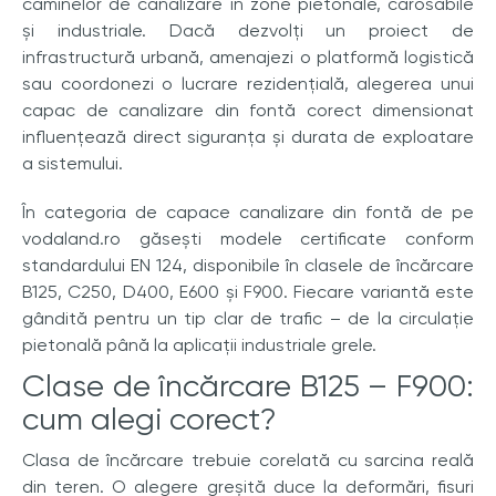
căminelor de canalizare în zone pietonale, carosabile
și industriale. Dacă dezvolți un proiect de
infrastructură urbană, amenajezi o platformă logistică
sau coordonezi o lucrare rezidențială, alegerea unui
capac de canalizare din fontă corect dimensionat
influențează direct siguranța și durata de exploatare
a sistemului.
În categoria de capace canalizare din fontă de pe
vodaland.ro găsești modele certificate conform
standardului EN 124, disponibile în clasele de încărcare
B125, C250, D400, E600 și F900. Fiecare variantă este
gândită pentru un tip clar de trafic – de la circulație
pietonală până la aplicații industriale grele.
Clase de încărcare B125 – F900:
cum alegi corect?
Clasa de încărcare trebuie corelată cu sarcina reală
din teren. O alegere greșită duce la deformări, fisuri