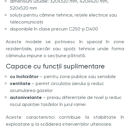
dimensiuni uzuale: 320x320 mm, 420x420 mm,
520x520 mm
soluții pentru cămine tehnice, rețele electrice sau
telecomunicații
disponibile în clase precum C250 și D400
Aceste modele se potrivesc în special în zone
rezidențiale, parcări sau spații tehnice unde forma
căminului impune o secțiune pătrată.
Capace cu funcții suplimentare
cu închizător
– pentru zone publice sau sensibile
ventilate
– permit circulația aerului și reduc
acumularea gazelor
autonivelante
– preiau diferențele de nivel și reduc
riscul apariției tasărilor în jurul ramei
Aceste caracteristici contribuie la stabilitate în
exploatare și la scăderea intervențiilor ulterioare.