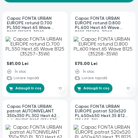
Capac FONTA URBAN
Capac FONTA URBAN
EUROPE rotund D.700
EUROPE rotund D.800
PL.550 Hext.65 Wave
PL.600 Hext.65 Wave
B125 (35257-35W)
B125 (35258-35W)
581.00
Lei
575.00
Lei
În stoc
În stoc
Livrare rapidă
Livrare rapidă
Adaugă în coș
Adaugă în coș
Capac FONTA URBAN
Capac FONTA URBAN
patrat AUTONIVELANT
EUROPE patrat 520x520
350x350 PL.302 Hext.62
PL.450x450 Hext.35 B125
tub DN315 B125 (334535-
(35455-38)
3)