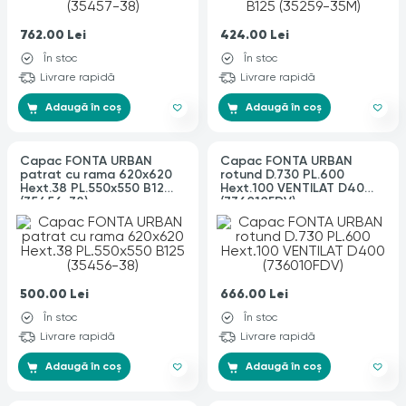
762.00
Lei
424.00
Lei
În stoc
În stoc
Livrare rapidă
Livrare rapidă
Adaugă în coș
Adaugă în coș
Capac FONTA URBAN
Capac FONTA URBAN
patrat cu rama 620x620
rotund D.730 PL.600
Hext.38 PL.550x550 B125
Hext.100 VENTILAT D400
(35456-38)
(736010FDV)
500.00
Lei
666.00
Lei
În stoc
În stoc
Livrare rapidă
Livrare rapidă
Adaugă în coș
Adaugă în coș