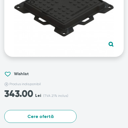
Wishlist
Produs indisponibil
343.00
Lei
(TVA 21% inclus)
Cere ofertă