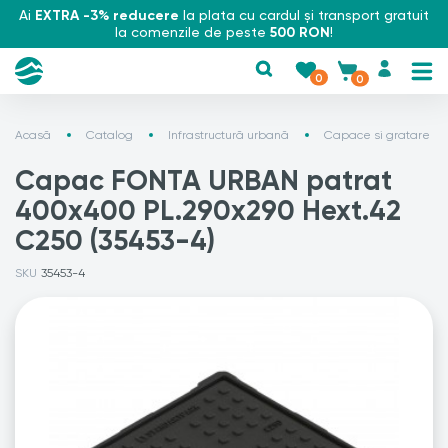
Ai
EXTRA -3% reducere
la plata cu cardul și transport gratuit
la comenzile de peste
500 RON
!
0
0
Acasă
Catalog
Infrastructură urbană
Capace si gratare
Capac FONTA URBAN patrat
400x400 PL.290x290 Hext.42
C250 (35453-4)
SKU
35453-4