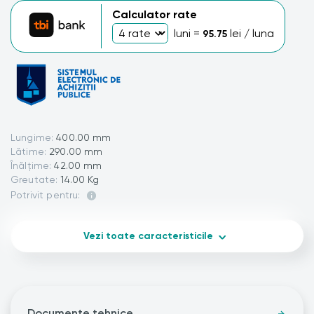
Calculator rate
luni =
lei / luna
95.75
Lungime:
400.00 mm
Lătime:
290.00 mm
Înălțime:
42.00 mm
Greutate:
14.00 Kg
Potrivit pentru:
Vezi toate caracteristicile
Documente tehnice