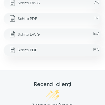
Schita DWG
[EN]
Schita PDF
[EN]
Schita DWG
[RO]
Schita PDF
[RO]
Recenzii clienți
Spune-ne ce părere ai!