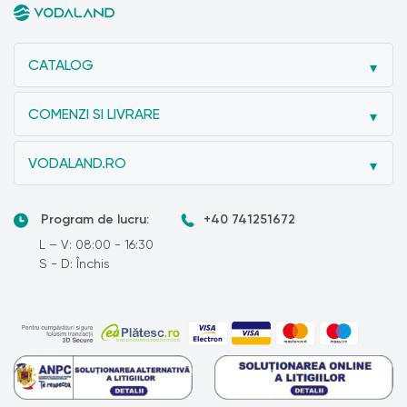
CATALOG
COMENZI SI LIVRARE
VODALAND.RO
Program de lucru:
+40 741251672
L – V: 08:00 - 16:30
S - D: Închis