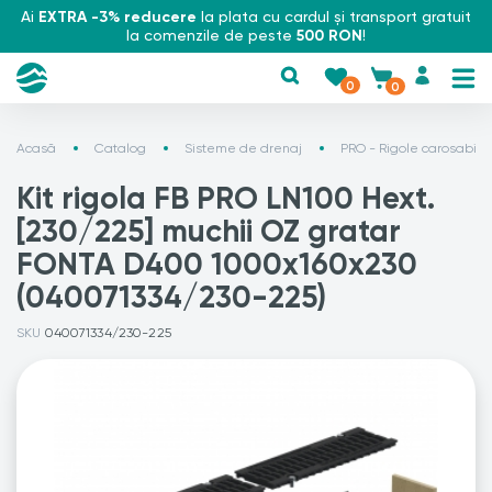
Ai
EXTRA -3% reducere
la plata cu cardul și transport gratuit
la comenzile de peste
500 RON
!
0
0
Acasă
Catalog
Sisteme de drenaj
PRO - Rigole carosabile
Kit rigola FB PRO LN100 Hext.
[230/225] muchii OZ gratar
FONTA D400 1000x160x230
(040071334/230-225)
SKU
040071334/230-225