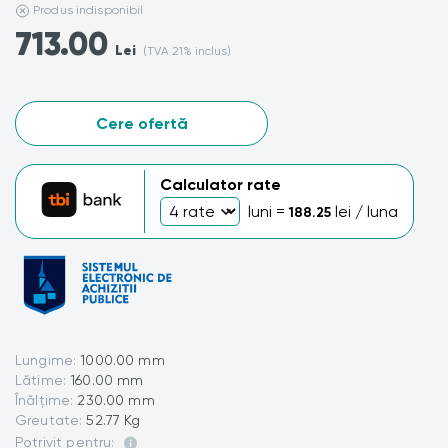
Produs indisponibil
713.00
Lei
(TVA 21% inclus)
Cere ofertă
Calculator rate
luni =
lei / luna
188.25
Lungime:
1000.00 mm
Lătime:
160.00 mm
Înălțime:
230.00 mm
Greutate:
52.77 Kg
Potrivit pentru: