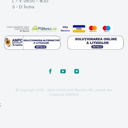
L – V: 08:00 - 16:30
S - D: Închis
© Copyright 2010 - 2026 VODALAND BALKAN SRL |
Hartă site
Creat de OGMIOS
;