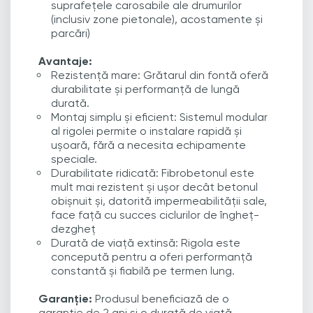
suprafețele carosabile ale drumurilor
(inclusiv zone pietonale), acostamente și
parcări)
Avantaje:
Rezistență mare: Grătarul din fontă oferă
durabilitate și performanță de lungă
durată.
Montaj simplu și eficient: Sistemul modular
al rigolei permite o instalare rapidă și
ușoară, fără a necesita echipamente
speciale.
Durabilitate ridicată: Fibrobetonul este
mult mai rezistent și ușor decât betonul
obișnuit și, datorită impermeabilității sale,
face față cu succes ciclurilor de îngheț-
dezgheț
Durată de viață extinsă: Rigola este
concepută pentru a oferi performanță
constantă și fiabilă pe termen lung.
Garanție:
Produsul beneficiază de o
garanție de 2 ani și o durată de viață