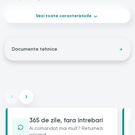
Vezi toate caracteristicile
Documente tehnice
‹
›
365 de zile, fara intrebari
Ai comandat mai mult? Returnezi
oricand.