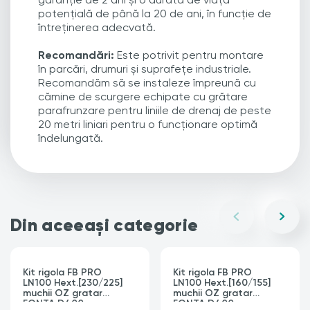
potențială de până la 20 de ani, în funcție de
întreținerea adecvată.
Recomandări:
Este potrivit pentru montare
în parcări, drumuri și suprafețe industriale.
Recomandăm să se instaleze împreună cu
cămine de scurgere echipate cu grătare
parafrunzare pentru liniile de drenaj de peste
20 metri liniari pentru o funcționare optimă
îndelungată.
Din aceeași categorie
Kit rigola FB PRO
Kit rigola FB PRO
LN100 Hext.[230/225]
LN100 Hext.[160/155]
muchii OZ gratar
muchii OZ gratar
FONTA D400
FONTA D400