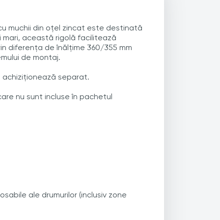
cu muchii din oțel zincat este destinată
i mari, această rigolă facilitează
rin diferența de înălțime 360/355 mm
emului de montaj.
e achiziționează separat.
care nu sunt incluse în pachetul
sabile ale drumurilor (inclusiv zone