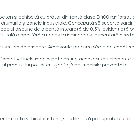
obeton și echipată cu grătar din fontă clasa D400 ranforsat 
i drumurile și zonele industriale. Concepută să suporte sarcin
 Modelul dispune de o pantă integrată de 0,5%, evidențiată p
turală a apei fără a necesita înclinarea suplimentară a sist
cu sistem de prindere. Accesoriile precum plăcile de capăt s
nformativ. Unele imagini pot conține accesorii sau elemente 
tul produsului pot diferi ușor față de imaginile prezentate.
ntru trafic vehicular intens, se utilizează pe suprafețele caro