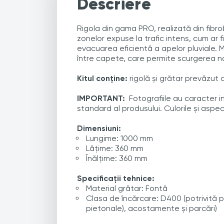
Descriere
Rigola din gama PRO, realizată din fibr
zonelor expuse la trafic intens, cum ar f
evacuarea eficientă a apelor pluviale.
între capete, care permite scurgerea na
Kitul conține:
rigolă și grătar prevăzut 
IMPORTANT:
Fotografiile au caracter i
standard al produsului. Culorile și aspec
Dimensiuni:
Lungime: 1000 mm
Lățime: 360 mm
Înălțime: 360 mm
Specificații tehnice:
Material grătar: Fontă
Clasa de încărcare: D400 (potrivită pe
pietonale), acostamente și parcări)