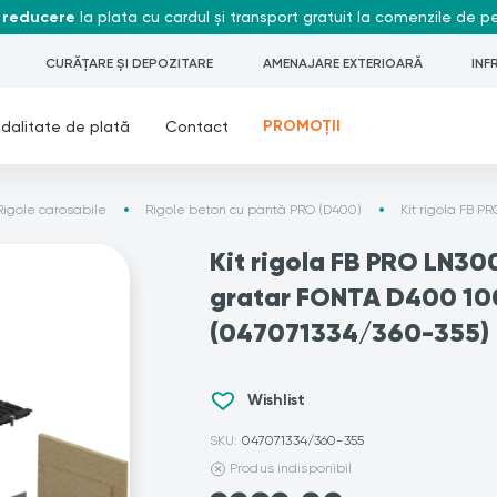
 reducere
la plata cu cardul și transport gratuit la comenzile de 
CURĂȚARE ȘI DEPOZITARE
AMENAJARE EXTERIOARĂ
INF
PROMOȚII
dalitate de plată
Contact
Rigole carosabile
Rigole beton cu pantă PRO (D400)
Kit rigola FB 
Kit rigola FB PRO LN30
gratar FONTA D400 1
(047071334/360-355)
Wishlist
SKU:
047071334/360-355
Produs indisponibil