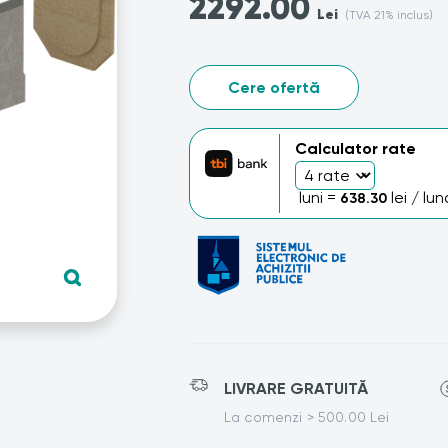
2292.00
Lei
(TVA 21% inclus)
Cere ofertă
Calculator rate
luni =
lei / lun
638.30
LIVRARE GRATUITĂ
La comenzi > 500.00 Lei