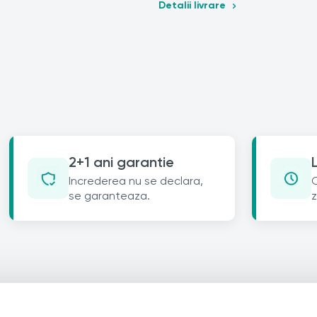
Detalii livrare
2+1 ani garantie
Increderea nu se declara,
C
se garanteaza.
z