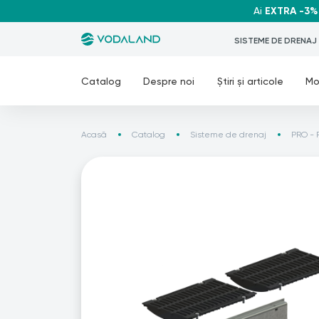
Ai
EXTRA -3%
SISTEME DE DRENAJ
Catalog
Despre noi
Știri și articole
Mo
Acasă
Catalog
Sisteme de drenaj
PRO - 