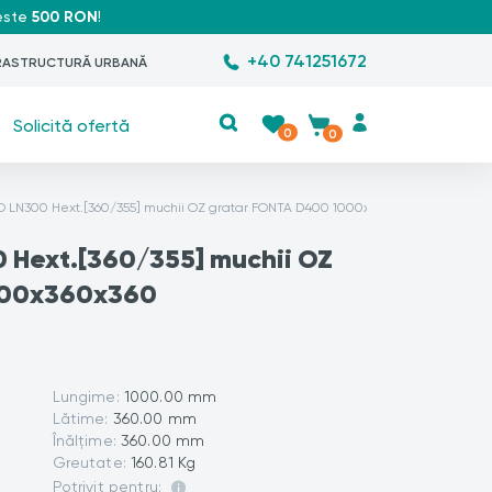
peste
500 RON
!
+40 741251672
RASTRUCTURĂ URBANĂ
Solicită ofertă
0
0
PRO LN300 Hext.[360/355] muchii OZ gratar FONTA D400 1000x360x360 (04707133
0 Hext.[360/355] muchii OZ
000x360x360
Lungime:
1000.00 mm
Lătime:
360.00 mm
Înălțime:
360.00 mm
Greutate:
160.81 Kg
Potrivit pentru: