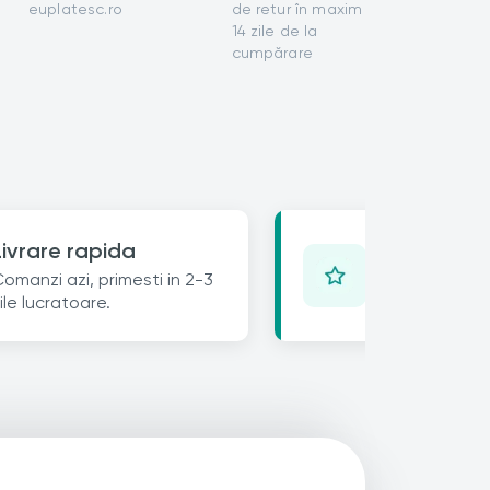
euplatesc.ro
de retur în maxim
14 zile de la
cumpărare
Opinia ta c
Livrare rapida
Lasa un review 
omanzi azi, primesti in 2-3
25% reducere 
ile lucratoare.
urmatoare.