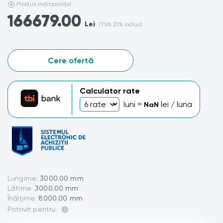
Produs indisponibil
166679.00
Lei
(TVA 21% inclus)
Cere ofertă
Calculator rate
luni =
lei / luna
NaN
Lungime:
3000.00 mm
Lătime:
3000.00 mm
Înălțime:
8000.00 mm
Potrivit pentru: