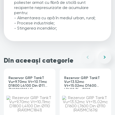
poliester armat cu fibră de sticlă sunt
recipiente nepresurizate de acumulare
pentru:
- Alimentarea cu apă în mediul urban, rural;
- Procese industriale;
- Stingerea incendiilor;
Din aceeași categorie
Rezervor GRP TankT
Rezervor GRP TankT
Vu=9.70mc Vt=10.11mc
Vu=13.52mc
D1800 L4100 Din Ø110
Vt=15.02mc D1600
(RA10MC1841)
L7600 Din Ø110
(RA15MC1676)