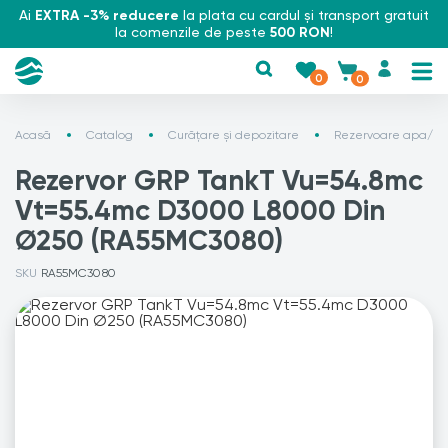
Ai
EXTRA -3% reducere
la plata cu cardul și transport gratuit
la comenzile de peste
500 RON
!
0
0
Acasă
Catalog
Curățare și depozitare
Rezervoare apa/ Re
Rezervor GRP TankT Vu=54.8mc
Vt=55.4mc D3000 L8000 Din
Ø250 (RA55MC3080)
SKU
RA55MC3080