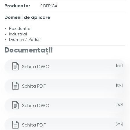
Producator
FIBERICA
Domenii de aplicare
Rezidential
Industrial
Drumuri / Poduri
Documentații
Schita DWG
[EN]
Schita PDF
[EN]
Schita DWG
[RO]
Schita PDF
[RO]