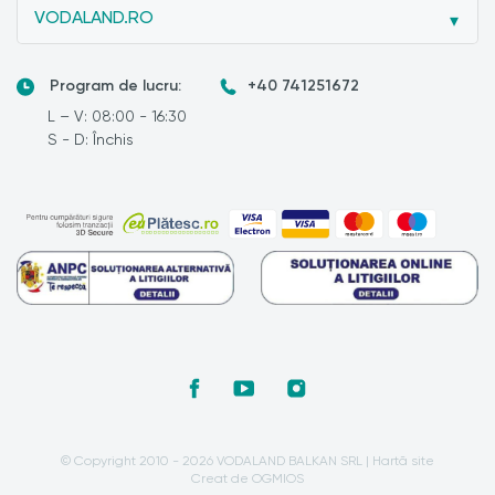
VODALAND.RO
Program de lucru:
+40 741251672
L – V: 08:00 - 16:30
S - D: Închis
© Copyright 2010 - 2026 VODALAND BALKAN SRL |
Hartă site
Creat de OGMIOS