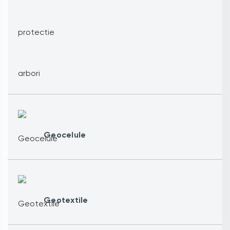
Geocelule
Geotextile