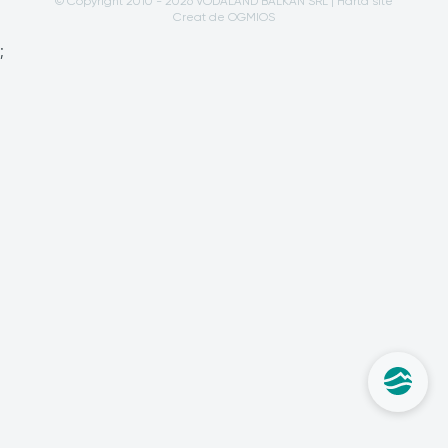
© Copyright 2010 - 2026 VODALAND BALKAN SRL |
Hartă site
Creat de OGMIOS
;