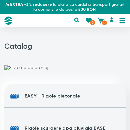
Ai
EXTRA -3% reducere
la plata cu cardul și transport gratuit
la comenzile de peste
500 RON
!
0
0
Catalog
EASY - Rigole pietonale
Rigole scurgere apa pluviala BASE