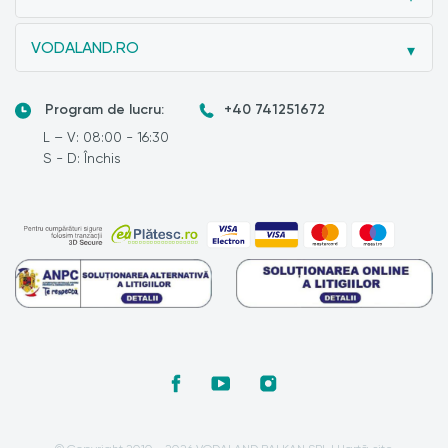
VODALAND.RO
Program de lucru:
+40 741251672
L – V: 08:00 - 16:30
S - D: Închis