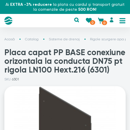
Ai
EXTRA -3% reducere
la plata cu cardul și transport gratuit
la comenzile de peste
500 RON
!
0
0
Acasă
Catalog
Sisteme de drenaj
Rigole scurgere apa plu
Placa capat PP BASE conexiune
orizontala la conducta DN75 pt
rigola LN100 Hext.216 (6301)
SKU
6301