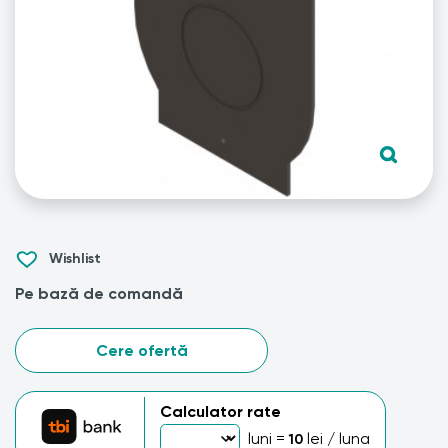
Wishlist
Pe bază de comandă
Cere ofertă
Calculator rate
luni =
lei / luna
10