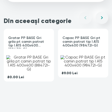
Din aceeași categorie
Gratar PP BASE Gri
Capac PP BASE Gri pt
grila pt camin patrat
camin patrat tip I A15
tip I A15 400x400
400x400 (98472I-G)
(88472I-G)
89.00
Lei
80.00
Lei