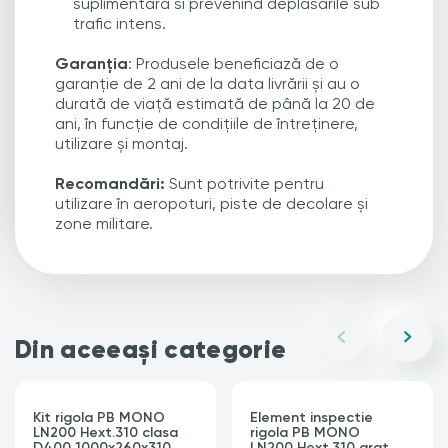
suplimentara si prevenind deplasarile sub
trafic intens.
Garanția
: Produsele beneficiază de o
garanție de 2 ani de la data livrării și au o
durată de viață estimată de până la 20 de
ani, în funcție de condițiile de întreținere,
utilizare și montaj.
Recomandări:
Sunt potrivite pentru
utilizare în
aeropoturi, piste de decolare și
zone militare
.
Din aceeași categorie
Kit rigola PB MONO
Element inspectie
LN200 Hext.310 clasa
rigola PB MONO
D400 1000x260x310
LN200 Hext.310 gratar