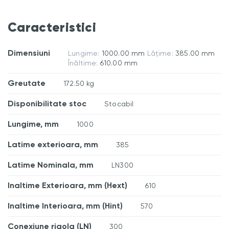
Caracteristici
Dimensiuni
Lungime:
1000.00 mm
Lățime:
385.00 mm
Înăltime:
610.00 mm
Greutate
172.50 kg
Disponibilitate stoc
Stocabil
Lungime, mm
1000
Latime exterioara, mm
385
Latime Nominala, mm
LN300
Inaltime Exterioara, mm (Hext)
610
Inaltime Interioara, mm (Hint)
570
Conexiune rigola (LN)
300