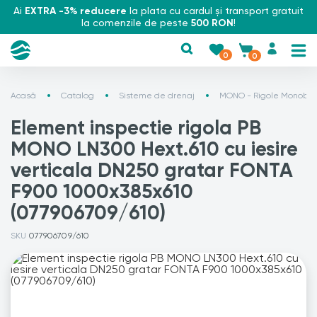
Ai
EXTRA -3% reducere
la plata cu cardul și transport gratuit
la comenzile de peste
500 RON
!
0
0
Acasă
Catalog
Sisteme de drenaj
MONO - Rigole Monoblo
Element inspectie rigola PB
MONO LN300 Hext.610 cu iesire
verticala DN250 gratar FONTA
F900 1000x385x610
(077906709/610)
SKU
077906709/610