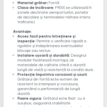
Material grătar:
Fontă
Clasa de încărcare
:
F900( se utilizează în
zonele destinate aeroporturilor, pistelor
de decolare și terminalelor militare intens
traficate.)
Avantaje:
Acces facil pentru întreținere și
inspecție
: Permite o verificare rapidă a
rigolelor și îndepărtarea eventualelor
blocaje sau resturi.
Instalare ușoară și durabilă
: Designul
modular facilitează montajul, iar
materialele de calitate oferă o durată
lungă de viață și rezistență la condiții dure.
Protecție împotriva coroziunii și uzurii
:
Grătarul din fontă este extrem de
rezistent la intemperii și coroziune,
garantând o performanță de lungă
durată.
Fixare sigura
: Grătarul este fixat cu 4
suruburi, asigurand stabilitate