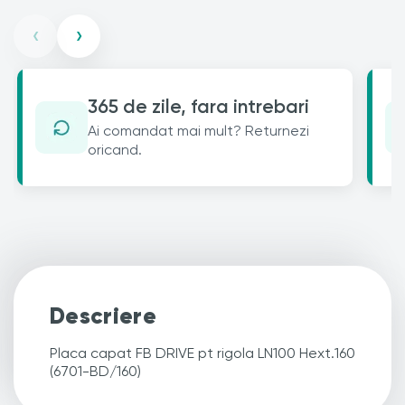
‹
›
365 de zile, fara intrebari
Ai comandat mai mult? Returnezi
oricand.
Descriere
Placa capat FB DRIVE pt rigola LN100 Hext.160
(6701-BD/160)