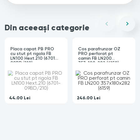
Din aceeași categorie
Placa capat PB PRO
Cos parafrunzar OZ
cu stut pt rigola FB
PRO perforat pt
LN100 Hext.210 (6701-
camin FB LN200
09BD/210)
357x180x282 (6159)
44.00
Lei
246.00
Lei