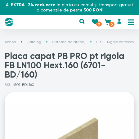
Ai
EXTRA -3% reducere
la plata cu cardul și transport gratuit
la comenzile de peste
500 RON
!
0
0
Acasă
Catalog
Sisteme de drenaj
PRO - Rigole carosabile
Placa capat PB PRO pt rigola
FB LN100 Hext.160 (6701-
BD/160)
SKU
6701-BD/160