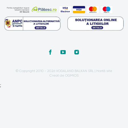
© Copyright 2010 - 2026 VODALAND BALKAN SRL |
Hartă site
Creat de OGMIOS
;