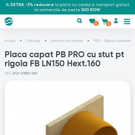
Ai
EXTRA -3% reducere
la plata cu cardul și transport gratuit
la comenzile de peste
500 RON
!
0
0
Acasă
Catalog
Sisteme de drenaj
PRO - Rigole carosabile
Placa capat PB PRO cu stut pt
rigola FB LN150 Hext.160
SKU
6721-09BD/160