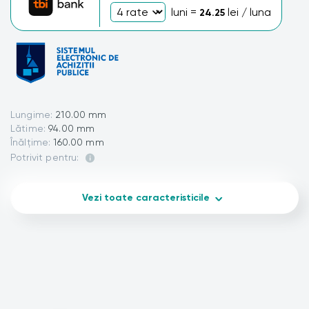
luni =
lei / luna
24.25
Lungime:
210.00 mm
Lătime:
94.00 mm
Înălțime:
160.00 mm
Potrivit pentru:
Vezi toate caracteristicile