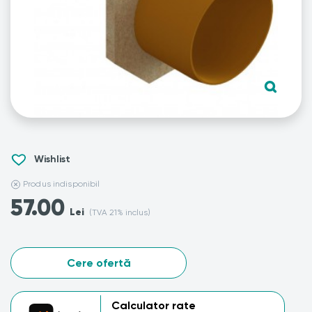
Wishlist
Produs indisponibil
57.00
Lei
(TVA 21% inclus)
Cere ofertă
Calculator rate