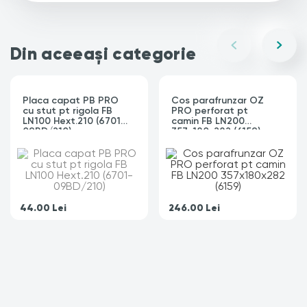
Din aceeași categorie
Placa capat PB PRO
Cos parafrunzar OZ
cu stut pt rigola FB
PRO perforat pt
LN100 Hext.210 (6701-
camin FB LN200
09BD/210)
357x180x282 (6159)
44.00
Lei
246.00
Lei