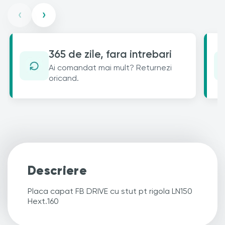
‹
›
365 de zile, fara intrebari
Ai comandat mai mult? Returnezi
oricand.
Descriere
Placa capat FB DRIVE cu stut pt rigola LN150
Hext.160