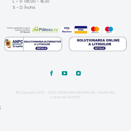
L – V: 08:00 - 16:30
S - D: Închis
© Copyright 2010 - 2026 VODALAND BALKAN SRL |
Hartă site
Creat de OGMIOS
;