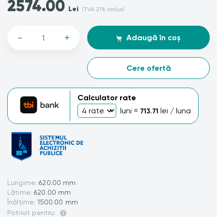
2574.00
Lei
(TVA 21% inclus)
-
+
Adaugă în coș
Cere ofertă
Calculator rate
luni =
lei / luna
713.71
Lungime:
620.00 mm
Lătime:
620.00 mm
Înălțime:
1500.00 mm
Potrivit pentru: