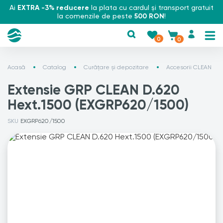
Ai
EXTRA -3% reducere
la plata cu cardul și transport gratuit
la comenzile de peste
500 RON
!
0
0
Acasă
Catalog
Curățare și depozitare
Accesorii CLEAN
Extensie GRP CLEAN D.620
Hext.1500 (EXGRP620/1500)
SKU
EXGRP620/1500