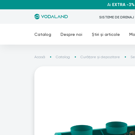
Ai
EXTRA -3%
SISTEME DE DRENAJ
Catalog
Despre noi
Știri și articole
Mo
Acasă
Catalog
Curățare și depozitare
Se