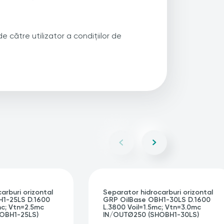
 către utilizator a condițiilor de
arburi orizontal
Separator hidrocarburi orizontal
H1-25LS D.1600
GRP OilBase OBH1-30LS D.1600
mc; Vtn=2.5mc
L.3800 Voil=1.5mc; Vtn=3.0mc
OBH1-25LS)
IN/OUTØ250 (SHOBH1-30LS)