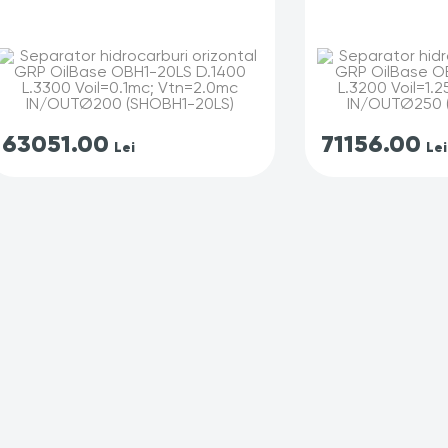
63051.00
71156.00
Lei
Lei