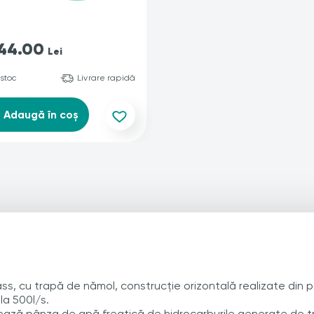
44.00
Lei
 stoc
Livrare rapidă
Adaugă în coș
s, cu trapă de nămol, construcție orizontală realizate din p
la 500l/s.
ează pânza de apă freatică de hidrocarburile generate de tr