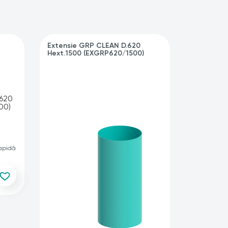
Extensie GRP CLEAN D.620
Scara alu
Hext.1500 (EXGRP620/1500)
(SCALRP1
rapidă