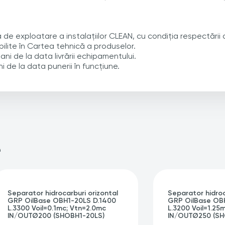
de exploatare a instalațiilor CLEAN, cu condiția respectării de
ilite în Cartea tehnică a produselor.
ni de la data livrării echipamentului.
 de la data punerii în funcțiune.
e
Separator hidrocarburi orizontal
Separator hidroc
GRP OilBase OBH1-20LS D.1400
GRP OilBase OB
L.3300 Voil=0.1mc; Vtn=2.0mc
L.3200 Voil=1.25
IN/OUTØ200 (SHOBH1-20LS)
IN/OUTØ250 (SH