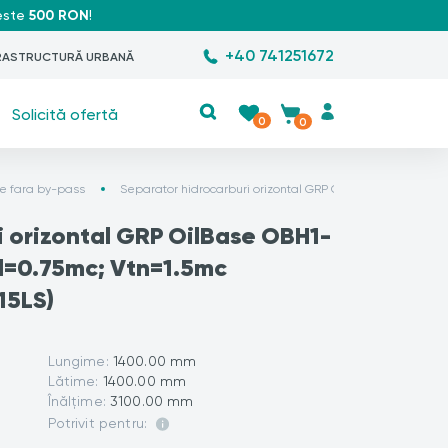
peste
500 RON
!
+40 741251672
RASTRUCTURĂ URBANĂ
Solicită ofertă
0
0
le fara by-pass
Separator hidrocarburi orizontal GRP OilBase OBH1-15LS 
i orizontal GRP OilBase OBH1-
il=0.75mc; Vtn=1.5mc
15LS)
Lungime:
1400.00 mm
Lătime:
1400.00 mm
Înălțime:
3100.00 mm
Potrivit pentru: