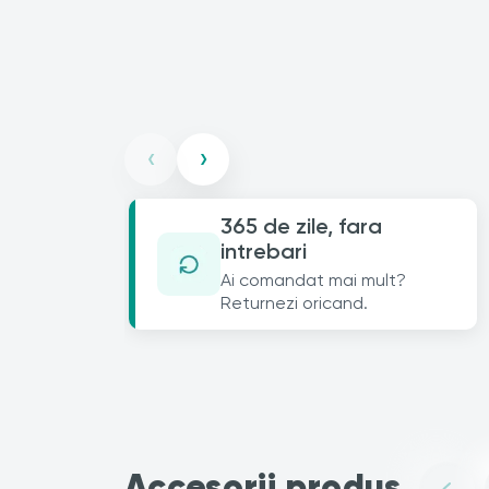
‹
›
365 de zile, fara
intrebari
Ai comandat mai mult?
Returnezi oricand.
Accesorii produs