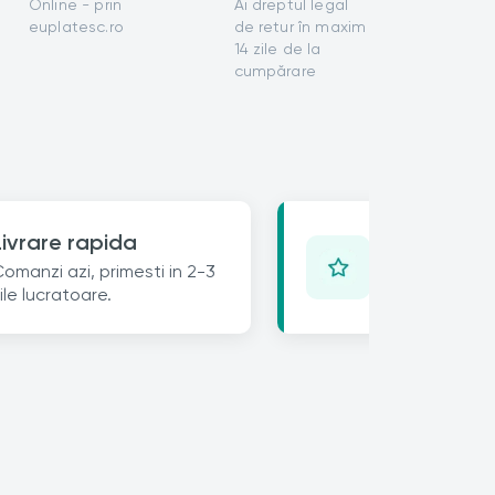
Online - prin
Ai dreptul legal
euplatesc.ro
de retur în maxim
14 zile de la
cumpărare
Opinia ta c
Livrare rapida
Lasa un review 
omanzi azi, primesti in 2-3
25% reducere 
ile lucratoare.
urmatoare.