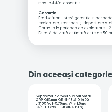
masticului/etanșantului.
Garanție:
Producătorul oferă garanție în perioada 
exploatare, transport și depozitare stab
Garanția în perioada de exploatare - 2 a
Durată de viață estimată este de 50 ani
Din aceeași categori
Separator hidrocarburi orizontal
GRP OilBase OBH1-15LS D.1400
L.3100 Voil=0.75mc; Vtn=1.5mc
IN/OUTØ200 (SHOBH1-15LS)