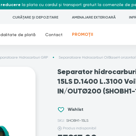
 reducere
la plata cu cardul și transport gratuit la comenzile de 
CURĂȚARE ȘI DEPOZITARE
AMENAJARE EXTERIOARĂ
INF
PROMOȚII
dalitate de plată
Contact
paratoare Hidrocarburi GRP
Separatoare Hidrocarburi OilBaseH orizonta
Separator hidrocarbur
15LS D.1400 L.3100 Vo
IN/OUTØ200 (SHOBH1-
Wishlist
SKU:
SHOBH1-15LS
Produs indisponibil