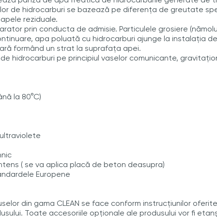
elor de hidrocarburi se bazează pe diferența de greutate spec
 apele reziduale.
arator prin conducta de admisie. Particulele grosiere (nămolu
ontinuare, apa poluată cu hidrocarburi ajunge la instalația d
pară formând un strat la suprafața apei.
e hidrocarburi pe principiul vaselor comunicante, gravitațio
ână la 80°C)
ultraviolete
hnic
intens ( se va aplica placă de beton deasupra)
tandardele Europene
selor din gama CLEAN se face conform instrucțiunilor oferite 
sului. Toate accesoriile opționale ale produsului vor fi etan