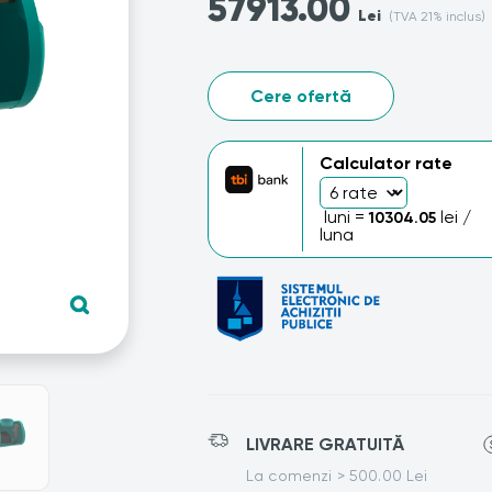
57913.00
Lei
(TVA 21% inclus)
Cere ofertă
Calculator rate
luni =
lei /
10304.05
luna
LIVRARE GRATUITĂ
La comenzi > 500.00 Lei