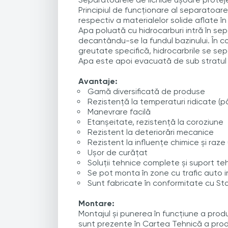
Principiul de funcționare al separatoar
respectiv a materialelor solide aflate în
Apa poluată cu hidrocarburi intră în sep
decantându-se la fundul bazinului. În c
greutate specifică, hidrocarbrile se se
Apa este apoi evacuată de sub stratul d
Avantaje:
Gamă diversificată de produse
Rezistenţă la temperaturi ridicate (p
Manevrare facilă
Etanșeitate, rezistență la coroziune
Rezistent la deteriorări mecanice
Rezistent la influenţe chimice și raze 
Ușor de curăţat
Soluții tehnice complete și suport te
Se pot monta în zone cu trafic auto 
Sunt fabricate în conformitate cu S
Montare:
Montajul și punerea în funcțiune a produ
sunt prezente în Cartea Tehnică a produ