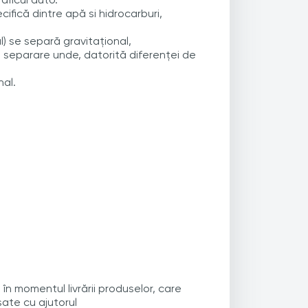
ifică dintre apă si hidrocarburi,
l) se separă gravitațional,
e separare unde, datorită diferenței de
nal.
în momentul livrării produselor, care
șate cu ajutorul