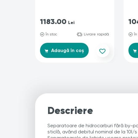
1183.00
10
Lei
În stoc
Livrare rapidă
În
Adaugă în coș
Descriere
Separatoare de hidrocarburi fără by-pas
sticlă, având debitul nominal de la 10l/s 
Separatoarele de lichide ușoare protej