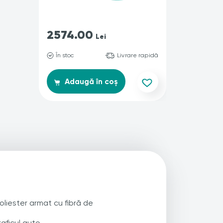
2574.00
457.0
Lei
În stoc
Livrare rapidă
Produs i
Co
Adaugă în coș
oliester armat cu fibră de
aficul auto.