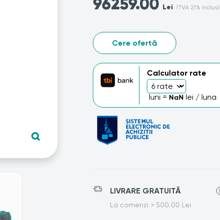
96259.00
Lei
(TVA 21% inclus)
Cere ofertă
Calculator rate
luni =
lei / luna
NaN
LIVRARE GRATUITĂ
La comenzi > 500.00 Lei