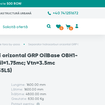
peste
500 RON
!
+40 741251672
RASTRUCTURĂ URBANĂ
Solicită ofertă
0
0
le fara by-pass
Separator hidrocarburi orizontal GRP OilBase OBH1-35LS D
i orizontal GRP OilBase OBH1-
il=1.75mc; Vtn=3.5mc
5LS)
Lungime:
1600.00 mm
Lătime:
1600.00 mm
Înălțime:
4800.00 mm
Greutate:
830.00 Kg
Potrivit pentru: