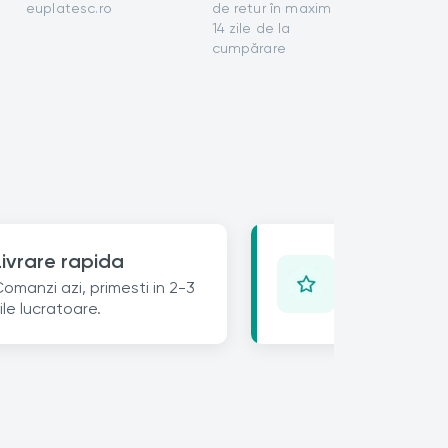
euplatesc.ro
de retur în maxim
14 zile de la
cumpărare
Opinia ta c
Livrare rapida
Lasa un review 
omanzi azi, primesti in 2-3
25% reducere 
ile lucratoare.
urmatoare.