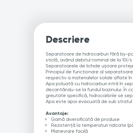
Descriere
Separatoare de hidrocarburi fără by-pas
sticlă, având debitul nominal de la 10l/s 
Separatoarele de lichide ușoare protej
Principiul de funcționare al separatoar
respectiv a materialelor solide aflate în
Apa poluată cu hidrocarburi intră în sep
decantându-se la fundul bazinului. În c
greutate specifică, hidrocarbrile se se
Apa este apoi evacuată de sub stratul d
Avantaje:
Gamă diversificată de produse
Rezistenţă la temperaturi ridicate (p
Manevrare facilă