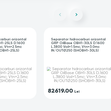
arburi orizontal
Separator hidrocarburi orizontal
H1-25LS D.1600
GRP OilBase OBH1-30LS D.1600
mc; Vtn=2.5mc
L.3800 Voil=1.5mc; Vtn=3.0mc
OBH1-25LS)
IN/OUTØ250 (SHOBH1-30LS)
82619.00
Lei