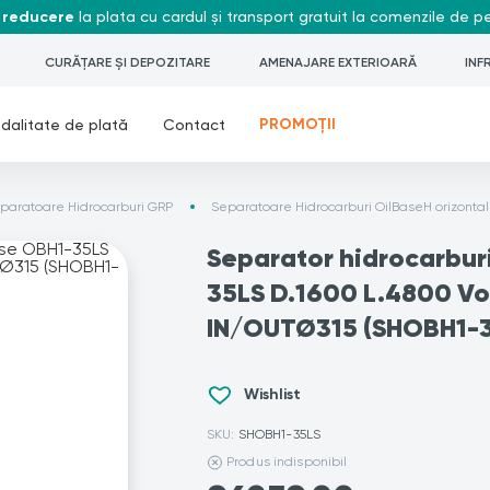
 reducere
la plata cu cardul și transport gratuit la comenzile de 
CURĂȚARE ȘI DEPOZITARE
AMENAJARE EXTERIOARĂ
INF
PROMOȚII
dalitate de plată
Contact
paratoare Hidrocarburi GRP
Separatoare Hidrocarburi OilBaseH orizonta
Separator hidrocarbur
35LS D.1600 L.4800 Vo
IN/OUTØ315 (SHOBH1-3
Wishlist
SKU:
SHOBH1-35LS
Produs indisponibil