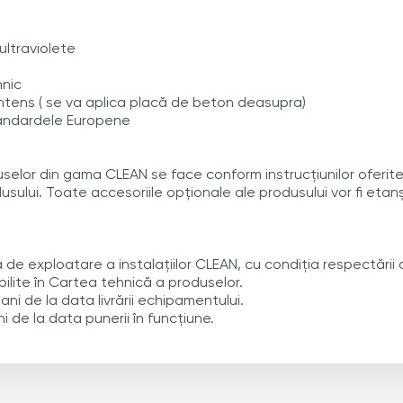
ultraviolete
hnic
intens ( se va aplica placă de beton deasupra)
tandardele Europene
selor din gama CLEAN se face conform instrucțiunilor oferite 
sului. Toate accesoriile opționale ale produsului vor fi etan
de exploatare a instalațiilor CLEAN, cu condiția respectării de
ilite în Cartea tehnică a produselor.
ni de la data livrării echipamentului.
 de la data punerii în funcțiune.