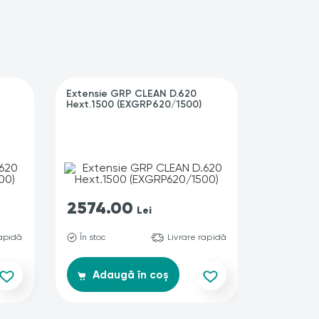
Extensie GRP CLEAN D.620
Scara alu
Hext.1500 (EXGRP620/1500)
(SCALRP1
2574.00
457.0
Lei
rapidă
În stoc
Livrare rapidă
Produs i
Co
Adaugă în coș