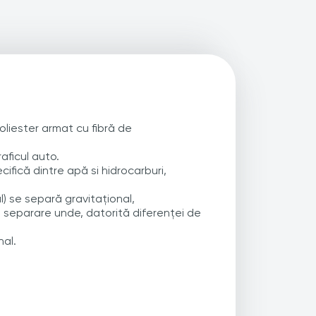
oliester armat cu fibră de
aficul auto.
ifică dintre apă si hidrocarburi,
l) se separă gravitațional,
e separare unde, datorită diferenței de
nal.