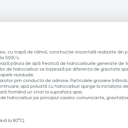
s, cu trapă de nămol, construcție orizontală realizate din p
la 500l/s.
ează pânza de apă freatică de hidrocarburile generate de tr
elor de hidrocarburi se bazează pe diferența de greutate spec
 apele reziduale.
arator prin conducta de admisie. Particulele grosiere (nămolu
ontinuare, apa poluată cu hidrocarburi ajunge la instalația d
pară formând un strat la suprafața apei.
e hidrocarburi pe principiul vaselor comunicante, gravitațio
ână la 80°C)