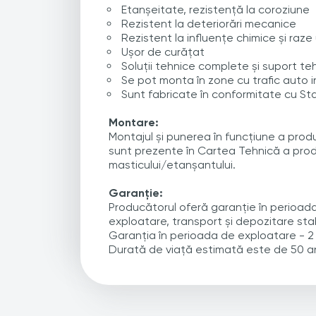
Etanșeitate, rezistență la coroziune
Rezistent la deteriorări mecanice
Rezistent la influenţe chimice și raze 
Ușor de curăţat
Soluții tehnice complete și suport te
Se pot monta în zone cu trafic auto 
Sunt fabricate în conformitate cu S
Montare:
Montajul și punerea în funcțiune a produ
sunt prezente în Cartea Tehnică a produ
masticului/etanșantului.
Garanție:
Producătorul oferă garanție în perioada 
exploatare, transport și depozitare stab
Garanția în perioada de exploatare - 2 a
Durată de viață estimată este de 50 ani