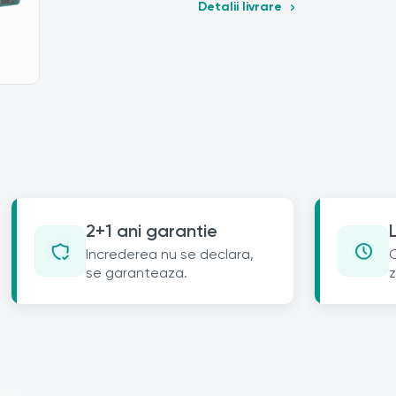
Detalii livrare
2+1 ani garantie
Increderea nu se declara,
C
se garanteaza.
z