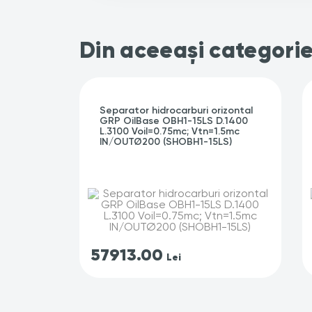
Din aceeași categori
Separator hidrocarburi orizontal
GRP OilBase OBH1-15LS D.1400
L.3100 Voil=0.75mc; Vtn=1.5mc
IN/OUTØ200 (SHOBH1-15LS)
57913.00
Lei