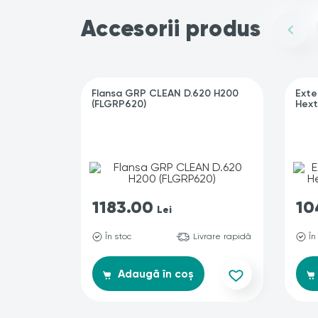
Accesorii produs
Flansa GRP CLEAN D.620 H200
Exte
(FLGRP620)
Hext
1183.00
10
Lei
În stoc
Livrare rapidă
În
Adaugă în coș