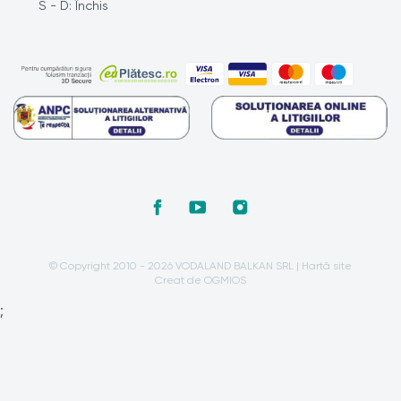
S - D: Închis
© Copyright 2010 - 2026 VODALAND BALKAN SRL |
Hartă site
Creat de OGMIOS
;