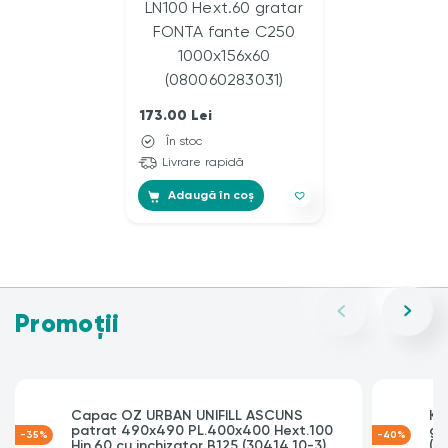
173.00
Lei
În stoc
Livrare rapidă
Adaugă în coș
Promoții
Capac OZ URBAN UNIFILL ASCUNS
Ki
patrat 490x490 PL.400x400 Hext.100
gr
-35%
-40%
Hin.60 cu inchizator B125 (30414.10-3)
(0