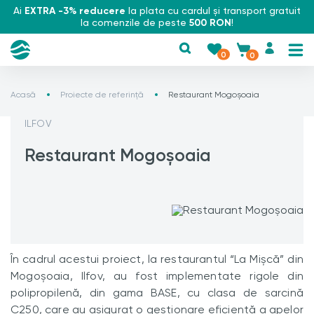
Ai
EXTRA -3% reducere
la plata cu cardul și transport gratuit
la comenzile de peste
500 RON
!
0
0
Acasă
Proiecte de referință
Restaurant Mogoșoaia
ILFOV
Restaurant Mogoșoaia
În cadrul acestui proiect, la restaurantul “La Mișcă” din
Mogoșoaia, Ilfov, au fost implementate rigole din
polipropilenă, din gama BASE, cu clasa de sarcină
C250, care au asigurat o gestionare eficientă a apelor