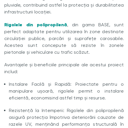
pluviale, contribuind astfel la protecția și durabilitatea
infrastructurii locației.
Rigolele din polipropilenă
, din gama BASE, sunt
perfect adaptate pentru utilizarea în zone destinate
circulației publice, parcări și suprafețe carosabile.
Acestea sunt concepute să reziste în zonele
pietonale și vehiculare cu trafic scăzut.
Avantajele și beneficiile principale ale acestui proiect
includ:
Instalare Facilă și Rapidă: Proiectate pentru o
manipulare ușoară, rigolele permit o instalare
eficientă, economisind astfel timp și resurse.
Rezistență la Intemperii: Rigolele din polipropilenă
asigură protecția împotriva deteriorării cauzate de
razele UV, menținând performanța structurală în