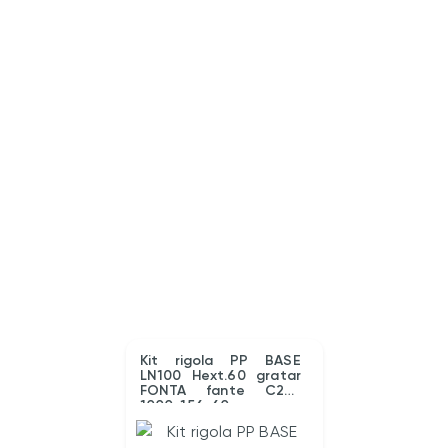
Kit rigola PP BASE
LN100 Hext.60 gratar
FONTA fante C250
1000x156x60
(080060283031)