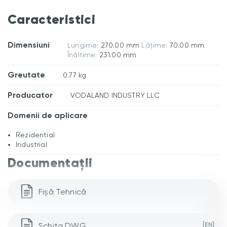
Caracteristici
Dimensiuni
Lungime:
270.00 mm
Lățime:
70.00 mm
Înăltime:
231.00 mm
Greutate
0.77 kg
Producator
VODALAND INDUSTRY LLC
Domenii de aplicare
Rezidential
Industrial
Documentații
Fișă Tehnică
Schita DWG
[EN]