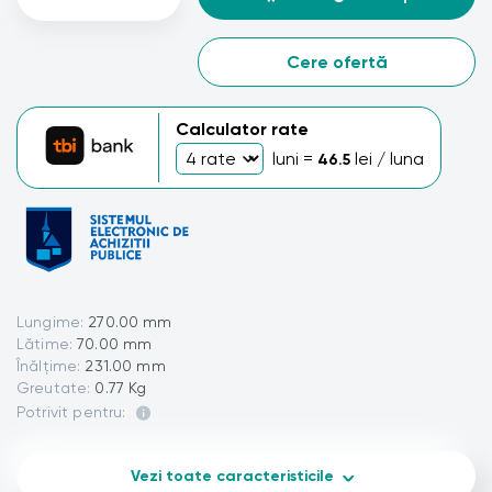
Cere ofertă
Calculator rate
luni =
lei / luna
46.5
Lungime:
270.00 mm
Lătime:
70.00 mm
Înălțime:
231.00 mm
Greutate:
0.77 Kg
Potrivit pentru:
Vezi toate caracteristicile