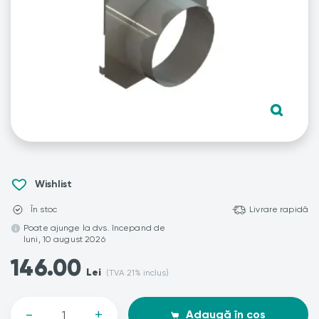
Wishlist
În stoc
Livrare rapidă
Poate ajunge la dvs. începand de
luni, 10 august 2026
146.00
Lei
(TVA 21% inclus)
-
+
Adaugă în coș