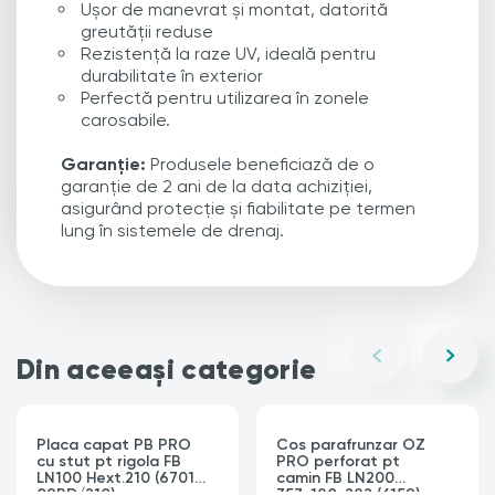
Ușor de manevrat și montat, datorită
greutății reduse
Rezistență la raze UV, ideală pentru
durabilitate în exterior
Perfectă pentru utilizarea în zonele
carosabile.
Garanție:
Produsele beneficiază de o
garanție de 2 ani de la data achiziției,
asigurând protecție și fiabilitate pe termen
lung în sistemele de drenaj.
Din aceeași categorie
Placa capat PB PRO
Cos parafrunzar OZ
cu stut pt rigola FB
PRO perforat pt
LN100 Hext.210 (6701-
camin FB LN200
09BD/210)
357x180x282 (6159)