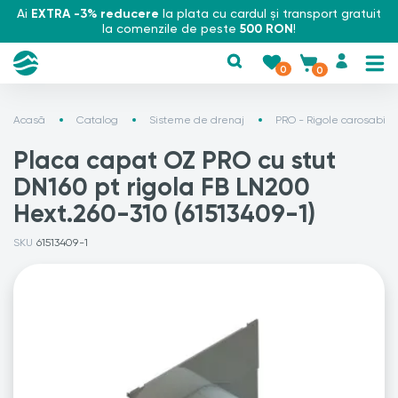
Ai
EXTRA -3% reducere
la plata cu cardul și transport gratuit
la comenzile de peste
500 RON
!
0
0
Acasă
Catalog
Sisteme de drenaj
PRO - Rigole carosabile
Placa capat OZ PRO cu stut
DN160 pt rigola FB LN200
Hext.260-310 (61513409-1)
SKU
61513409-1