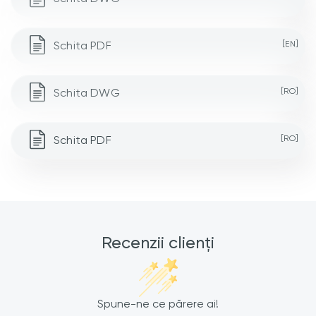
Schita PDF
[EN]
Schita DWG
[RO]
Schita PDF
[RO]
Recenzii clienți
Spune-ne ce părere ai!