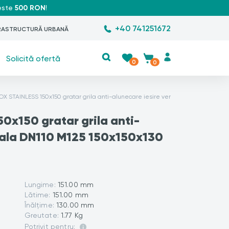
peste
500 RON
!
+40 741251672
RASTRUCTURĂ URBANĂ
Solicită ofertă
0
0
NOX STAINLESS 150x150 gratar grila anti-alunecare iesire verticala DN110 M125 15
50x150 gratar grila anti-
icala DN110 M125 150x150x130
Lungime:
151.00 mm
Lătime:
151.00 mm
Înălțime:
130.00 mm
Greutate:
1.77 Kg
Potrivit pentru: