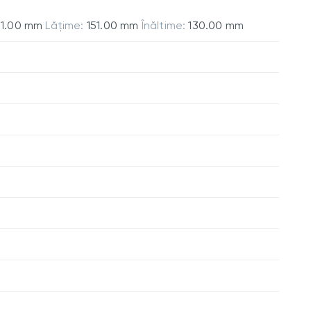
51.00 mm
Lățime:
151.00 mm
Înăltime:
130.00 mm