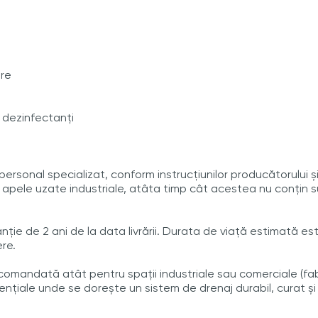
are
i dezinfectanți
ersonal specializat, conform instrucțiunilor producătorului 
ru apele uzate industriale, atâta timp cât acestea nu conțin
nție de 2 ani de la data livrării. Durata de viață estimată es
re.
omandată atât pentru spații industriale sau comerciale (fabri
idențiale unde se dorește un sistem de drenaj durabil, curat și 