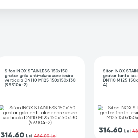
e
Sifon INOX STAINLESS 150x150
Sifon INOX STAI
gratar grila anti-alunecare iesire
gratar fante iesi
verticala DN110 M125 150x150x130
DN110 M125 150x
(993104-2)
4)
314.60
Lei
48
314.60
Lei
484.00 Lei