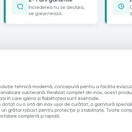
Increderea nu se declara,
C
se garanteaza.
z
 soluție tehnică modernă, concepută pentru a facilita evacua
canalizare subterană. Realizat complet din inox, acest produ
ții în care igiena și fiabilitatea sunt esențiale.
e dotat cu o sită din inox ușor de curățat, o garnitură specia
i un grătar robust pentru protecție și stabilitate. Toate comp
 instalare completă și rapidă.