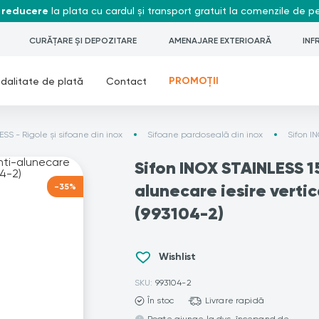
 reducere
la plata cu cardul și transport gratuit la comenzile de 
CURĂȚARE ȘI DEPOZITARE
AMENAJARE EXTERIOARĂ
INF
PROMOȚII
dalitate de plată
Contact
SS - Rigole și sifoane din inox
Sifoane pardoseală din inox
Sifon I
Sifon INOX STAINLESS 1
alunecare iesire vert
-35%
(993104-2)
Wishlist
SKU:
993104-2
În stoc
Livrare rapidă