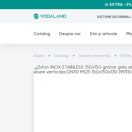
Ai
EXTRA -3%
SISTEME DE DRENAJ
Catalog
Despre noi
Știri și articole
Mo
Acasă
Catalog
Sisteme de drenaj
STAINLE