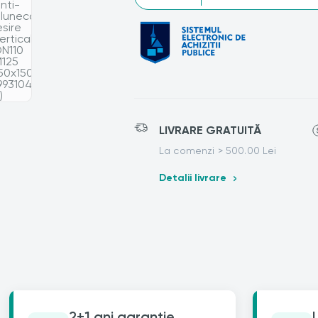
LIVRARE GRATUITĂ
La comenzi > 500.00 Lei
Detalii livrare
2+1 ani garantie