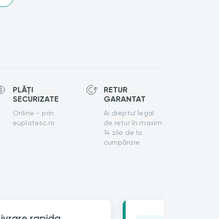
PLĂȚI
RETUR
SECURIZATE
GARANTAT
Online - prin
Ai dreptul legal
euplatesc.ro
de retur în maxim
14 zile de la
cumpărare
Opinia ta c
Livrare rapida