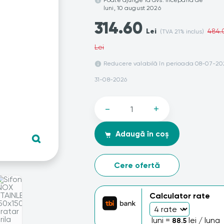
Poate ajunge la dvs. începand de
luni, 10 august 2026
314.60
Lei
484.
(TVA 21% inclus)
Lei
Reducere valabilă în perioada 08-07-20
31-08-2026
-
+
Adaugă în coș
Cere ofertă
Calculator rate
luni =
lei / luna
88.5