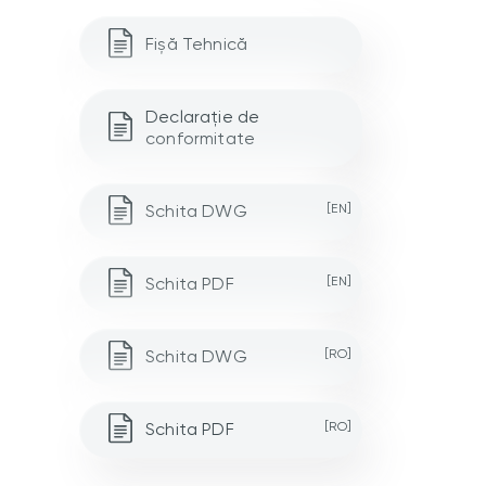
Fișă Tehnică
Declarație de
conformitate
Schita DWG
[EN]
Schita PDF
[EN]
Schita DWG
[RO]
Schita PDF
[RO]