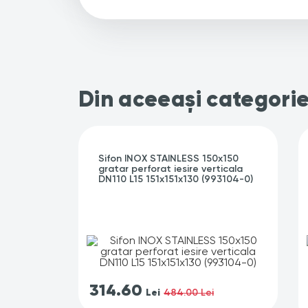
Din aceeași categori
Sifon INOX STAINLESS 150x150
gratar perforat iesire verticala
DN110 L15 151x151x130 (993104-0)
314.60
Lei
484.00 Lei