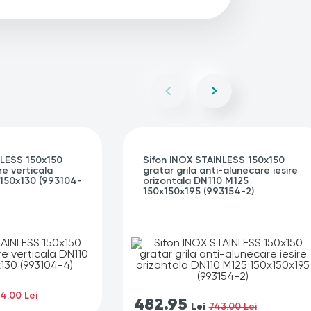
NLESS 150x150
Sifon INOX STAINLESS 150x150
re verticala
gratar grila anti-alunecare iesire
150x130 (993104-
orizontala DN110 M125
150x150x195 (993154-2)
4.00 Lei
482.95
Lei
743.00 Lei