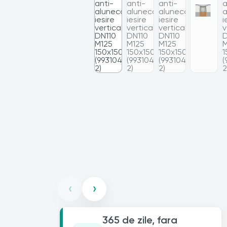
‹
›
365 de zile, fara