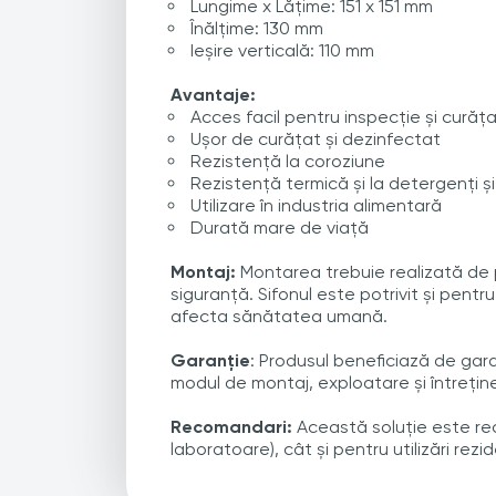
Lungime x Lățime: 151 x 151 mm
Înălțime: 130 mm
Ieșire verticală: 110 mm
Avantaje:
Acces facil pentru inspecție și curăț
Ușor de curățat și dezinfectat
Rezistență la coroziune
Rezistență termică și la detergenți ș
Utilizare în industria alimentară
Durată mare de viață
Montaj:
Montarea trebuie realizată de p
siguranță. Sifonul este potrivit și pent
afecta sănătatea umană.
Garanție
: Produsul beneficiază de gara
modul de montaj, exploatare și întreține
Recomandari:
Această soluție este rec
laboratoare), cât și pentru utilizări rez