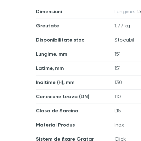
Dimensiuni
Lungime:
1
Greutate
1.77 kg
Disponibilitate stoc
Stocabil
Lungime, mm
151
Latime, mm
151
Inaltime (H), mm
130
Conexiune teava (DN)
110
Clasa de Sarcina
L15
Material Produs
Inox
Sistem de fixare Gratar
Click