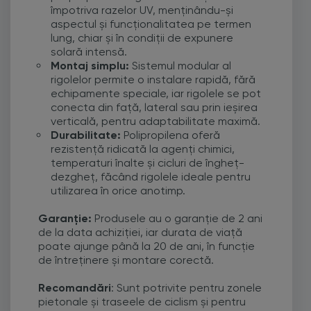
împotriva razelor UV, menținându-și
aspectul și funcționalitatea pe termen
lung, chiar și în condiții de expunere
solară intensă.
Montaj simplu:
Sistemul modular al
rigolelor permite o instalare rapidă, fără
echipamente speciale, iar rigolele se pot
conecta din față, lateral sau prin ieșirea
verticală, pentru adaptabilitate maximă.
Durabilitate:
Polipropilena oferă
rezistență ridicată la agenți chimici,
temperaturi înalte și cicluri de îngheț-
dezgheț, făcând rigolele ideale pentru
utilizarea în orice anotimp.
Garanție:
Produsele au o garanție de 2 ani
de la data achiziției, iar durata de viață
poate ajunge până la 20 de ani, în funcție
de întreținere și montare corectă.
Recomandări
: Sunt potrivite pentru zonele
pietonale și traseele de ciclism și pentru