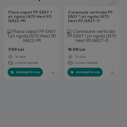
Placa capat PP EASY 1
Conexiune verticala PP
pt rigola LN70 Hext.90
EASY 1 pt rigola LN70
(6822-М)
Hext.90 (6827-1)
7.00
Lei
15.00
Lei
În stoc
În stoc
Livrare rapidă
Livrare rapidă
Adaugă în coș
Adaugă în coș