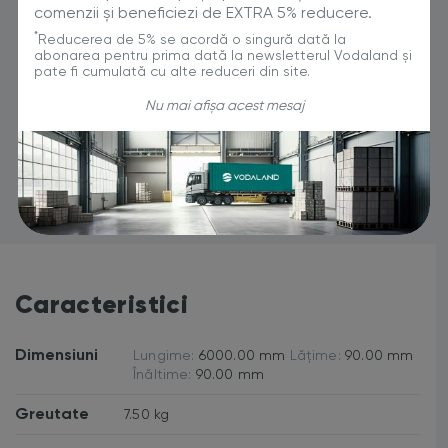
comenzii și beneficiezi de EXTRA 5% reducere.
*
Reducerea de 5% se acordă o singură dată la
abonarea pentru prima dată la newsletterul Vodaland și
pate fi cumulată cu alte reduceri din site.
Nu mai afișa acest mesaj
Caracteristici
Dimensiuni
Lungime:
6000.00 mm
Lățime:
90.00 mm
Înăltime:
90.00 mm
Greutate
7.50 kg