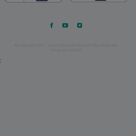
© Copyright 2010 - 2026 VODALAND BALKAN SRL |
Hartă site
Creat de OGMIOS
;