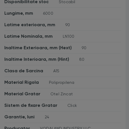
Disponibilitate stoc
Stocabil
Lungime, mm
6000
Latime exterioara, mm
90
Latime Nominala, mm
LN100
Inaltime Exterioara, mm (Hext)
90
Inaltime Interioara, mm (Hint)
80
Clasa de Sarcina
A15
Material Rigola
Polipropilena
Material Gratar
Otel Zincat
Sistem de fixare Gratar
Click
Garantie, luni
24
Producator
VODALAND INDUSTRY LLC