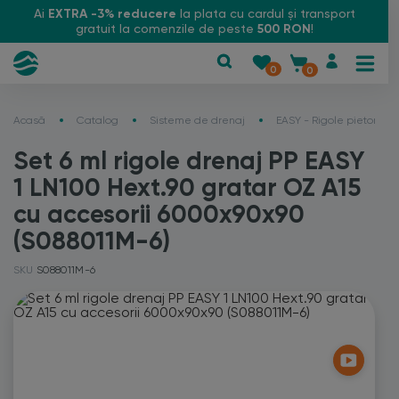
Ai
EXTRA -3% reducere
la plata cu cardul și transport
gratuit la comenzile de peste
500 RON
!
0
0
Acasă
Catalog
Sisteme de drenaj
EASY - Rigole pietonale
Set 6 ml rigole drenaj PP EASY
1 LN100 Hext.90 gratar OZ A15
cu accesorii 6000x90x90
(S088011M-6)
SKU
S088011M-6