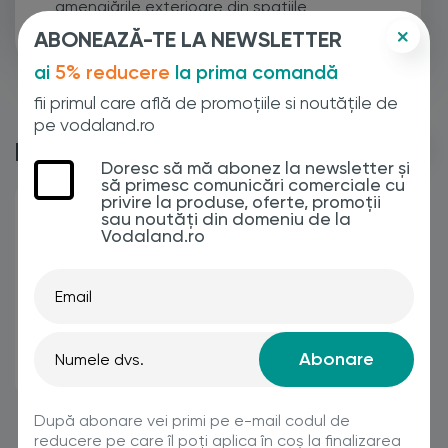
amenajările exterioare din spațiile
rezidențiale și construcțiile private.
ABONEAZĂ-TE LA NEWSLETTER
ai
5% reducere
la prima comandă
fii primul care află de promoțiile si noutățile de
pe vodaland.ro
Din aceeași categorie
Doresc să mă abonez la newsletter și
să primesc comunicări comerciale cu
privire la produse, oferte, promoții
sau noutăți din domeniu de la
Kit rigola PP EASY 1
Kit rigola PP EASY 1
Vodaland.ro
LN70 Hext.90 gratar
LN70 Hext.90 gratar
PP Negru A15
OZ A15 1000x90x90
1000x90x90 (088081-
(088011-M)
M)
Abonare
47.00
Lei
60.00
Lei
După abonare vei primi pe e-mail codul de
reducere pe care îl poți aplica în coș la finalizarea