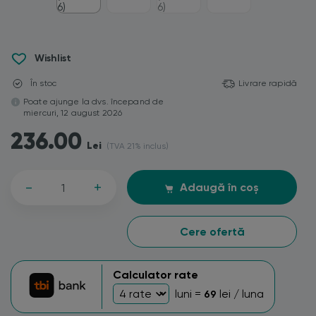
Wishlist
În stoc
Livrare rapidă
Poate ajunge la dvs. începand de
miercuri, 12 august 2026
236.00
Lei
(TVA 21% inclus)
-
+
Adaugă în coș
Cere ofertă
Calculator rate
luni =
lei / luna
69