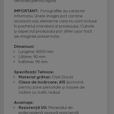
verticală pentru rigolă.
IMPORTANT:
Fotografiile au caracter
informativ. Unele imagini pot conține
accesorii sau elemente care nu sunt incluse
în pachetul standard al produsului. Culorile
și aspectul produsului pot diferi ușor față
de imaginile prezentate.
Dimeniuni:
Lungime: 6000 mm
Lățime: 90 mm
Înălțime: 90 mm
Specificații Tehnice:
Material grătar:
Oțel Zincat
Clasa de încărcare: A15
(potrivită
pentru zone pietonale și trasee de
ciclism cu trafic redus)
Avantaje:
Rezistență UV:
Materialul din
polipropilenă asigură rezistență