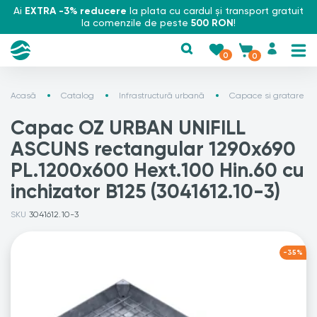
Ai
EXTRA -3% reducere
la plata cu cardul și transport gratuit
la comenzile de peste
500 RON
!
0
0
Acasă
Catalog
Infrastructură urbană
Capace si gratare
Capac OZ URBAN UNIFILL
ASCUNS rectangular 1290x690
PL.1200x600 Hext.100 Hin.60 cu
inchizator B125 (3041612.10-3)
SKU
3041612.10-3
-35%