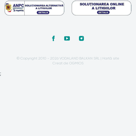
© Copyright 2010 - 2026 VODALAND BALKAN SRL |
Hartă site
Creat de OGMIOS
;