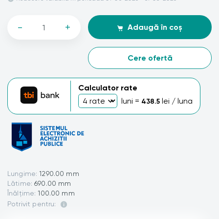
-
+
Adaugă în coș
Cere ofertă
Calculator rate
luni =
lei / luna
438.5
Lungime:
1290.00 mm
Lătime:
690.00 mm
Înălțime:
100.00 mm
Potrivit pentru: