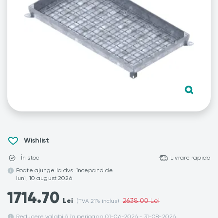
Wishlist
În stoc
Livrare rapidă
Poate ajunge la dvs. începand de
luni, 10 august 2026
1714.70
Lei
2638.00 Lei
(TVA 21% inclus)
Reducere valabilă în perioada 01-06-2026 - 31-08-2026