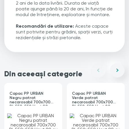
2 ani de la data livrării. Durata de viață
poate ajunge până la 20 de ani, în funcție de
modul de întreținere, exploatare și montare.
Recomandări de utilizare:
Aceste capace
sunt potrivite pentru grădini, spații verzi, curți
rezidențiale și străzi pietonale.
Din aceeași categorie
Capac PP URBAN
Capac PP URBAN
Negru patrat
Verde patrat
necarosabil 700x700
necarosabil 700x700
PL.550x550 Hext.80 cu
PL.550x550 Hext.80 cu
4 inchizatoare A15
4 inchizatoare A15
(35487-20)
(35487-22)