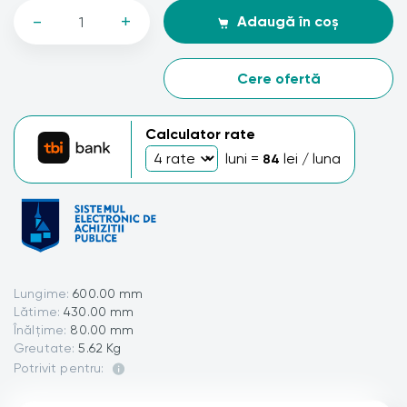
-
+
Adaugă în coș
Cere ofertă
Calculator rate
luni =
lei / luna
84
Lungime:
600.00 mm
Lătime:
430.00 mm
Înălțime:
80.00 mm
Greutate:
5.62 Kg
Potrivit pentru: