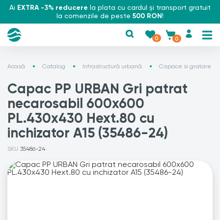
Ai
EXTRA -3% reducere
la plata cu cardul și transport gratuit
la comenzile de peste
500 RON
!
0
0
Acasă
Catalog
Infrastructură urbană
Capace si gratare
Capac PP URBAN Gri patrat
necarosabil 600x600
PL.430x430 Hext.80 cu
inchizator A15 (35486-24)
SKU
35486-24