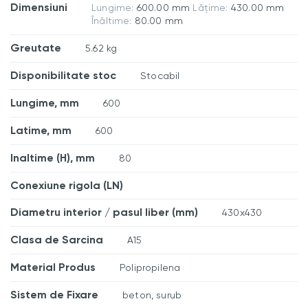
Dimensiuni
Lungime:
600.00 mm
Lățime:
430.00 mm
Înăltime:
80.00 mm
Greutate
5.62 kg
Disponibilitate stoc
Stocabil
Lungime, mm
600
Latime, mm
600
Inaltime (H), mm
80
Conexiune rigola (LN)
Diametru interior / pasul liber (mm)
430x430
Clasa de Sarcina
A15
Material Produs
Polipropilena
Sistem de Fixare
beton, surub