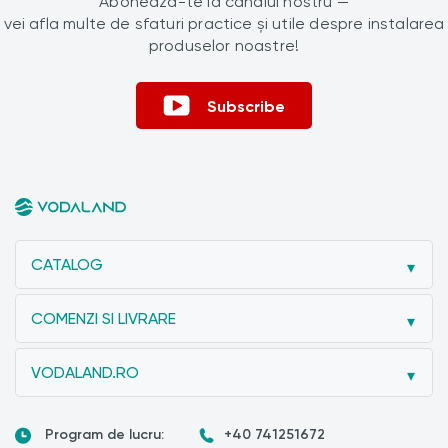
Abonează-te la canalul nostru —
vei afla multe de sfaturi practice și utile despre instalarea
produselor noastre!
Subscribe
CATALOG
COMENZI SI LIVRARE
VODALAND.RO
Program de lucru:
+40 741251672