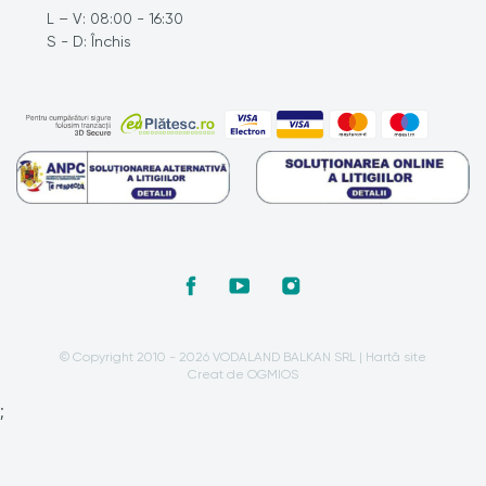
L – V: 08:00 - 16:30
S - D: Închis
© Copyright 2010 - 2026 VODALAND BALKAN SRL |
Hartă site
Creat de OGMIOS
;