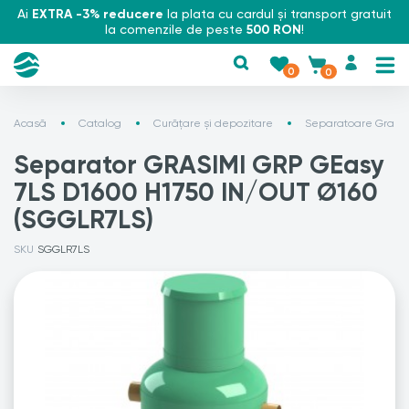
Ai
EXTRA -3% reducere
la plata cu cardul și transport gratuit
la comenzile de peste
500 RON
!
0
0
Acasă
Catalog
Curățare și depozitare
Separatoare Grasi
Separator GRASIMI GRP GEasy
7LS D1600 H1750 IN/OUT Ø160
(SGGLR7LS)
SKU
SGGLR7LS