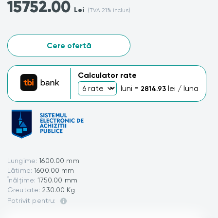
15752.00
Lei
(TVA 21% inclus)
Cere ofertă
Calculator rate
luni =
lei / luna
2814.93
Lungime:
1600.00 mm
Lătime:
1600.00 mm
Înălțime:
1750.00 mm
Greutate:
230.00 Kg
Potrivit pentru: