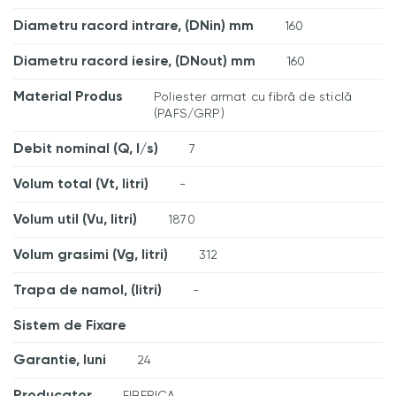
Diametru racord intrare, (DNin) mm
160
Diametru racord iesire, (DNout) mm
160
Material Produs
Poliester armat cu fibră de sticlă
(PAFS/GRP)
Debit nominal (Q, l/s)
7
Volum total (Vt, litri)
-
Volum util (Vu, litri)
1870
Volum grasimi (Vg, litri)
312
Trapa de namol, (litri)
-
Sistem de Fixare
Garantie, luni
24
Producator
FIBERICA