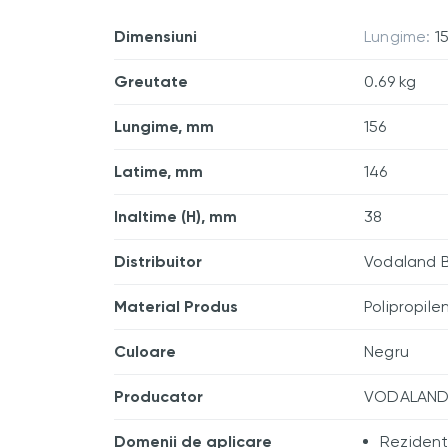
Dimensiuni
Lungime:
1
Greutate
0.69 kg
Lungime, mm
156
Latime, mm
146
Inaltime (H), mm
38
Distribuitor
Vodaland B
Material Produs
Polipropile
Culoare
Negru
Producator
VODALAND 
Domenii de aplicare
Rezident