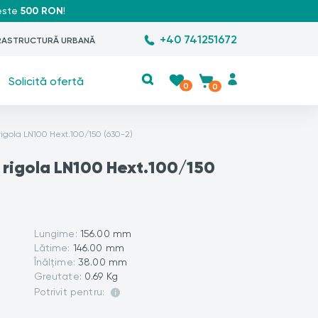
peste
500 RON
!
+40 741251672
RASTRUCTURĂ URBANĂ
Solicită ofertă
0
0
rigola LN100 Hext.100/150 (630-2)
 rigola LN100 Hext.100/150
Lungime:
156.00 mm
Lătime:
146.00 mm
Înălțime:
38.00 mm
Greutate:
0.69 Kg
Potrivit pentru: