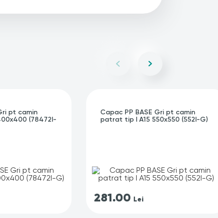
ri pt camin
Capac PP BASE Gri pt camin
 400x400 (78472I-
patrat tip I A15 550x550 (552I-G)
281.00
Lei