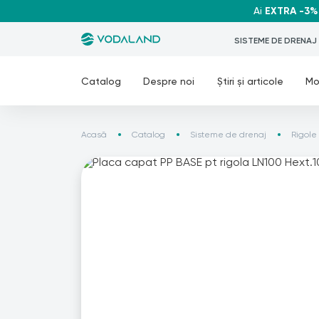
Ai
EXTRA -3%
SISTEME DE DRENAJ
Catalog
Despre noi
Știri și articole
Mo
Acasă
Catalog
Sisteme de drenaj
Rigole