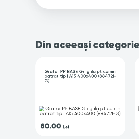
Din aceeași categori
Gratar PP BASE Gri grila pt camin
patrat tip I A15 400x400 (88472I-
G)
80.00
Lei