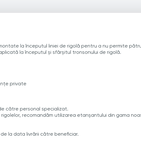
 montate la începutul liniei de rigolă pentru a nu permite pă
 aplicată la începutul și sfârșitul tronsonului de rigolă.
ințe private
e către personal specializat.
rigolelor, recomandăm utilizarea etanșantului din gama noa
e la data livrării către beneficiar.