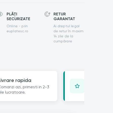
PLĂȚI
RETUR
SECURIZATE
GARANTAT
Online - prin
Ai dreptul legal
euplatesc.ro
de retur în maxim
14 zile de la
cumpărare
Opinia ta c
Livrare rapida
Lasa un review 
omanzi azi, primesti in 2-3
25% reducere 
ile lucratoare.
urmatoare.