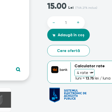
15.00
Lei
(TVA 21% inclus)
-
+
Adaugă în coș
Cere ofertă
Calculator rate
luni =
lei / luna
13.75