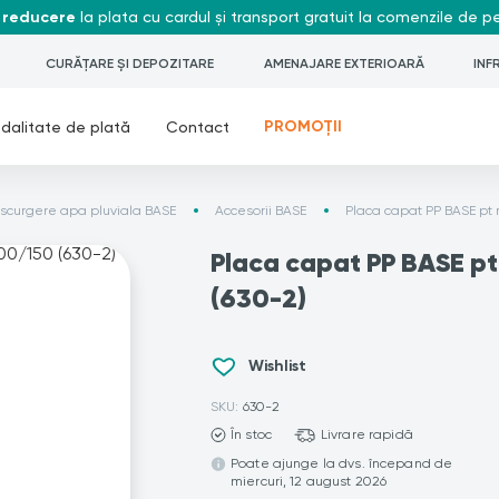
 reducere
la plata cu cardul și transport gratuit la comenzile de 
CURĂȚARE ȘI DEPOZITARE
AMENAJARE EXTERIOARĂ
INF
PROMOȚII
dalitate de plată
Contact
 scurgere apa pluviala BASE
Accesorii BASE
Placa capat PP BASE pt 
Placa capat PP BASE pt
(630-2)
Wishlist
SKU:
630-2
În stoc
Livrare rapidă
Poate ajunge la dvs. începand de
miercuri, 12 august 2026