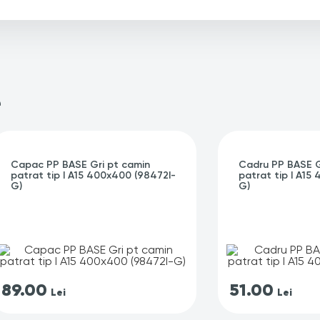
e
Capac PP BASE Gri pt camin
Cadru PP BASE G
patrat tip I A15 400x400 (98472I-
patrat tip I A15
G)
G)
89.00
51.00
Lei
Lei