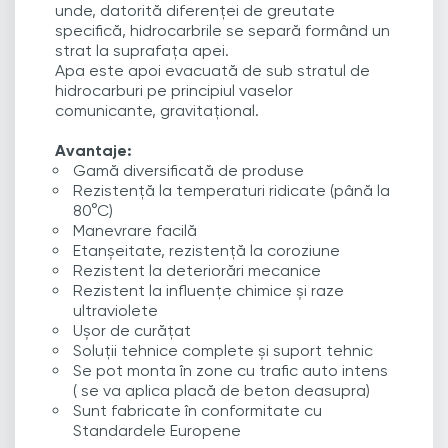
unde, datorită diferenței de greutate
specifică, hidrocarbrile se separă formând un
strat la suprafața apei.
Apa este apoi evacuată de sub stratul de
hidrocarburi pe principiul vaselor
comunicante, gravitațional.
Avantaje:
Gamă diversificată de produse
Rezistenţă la temperaturi ridicate (până la
80°C)
Manevrare facilă
Etanșeitate, rezistență la coroziune
Rezistent la deteriorări mecanice
Rezistent la influenţe chimice și raze
ultraviolete
Ușor de curăţat
Soluții tehnice complete și suport tehnic
Se pot monta în zone cu trafic auto intens
( se va aplica placă de beton deasupra)
Sunt fabricate în conformitate cu
Standardele Europene