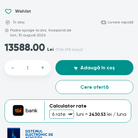
Wishlist
În stoc
Livrare rapidă
Poate ajunge la dvs. începand de
luni, 10 august 2026
13588.00
Lei
(TVA 21% inclus)
-
+
Adaugă în coș
Cere ofertă
Calculator rate
luni =
lei / luna
2430.53