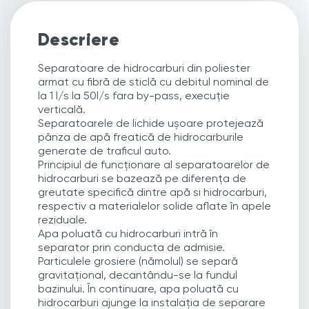
Descriere
Separatoare de hidrocarburi din poliester
armat cu fibră de sticlă cu debitul nominal de
la 1 l/s la 50l/s fara by-pass, execuție
verticală.
Separatoarele de lichide ușoare protejează
pânza de apă freatică de hidrocarburile
generate de traficul auto.
Principiul de funcționare al separatoarelor de
hidrocarburi se bazează pe diferența de
greutate specifică dintre apă si hidrocarburi,
respectiv a materialelor solide aflate în apele
reziduale.
Apa poluată cu hidrocarburi intră în
separator prin conducta de admisie.
Particulele grosiere (nămolul) se separă
gravitațional, decantându-se la fundul
bazinului. În continuare, apa poluată cu
hidrocarburi ajunge la instalația de separare