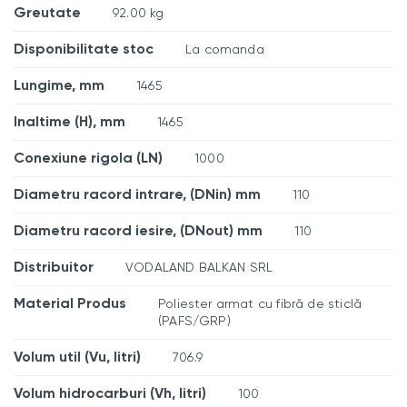
Greutate
92.00 kg
Disponibilitate stoc
La comanda
Lungime, mm
1465
Inaltime (H), mm
1465
Conexiune rigola (LN)
1000
Diametru racord intrare, (DNin) mm
110
Diametru racord iesire, (DNout) mm
110
Distribuitor
VODALAND BALKAN SRL
Material Produs
Poliester armat cu fibră de sticlă
(PAFS/GRP)
Volum util (Vu, litri)
706.9
Volum hidrocarburi (Vh, litri)
100