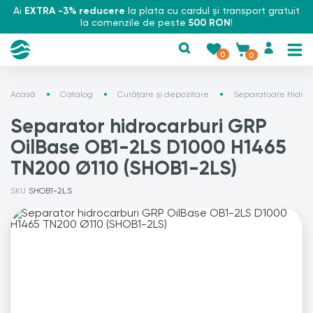
Ai
EXTRA -3% reducere
la plata cu cardul și transport gratuit
la comenzile de peste
500 RON
!
0
0
Acasă
Catalog
Curățare și depozitare
Separatoare Hidroc
Separator hidrocarburi GRP
OilBase OB1-2LS D1000 H1465
TN200 Ø110 (SHOB1-2LS)
SKU
SHOB1-2LS