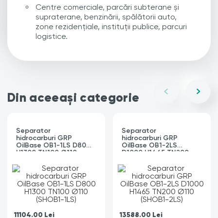
Centre comerciale, parcări subterane și
supraterane, benzinării, spălătorii auto,
zone rezidențiale, instituții publice, parcuri
logistice.
Din aceeași categorie
Separator
Separator
hidrocarburi GRP
hidrocarburi GRP
OilBase OB1-1LS D800
OilBase OB1-2LS
H1300 TN100 Ø110
D1000 H1465 TN200
(SHOB1-1LS)
Ø110 (SHOB1-2LS)
11104.00
Lei
13588.00
Lei