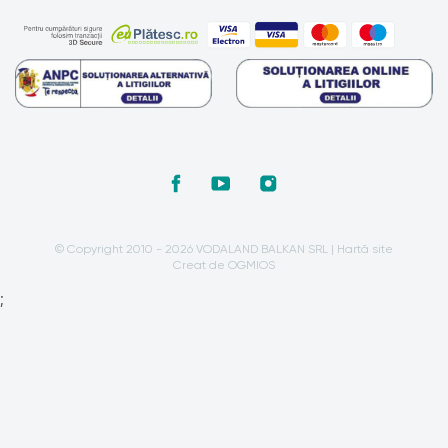
© Copyright 2010 - 2026 VODALAND BALKAN SRL |
Hartă site
Creat de OGMIOS
;