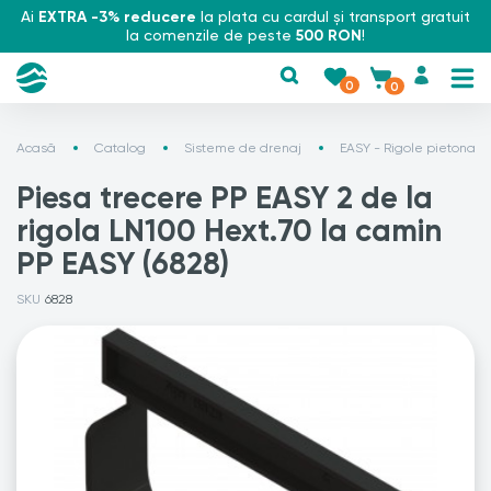
Ai
EXTRA -3% reducere
la plata cu cardul și transport gratuit
la comenzile de peste
500 RON
!
0
0
Acasă
Catalog
Sisteme de drenaj
EASY - Rigole pietonale
Piesa trecere PP EASY 2 de la
rigola LN100 Hext.70 la camin
PP EASY (6828)
SKU
6828