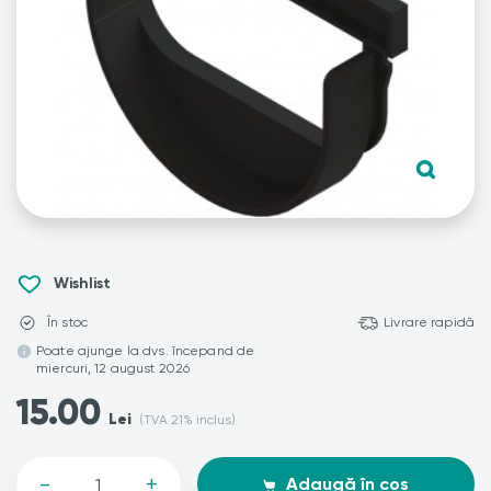
Wishlist
În stoc
Livrare rapidă
Poate ajunge la dvs. începand de
miercuri, 12 august 2026
15.00
Lei
(TVA 21% inclus)
-
+
Adaugă în coș