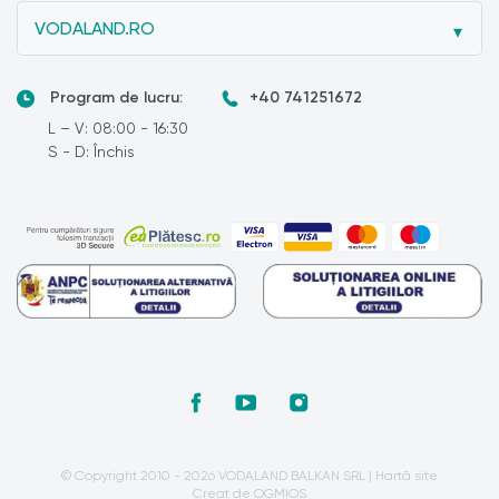
VODALAND.RO
Program de lucru:
+40 741251672
L – V: 08:00 - 16:30
S - D: Închis
© Copyright 2010 - 2026 VODALAND BALKAN SRL |
Hartă site
Creat de OGMIOS