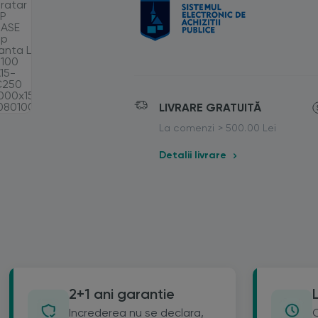
LIVRARE GRATUITĂ
La comenzi > 500.00 Lei
Detalii livrare
2+1 ani garantie
Increderea nu se declara,
C