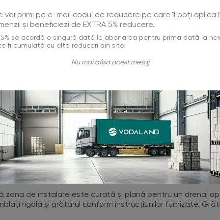
ei primi pe e-mail codul de reducere pe care îl poți aplica î
menzii și beneficiezi de EXTRA 5% reducere.
% se acordă o singură dată la abonarea pentru prima dată la new
e fi cumulată cu alte reduceri din site.
Nu mai afișa acest mesaj
porte o sarcină de până la 1,5 tone, adecvat pentru zone pieto
 la 25 de tone, adecvat pentru zonele cu trafic vehicular re
 estetică plăcută și durabilă.
d acumularea apei.
re ușoară și rapidă.
i rezistente la coroziune.
ă zona de instalare este curată și plană pentru un drenaj op
blați rigola și grătarul conform instrucțiunilor furnizate. Gră