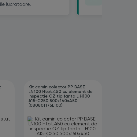
25% reducere 
ile lucratoare.
urmatoare.
t
Kit camin colector PP BASE
LN100 Htot.450 cu element de
inspectie OZ tip fanta L H100
A15-C250 500x160x450
(080801175L100)