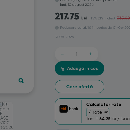
Poate ajunge la dvs. începand de
luni, 10 august 2026
217.75
Lei
335.00
(TVA 21% inclus)
Reducere valabilă în perioada 01-06-20
31-08-2026
-
+
Adaugă în coș
Cere ofertă
Calculator rate
luni =
lei / luna
64.25