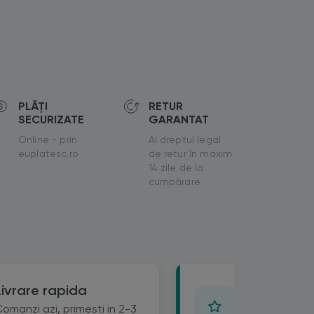
PLĂȚI
RETUR
SECURIZATE
GARANTAT
Online - prin
Ai dreptul legal
euplatesc.ro
de retur în maxim
14 zile de la
cumpărare
Opinia ta c
Livrare rapida
Lasa un review 
omanzi azi, primesti in 2-3