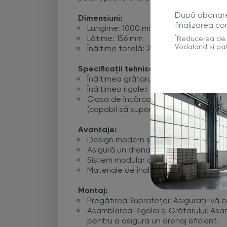
După abonare v
Dimensiuni:
finalizarea co
Lungime: 1000 mm (1 metru)
Lățime: 156 mm
*
Reducerea de 5
Vodaland și pat
Înălțime totală: 200 mm
Specificații tehnice:
Înălțimea grătarului: 100 mm
Înălțimea rigolei: 100 mm
Clasa de încărcare: A15 (capabil să su
(capabil să suporte o sarcină de până
Avantaje:
Design modern și discret care oferă o
Asigură un drenaj eficient, prevenin
Sistem modular care permite o instala
Materiale de înaltă calitate durabile ș
Montaj:
Pregătirea Suprafeței: Asigurați-vă c
Asamblarea Rigolei și Grătarului: Asam
pentru a asigura un drenaj eficient.