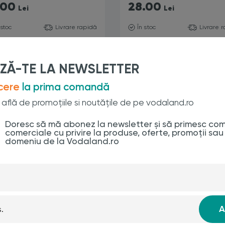
.00
28.00
Lei
Lei
 stoc
Livrare rapidă
În stoc
Livrare 
Adaugă în coș
Adaugă în coș
ZĂ-TE LA NEWSLETTER
cere
la prima comandă
re află de promoțiile si noutățile de pe vodaland.ro
Doresc să mă abonez la newsletter și să primesc com
comerciale cu privire la produse, oferte, promoții sau
domeniu de la Vodaland.ro
ropilenă din gama BASE LN100 cu înălțimea totală de 200 mm s
evenirea formării bălților sau inundațiilor. Realizate din poli
A
fiind potrivite pentru diverse aplicații rezidențiale, comercial
 estetic, integrându-se perfect în orice mediu.