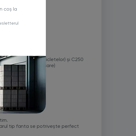
n coș la
sletterul
nale și traficul bicicletelor) și C250
dus și zonele de parcare)
tim.
tarul tip fanta se potrivește perfect