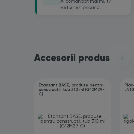
Ai comandat mai mult?
Returnezi oricand.
Accesorii produs
Etansant BASE, produse pentru
Plac
constructii, tub 310 ml (G12M29-
LN10
C)