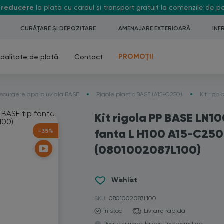
 reducere
la plata cu cardul și transport gratuit la comenzile de 
CURĂȚARE ȘI DEPOZITARE
AMENAJARE EXTERIOARĂ
INF
PROMOȚII
dalitate de plată
Contact
 scurgere apa pluviala BASE
Rigole plastic BASE (A15-C250)
Kit rigo
Kit rigola PP BASE LN1
fanta L H100 A15-C25
-35%
(0801002087L100)
Wishlist
SKU:
0801002087L100
În stoc
Livrare rapidă