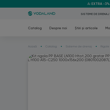
Ai
EXTRA -3%
SISTEME DE DRENAJ
Catalog
Despre noi
Știri și articole
Mo
Acasă
Catalog
Sisteme de drenaj
Rigole