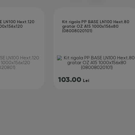
SE LN100 Hext.120
Kit rigola PP BASE LN100 Hext.80
000x156x120
gratar OZ A15 1000x156x80
(08008020101)
103.00
Lei