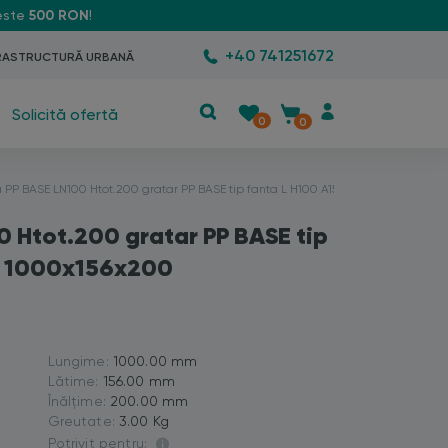
peste
500 RON
!
+40 741251672
RASTRUCTURĂ URBANĂ
Solicită ofertă
0
0
la PP BASE LN100 Htot.200 gratar PP BASE tip fanta L H100 A15-C250 1000x156x
00 Htot.200 gratar PP BASE tip
0 1000x156x200
Lungime:
1000.00 mm
Lătime:
156.00 mm
Înălțime:
200.00 mm
Greutate:
3.00 Kg
Potrivit pentru: