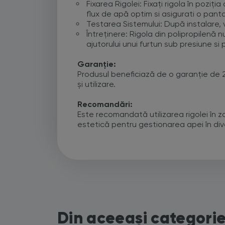
Fixarea Rigolei: Fixați rigola în poziț
flux de apă optim si asigurati o pan
Testarea Sistemului: După instalare, v
Întreținere: Rigola din polipropilenă 
ajutorului unui furtun sub presiune si
Garanție:
Produsul beneficiază de o garanție de 2 
și utilizare.
Recomandări:
Este recomandată utilizarea rigolei în zo
estetică pentru gestionarea apei în div
Din aceeași categori