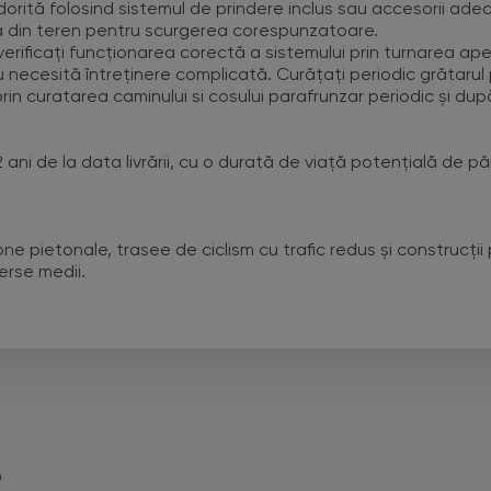
ia dorită folosind sistemul de prindere inclus sau accesorii ade
ta din teren pentru scurgerea corespunzatoare.
erificați funcționarea corectă a sistemului prin turnarea ape
nu necesită întreținere complicată. Curățați periodic grătarul
 prin curatarea caminului si cosului parafrunzar periodic și du
ani de la data livrării, cu o durată de viață potențială de pân
ne pietonale, trasee de ciclism cu trafic redus și construcții p
erse medii.
e