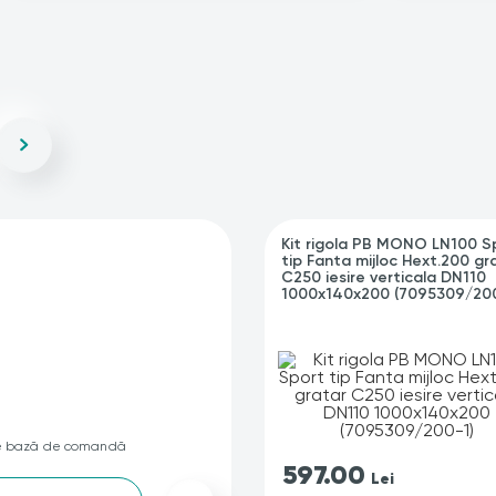
Kit rigola PB MONO LN100 S
tip Fanta mijloc Hext.200 gr
C250 iesire verticala DN110
1000x140x200 (7095309/200
e bază de comandă
597.00
Lei