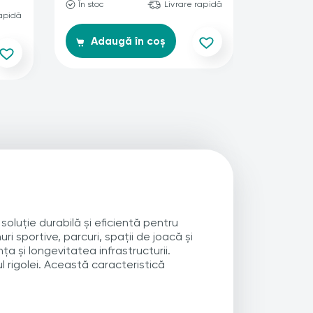
În stoc
Livrare rapidă
Produs i
rapidă
Co
Adaugă în coș
oluție durabilă și eficientă pentru
 sportive, parcuri, spații de joacă și
a și longevitatea infrastructurii.
 rigolei. Această caracteristică