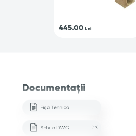
445.00
Lei
Documentații
Fișă Tehnică
Schita DWG
[EN]