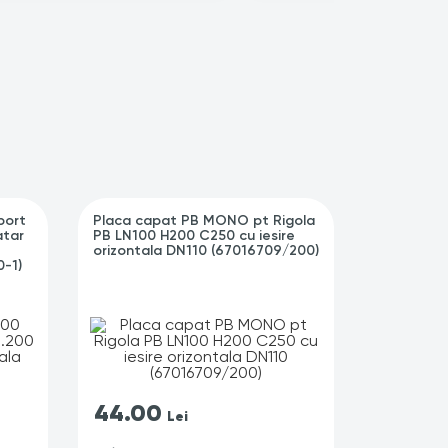
port
Placa capat PB MONO pt Rigola
Kit camin
atar
PB LN100 H200 C250 cu iesire
muchii OZ
orizontala DN110 (67016709/200)
500x160x6
-1)
44.00
921.
Lei