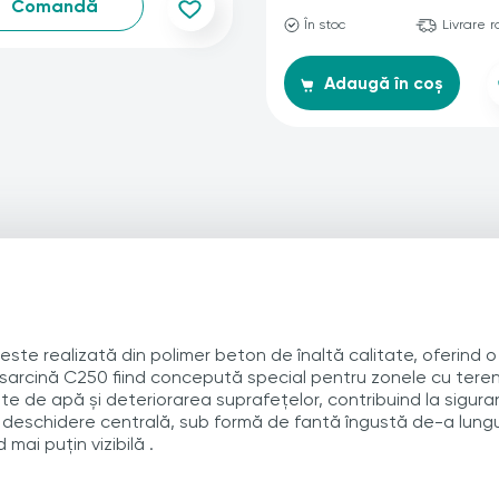
Comandă
În stoc
Livrare 
Adaugă în coș
e realizată din polimer beton de înaltă calitate, oferind o s
sarcină C250 fiind concepută special pentru zonele cu terenuri
te de apă și deteriorarea suprafețelor, contribuind la siguranț
 deschidere centrală, sub formă de fantă îngustă de-a lungul
mai puțin vizibilă .