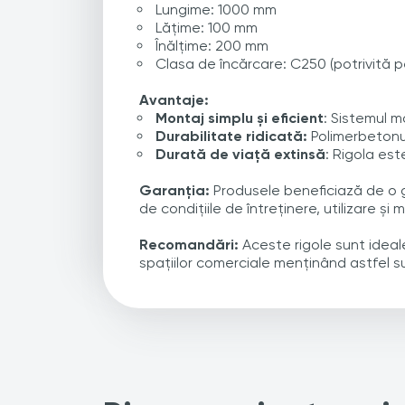
Lungime: 1000 mm
Lățime: 100 mm
Înălțime: 200 mm
Clasa de încărcare: C250 (potrivită p
Avantaje:
Montaj simplu și eficient
: Sistemul m
Durabilitate ridicată:
Polimerbetonul
Durată de viață extinsă
: Rigola es
Garanția:
Produsele beneficiază de o ga
de condițiile de întreținere, utilizare și 
Recomandări:
Aceste rigole sunt ideale
spațiilor comerciale
menținând astfel su