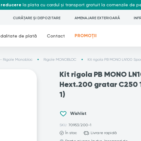
 reducere
la plata cu cardul și transport gratuit la comenzile de 
CURĂȚARE ȘI DEPOZITARE
AMENAJARE EXTERIOARĂ
INF
PROMOȚII
dalitate de plată
Contact
 Rigole Monobloc
Rigole MONOBLOC
Kit rigola PB MONO LN100 Spo
Kit rigola PB MONO LN1
Hext.200 gratar C250
1)
Wishlist
SKU:
70953/200-1
În stoc
Livrare rapidă