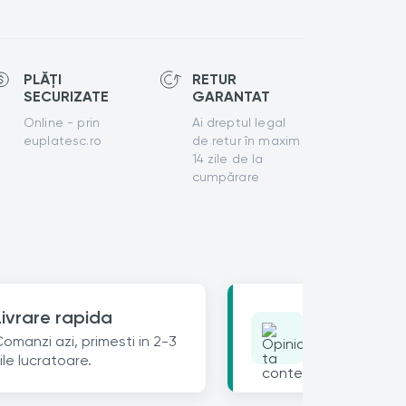
PLĂȚI
RETUR
SECURIZATE
GARANTAT
Online - prin
Ai dreptul legal
euplatesc.ro
de retur în maxim
14 zile de la
cumpărare
Opinia ta c
Livrare rapida
Lasa un review 
omanzi azi, primesti in 2-3
25% reducere 
ile lucratoare.
urmatoare.