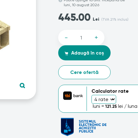
Poate ajunge la dvs. începand de
luni, 10 august 2026
445.00
Lei
(TVA 21% inclus)
-
+
Adaugă în coș
Cere ofertă
Calculator rate
luni =
lei / luna
121.25