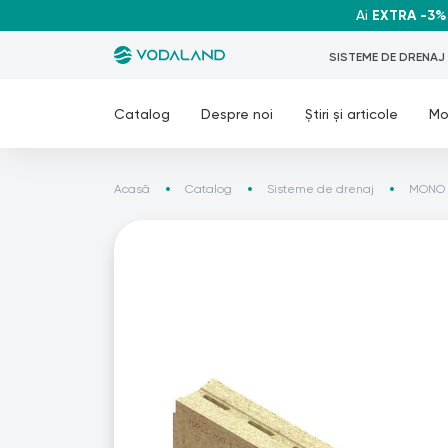
Ai
EXTRA -3%
SISTEME DE DRENAJ
Catalog
Despre noi
Știri și articole
Mo
Acasă
Catalog
Sisteme de drenaj
MONO -