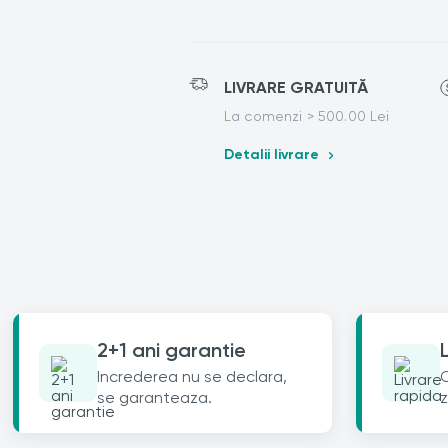
LIVRARE GRATUITĂ
La comenzi > 500.00 Lei
Detalii livrare
2+1 ani garantie
Increderea nu se declara,
C
se garanteaza.
z