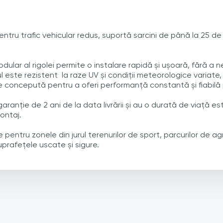
entru trafic vehicular redus, suportă sarcini de până la 25 de
odular al rigolei permite o instalare rapidă și ușoară, fără 
 este rezistent la raze UV și condiții meteorologice variate
te concepută pentru a oferi performanță constantă și fiabilă
ranție de 2 ani de la data livrării și au o durată de viață es
montaj.
 pentru zonele din jurul terenurilor de sport,
parcurilor de ag
prafețele uscate și sigure.