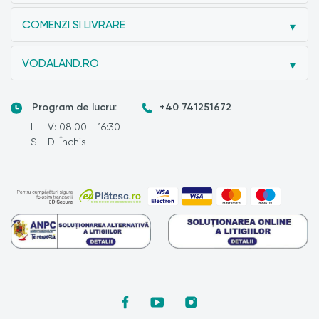
COMENZI SI LIVRARE
VODALAND.RO
Program de lucru:
+40 741251672
L – V: 08:00 - 16:30
S - D: Închis