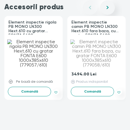
Accesorii produs
Element inspectie rigola
Element inspectie
PB MONO LN300
camin PB MONO LN300
Hext.610 cu gratar
Hext.610 fara baza, cu
FONTA E600
gratar FONTA E600
1000x385x610
1000x385x610
(779057/610)
(779058/610)
-
3494.00
Lei
Pe bază de comandă
Produs indisponibil
Comandă
Comandă