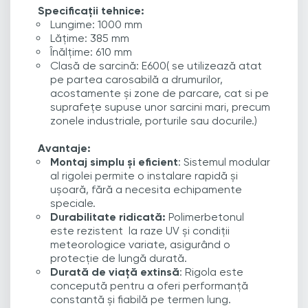
Specificații tehnice:
Lungime: 1000 mm
Lățime: 385 mm
Înălțime: 610 mm
Clasă de sarcină: E600(
se utilizează atat
pe partea carosabilă a drumurilor,
acostamente și zone de parcare, cat si pe
suprafețe supuse unor sarcini mari, precum
zonele industriale, porturile sau docurile.)
Avantaje:
Montaj simplu și eficient
: Sistemul modular
al rigolei permite o instalare rapidă și
ușoară, fără a necesita echipamente
speciale.
Durabilitate ridicată:
Polimerbetonul
este rezistent la raze UV și condiții
meteorologice variate, asigurând o
protecție de lungă durată.
Durată de viață extinsă
: Rigola este
concepută pentru a oferi performanță
constantă și fiabilă pe termen lung.