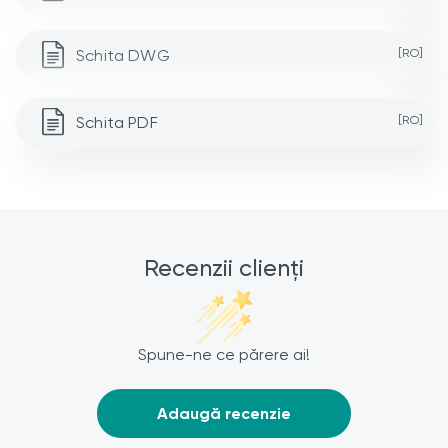
Schita DWG
[RO]
Schita PDF
[RO]
Recenzii clienți
Spune-ne ce părere ai!
Adaugă recenzie