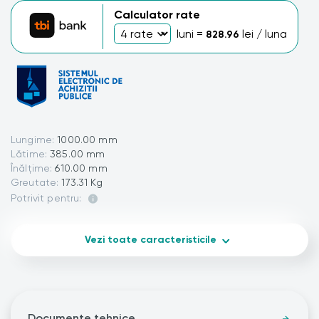
Calculator rate
luni =
lei / luna
828.96
Lungime:
1000.00 mm
Lătime:
385.00 mm
Înălțime:
610.00 mm
Greutate:
173.31 Kg
Potrivit pentru:
Vezi toate caracteristicile
Documente tehnice