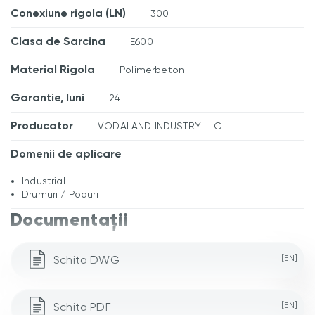
Conexiune rigola (LN)
300
Clasa de Sarcina
E600
Material Rigola
Polimerbeton
Garantie, luni
24
Producator
VODALAND INDUSTRY LLC
Domenii de aplicare
Industrial
Drumuri / Poduri
Documentații
Schita DWG
[EN]
Schita PDF
[EN]