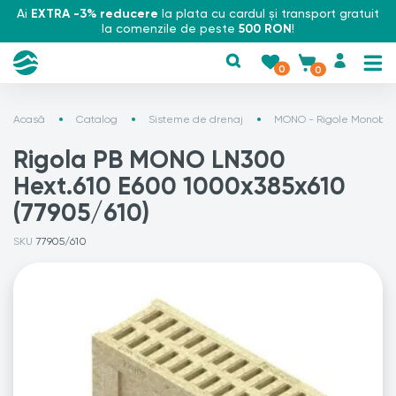
Ai
EXTRA -3% reducere
la plata cu cardul și transport gratuit
la comenzile de peste
500 RON
!
0
0
Acasă
Catalog
Sisteme de drenaj
MONO - Rigole Monoblo
Rigola PB MONO LN300
Hext.610 E600 1000x385x610
(77905/610)
SKU
77905/610