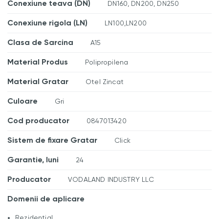
Conexiune teava (DN)
DN160, DN200, DN250
Conexiune rigola (LN)
LN100,LN200
Clasa de Sarcina
A15
Material Produs
Polipropilena
Material Gratar
Otel Zincat
Culoare
Gri
Cod producator
0847013420
Sistem de fixare Gratar
Click
Garantie, luni
24
Producator
VODALAND INDUSTRY LLC
Domenii de aplicare
Rezidential