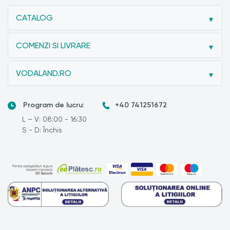
CATALOG
COMENZI SI LIVRARE
VODALAND.RO
Program de lucru:
+40 741251672
L – V: 08:00 - 16:30
S - D: Închis