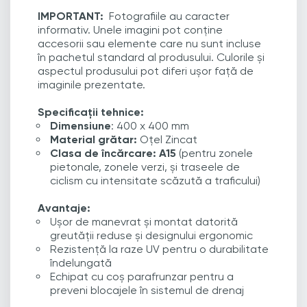
IMPORTANT:
Fotografiile au caracter
informativ. Unele imagini pot conține
accesorii sau elemente care nu sunt incluse
în pachetul standard al produsului. Culorile și
aspectul produsului pot diferi ușor față de
imaginile prezentate.
Specificații tehnice:
Dimensiune
: 400 x 400 mm
Material grătar:
Oțel Zincat
Clasa de încărcare: A15
(pentru zonele
pietonale, zonele verzi, și traseele de
ciclism cu intensitate scăzută a traficului)
Avantaje:
Ușor de manevrat și montat datorită
greutății reduse și designului ergonomic
Rezistență la raze UV pentru o durabilitate
îndelungată
Echipat cu coș parafrunzar pentru a
preveni blocajele în sistemul de drenaj