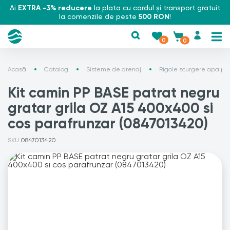
Ai
EXTRA -3% reducere
la plata cu cardul și transport gratuit
la comenzile de peste
500 RON
!
0
0
Acasă
Catalog
Sisteme de drenaj
Rigole scurgere apa plu
Kit camin PP BASE patrat negru
gratar grila OZ A15 400x400 si
cos parafrunzar (0847013420)
SKU
0847013420