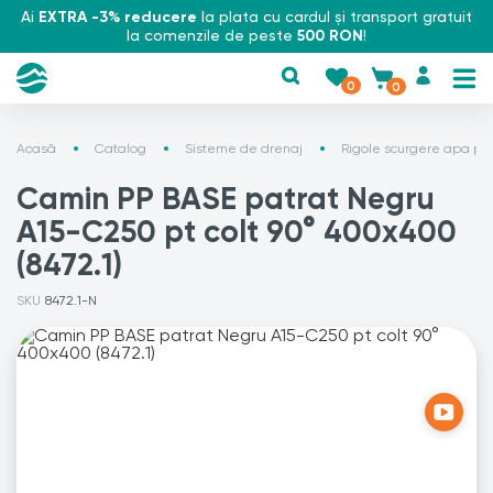
Ai
EXTRA -3% reducere
la plata cu cardul și transport gratuit
la comenzile de peste
500 RON
!
0
0
Acasă
Catalog
Sisteme de drenaj
Rigole scurgere apa plu
Camin PP BASE patrat Negru
A15-C250 pt colt 90° 400x400
(8472.1)
SKU
8472.1-N