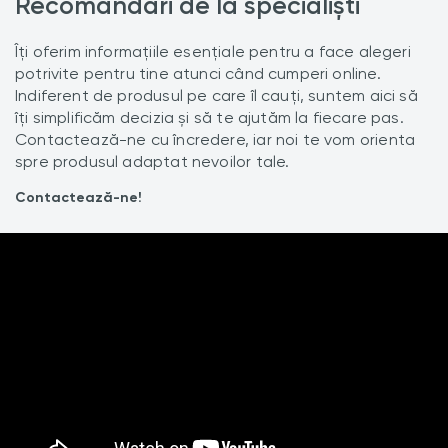
Recomandări de la specialiști
Îți oferim informațiile esențiale pentru a face alegeri
potrivite pentru tine atunci când cumperi online.
Indiferent de produsul pe care îl cauți, suntem aici să
îți simplificăm decizia și să te ajutăm la fiecare pas.
Contactează-ne cu încredere, iar noi te vom orienta
spre produsul adaptat nevoilor tale.
Contactează-ne!