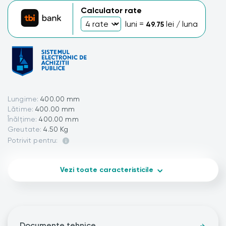
Calculator rate
luni =
lei / luna
49.75
Lungime:
400.00 mm
Lătime:
400.00 mm
Înălțime:
400.00 mm
Greutate:
4.50 Kg
Potrivit pentru:
Vezi toate caracteristicile
Documente tehnice