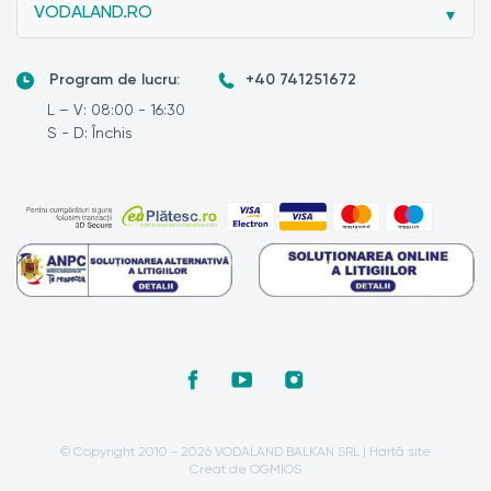
VODALAND.RO
Program de lucru:
+40 741251672
L – V: 08:00 - 16:30
S - D: Închis
© Copyright 2010 - 2026 VODALAND BALKAN SRL |
Hartă site
Creat de OGMIOS