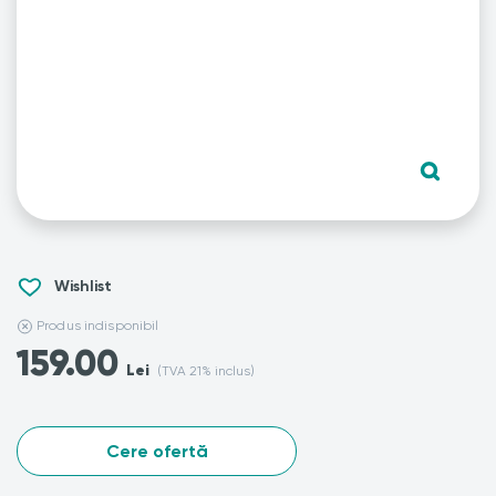
Wishlist
Produs indisponibil
159.00
Lei
(TVA 21% inclus)
Cere ofertă