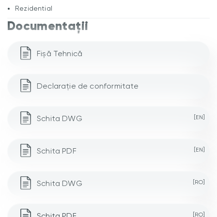
Rezidential
Documentații
Fișă Tehnică
Declarație de conformitate
Schita DWG
[EN]
Schita PDF
[EN]
Schita DWG
[RO]
Schita PDF
[RO]