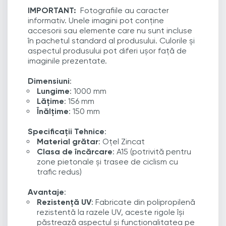
IMPORTANT:
Fotografiile au caracter
informativ. Unele imagini pot conține
accesorii sau elemente care nu sunt incluse
în pachetul standard al produsului. Culorile și
aspectul produsului pot diferi ușor față de
imaginile prezentate.
Dimensiuni
:
Lungime
: 1000 mm
Lățime
: 156 mm
Înălțime
: 150 mm
Specificații Tehnice
:
Material grătar
: Oțel Zincat
Clasa de încărcare
: A15 (potrivită pentru
zone pietonale și trasee de ciclism cu
trafic redus)
Avantaje
:
Rezistență UV
: Fabricate din polipropilenă
rezistentă la razele UV, aceste rigole își
păstrează aspectul și funcționalitatea pe