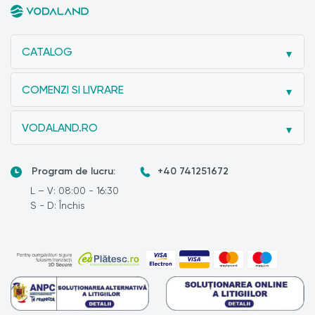
CATALOG
COMENZI SI LIVRARE
VODALAND.RO
Program de lucru:
+40 741251672
L – V: 08:00 - 16:30
S - D: Închis