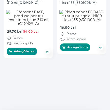
310 ml (G12M29-C)
Hext.155 (6301008-M)
16.00
Lei
29.70
Lei
54.00 Lei
În stoc
În stoc
Livrare rapidă
Livrare rapidă
Adaugă în coș
Adaugă în coș