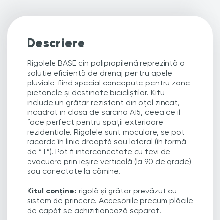
Descriere
Rigolele BASE din polipropilenă reprezintă o
soluție eficientă de drenaj pentru apele
pluviale, fiind special concepute pentru zone
pietonale și destinate bicicliștilor. Kitul
include un grătar rezistent din oțel zincat,
încadrat în clasa de sarcină A15, ceea ce îl
face perfect pentru spații exterioare
rezidențiale. Rigolele sunt modulare, se pot
racorda în linie dreaptă sau lateral (în formă
de “T”). Pot fi interconectate cu țevi de
evacuare prin ieșire verticală (la 90 de grade)
sau conectate la cămine.
Kitul conține:
rigolă și grătar prevăzut cu
sistem de prindere. Accesoriile precum plăcile
de capăt se achiziționează separat.