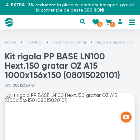
Ai
EXTRA -3% reducere
la plata cu cardul și transport gratuit
la comenzile de peste
500 RON
!
0
0
Acasă
Catalog
Sisteme de drenaj
Rigole scurgere apa plu
Kit rigola PP BASE LN100
Hext.150 gratar OZ A15
1000x156x150 (08015020101)
SKU
08015020101