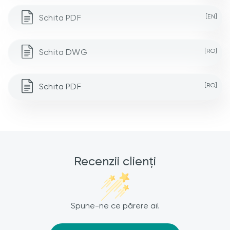
Schita PDF
[EN]
Schita DWG
[RO]
Schita PDF
[RO]
Recenzii clienți
Spune-ne ce părere ai!