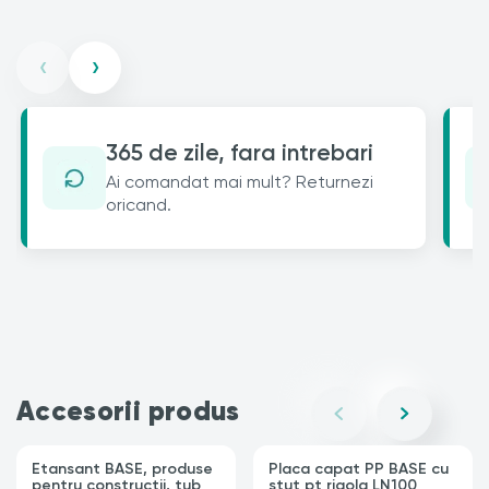
‹
›
365 de zile, fara intrebari
Ai comandat mai mult? Returnezi
oricand.
Accesorii produs
Etansant BASE, produse
Placa capat PP BASE cu
pentru constructii, tub
stut pt rigola LN100