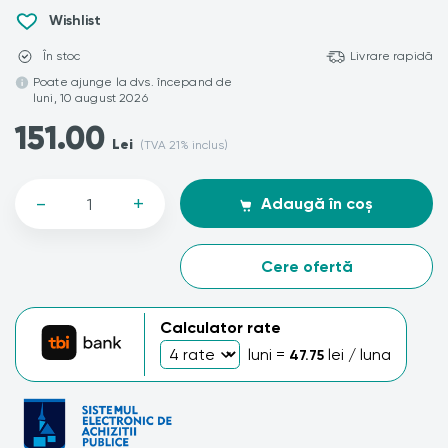
Wishlist
În stoc
Livrare rapidă
Poate ajunge la dvs. începand de
luni, 10 august 2026
151.00
Lei
(TVA 21% inclus)
-
+
Adaugă în coș
Cere ofertă
Calculator rate
luni =
lei / luna
47.75