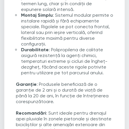
termen lung, chiar și în condiții de
expunere solară intensă.
Montaj Simplu
: Sistemul modular permite o
instalare rapidă și fără echipamente
speciale. Rigolele se pot conecta frontal,
lateral sau prin ieșire verticală, oferind
flexibilitate maximă pentru diverse
configurații.
Durabilitate
: Polipropilena de calitate
asigură rezistență la agenți chimici,
temperaturi extreme și cicluri de îngheț-
dezgheț, făcând aceste rigole potrivite
pentru utilizare pe tot parcursul anului.
Garanție
: Produsele beneficiază de o
garanție de 2 ani și o durată de viață de
până la 20 de ani, în funcție de întreținerea
corespunzătoare.
Recomandări
: Sunt ideale pentru drenajul
apei pluviale în zonele pietonale și destinate
bicicliștilor și alte amenajări exterioare din