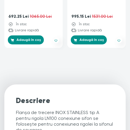
692.25
Lei
995.15
Lei
1065.00 Lei
1531.00 Lei
În stoc
În stoc
Livrare rapidă
Livrare rapidă
Adaugă în coș
Adaugă în coș
Descriere
Flanșa de trecere INOX STAINLESS tip A
pentru rigola LN100 conexiune sifon se
folosește pentru conexiunea rigolei la sifonul
de scurgere.