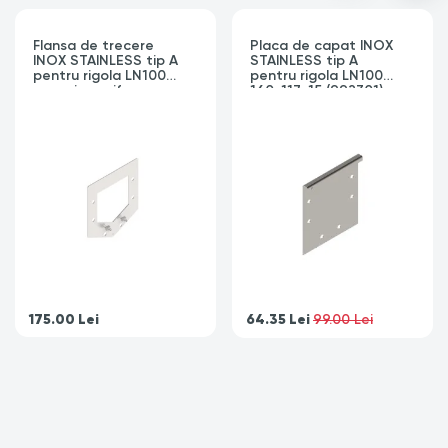
Flansa de trecere
Placa de capat INOX
INOX STAINLESS tip A
STAINLESS tip A
pentru rigola LN100
pentru rigola LN100
conexiune sifon
160x117x15 (992301)
160x177 (992307)
175.00
Lei
64.35
Lei
99.00 Lei