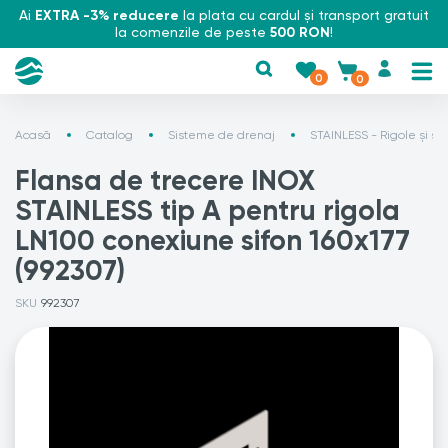
Ai
EXTRA -3% reducere
la plata cu cardul și transport gratuit
la comenzile de peste
500 RON
!
0
0
Acasă
Catalog
Sisteme de drenaj
STAINLESS - Rigole și si
Flansa de trecere INOX
STAINLESS tip A pentru rigola
LN100 conexiune sifon 160x177
(992307)
SKU
992307