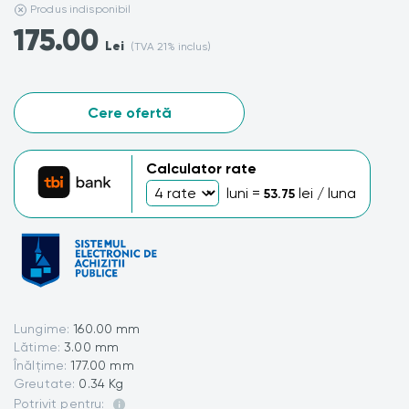
Produs indisponibil
175.00
Lei
(TVA 21% inclus)
Cere ofertă
Calculator rate
luni =
lei / luna
53.75
Lungime:
160.00 mm
Lătime:
3.00 mm
Înălțime:
177.00 mm
Greutate:
0.34 Kg
Potrivit pentru: