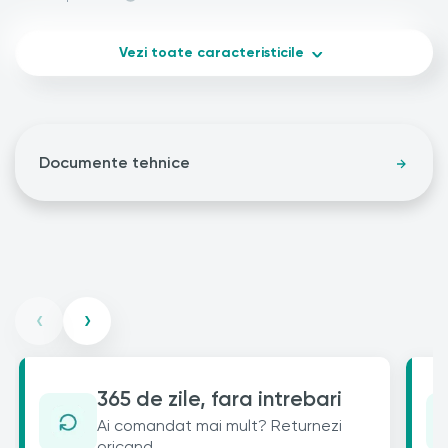
Vezi toate caracteristicile
Documente tehnice
‹
›
365 de zile, fara intrebari
Ai comandat mai mult? Returnezi
oricand.