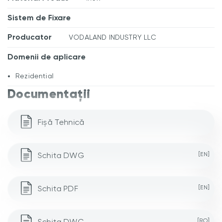
Sistem de Fixare
Producator
VODALAND INDUSTRY LLC
Domenii de aplicare
Rezidential
Documentații
Fișă Tehnică
Schita DWG
[EN]
Schita PDF
[EN]
Schita DWG
[RO]