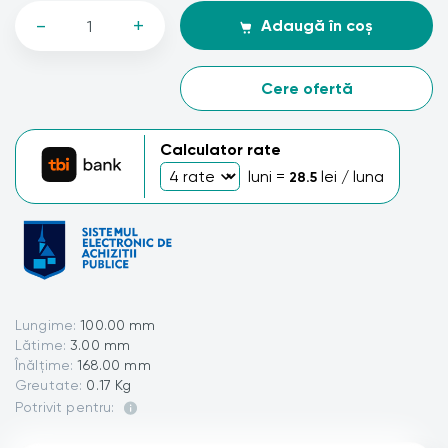
-
+
Adaugă în coș
Cere ofertă
Calculator rate
luni =
lei / luna
28.5
Lungime:
100.00 mm
Lătime:
3.00 mm
Înălțime:
168.00 mm
Greutate:
0.17 Kg
Potrivit pentru: