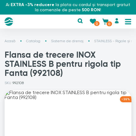
Ai
EXTRA -3% reducere
la plata cu cardul și transport gratuit
la comenzile de peste
500 RON
!
0
0
Acasă
Catalog
Sisteme de drenaj
STAINLESS - Rigole și si
Flansa de trecere INOX
STAINLESS B pentru rigola tip
Fanta (992108)
SKU
992108
-35%