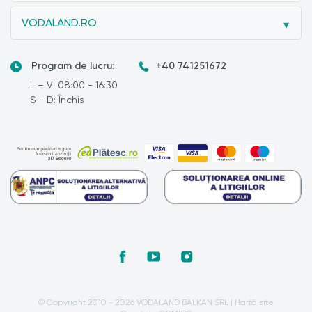
VODALAND.RO
Program de lucru:
+40 741251672
L – V: 08:00 - 16:30
S - D: Închis
© Copyright 2010 - 2026 VODALAND BALKAN SRL |
Hartă site