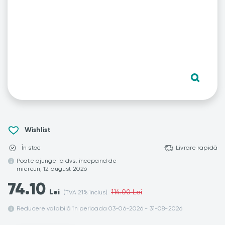
Wishlist
În stoc
Livrare rapidă
Poate ajunge la dvs. începand de
miercuri, 12 august 2026
74.10
Lei
114.00 Lei
(TVA 21% inclus)
Reducere valabilă în perioada 03-06-2026 - 31-08-2026