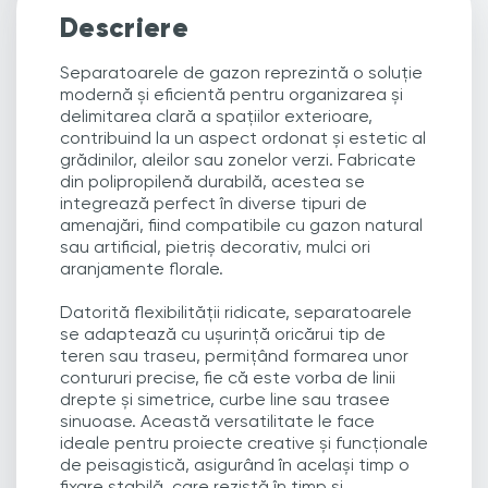
Descriere
Separatoarele de gazon reprezintă o soluție
modernă și eficientă pentru organizarea și
delimitarea clară a spațiilor exterioare,
contribuind la un aspect ordonat și estetic al
grădinilor, aleilor sau zonelor verzi. Fabricate
din polipropilenă durabilă, acestea se
integrează perfect în diverse tipuri de
amenajări, fiind compatibile cu gazon natural
sau artificial, pietriș decorativ, mulci ori
aranjamente florale.
Datorită flexibilității ridicate, separatoarele
se adaptează cu ușurință oricărui tip de
teren sau traseu, permițând formarea unor
contururi precise, fie că este vorba de linii
drepte și simetrice, curbe line sau trasee
sinuoase. Această versatilitate le face
ideale pentru proiecte creative și funcționale
de peisagistică, asigurând în același timp o
fixare stabilă, care rezistă în timp și