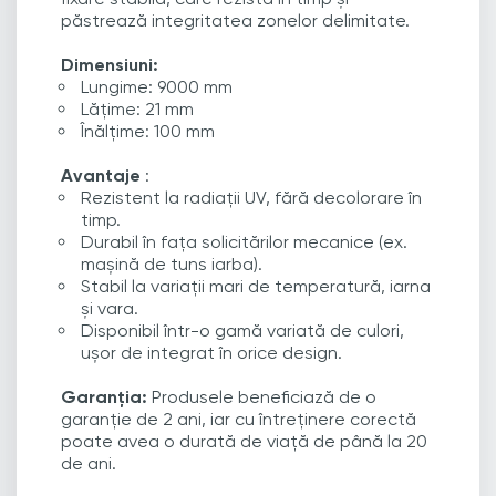
păstrează integritatea zonelor delimitate.
Dimensiuni:
Lungime: 9000 mm
Lățime: 21 mm
Înălțime: 100 mm
Avantaje
:
Rezistent la radiații UV, fără decolorare în
timp.
Durabil în fața solicitărilor mecanice (ex.
mașină de tuns iarba).
Stabil la variații mari de temperatură, iarna
și vara.
Disponibil într-o gamă variată de culori,
ușor de integrat în orice design.
Garanția:
Produsele beneficiază de o
garanție de 2 ani, iar cu întreținere corectă
poate avea o durată de viață de până la 20
de ani.