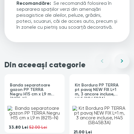
Recomandăre:
Se recomandă folosirea în
separarea spațiilor verzi din amenajări
peisagistice ale aleilor, peluze, grădini,
poteci, scuaruri, căi de acces auto, precum și
în zonele cu pietriș sau scoarță decorativă.
Din aceeași categorie
Banda separatoare
Kit Bordura PP TERRA
gazon PP TERRA
pt pavaj NEW FIX L=1
Negru H15 cm x L9 m
m, 3 ancore incluse,
(8215-N)
H45 (SB45B3A)
33.80
Lei
52.00 Lei
21.00
Lei