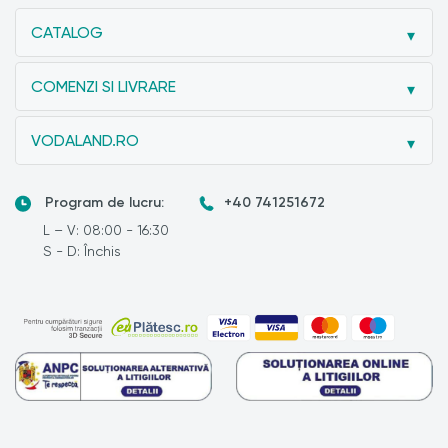
CATALOG
COMENZI SI LIVRARE
VODALAND.RO
Program de lucru:
+40 741251672
L – V: 08:00 - 16:30
S - D: Închis