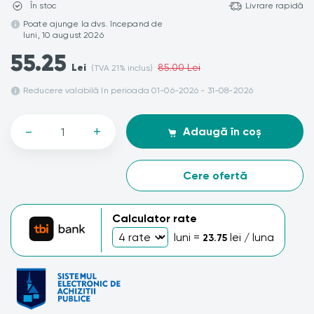
În stoc
Livrare rapidă
Poate ajunge la dvs. începand de
luni, 10 august 2026
55.25
Lei
85.00 Lei
(TVA 21% inclus)
Reducere valabilă în perioada 01-06-2026 - 31-08-2026
-
+
Adaugă în coș
Cere ofertă
Calculator rate
luni =
lei / luna
23.75