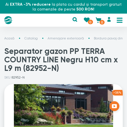
Ai
EXTRA -3% reducere
la plata cu cardul și transport gratuit
la comenzile de peste
500 RON
!
0
0
Acasă
Catalog
Amenajare exterioară
Bordura pavaj din p
Separator gazon PP TERRA
COUNTRY LINE Negru H10 cm x
L9 m (82952-N)
SKU
82952-N
-35%