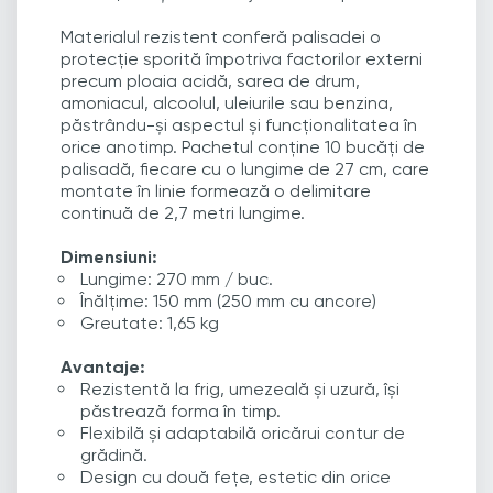
Materialul rezistent conferă palisadei o
protecție sporită împotriva factorilor externi
precum ploaia acidă, sarea de drum,
amoniacul, alcoolul, uleiurile sau benzina,
păstrându-și aspectul și funcționalitatea în
orice anotimp. Pachetul conține 10 bucăți de
palisadă, fiecare cu o lungime de 27 cm, care
montate în linie formează o delimitare
continuă de 2,7 metri lungime.
Dimensiuni:
Lungime: 270 mm / buc.
Înălțime: 150 mm (250 mm cu ancore)
Greutate: 1,65 kg
Avantaje:
Rezistentă la frig, umezeală și uzură, își
păstrează forma în timp.
Flexibilă și adaptabilă oricărui contur de
grădină.
Design cu două fețe, estetic din orice