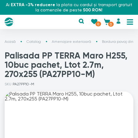
Ai
EXTRA -3% reducere
la plata cu cardul și transport gratuit
la comenzile de peste
500 RON
!
0
0
Acasă
Catalog
Amenajare exterioară
Bordura pavaj din p
Palisada PP TERRA Maro H255,
10buc pachet, Ltot 2.7m,
270x255 (PA27PP10-M)
SKU
PA27PP10-M