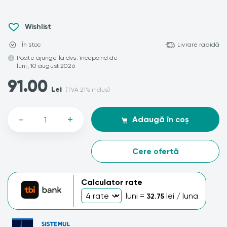
Wishlist
În stoc
Livrare rapidă
Poate ajunge la dvs. începand de
luni, 10 august 2026
91.00
Lei
(TVA 21% inclus)
-
+
Adaugă în coș
Cere ofertă
Calculator rate
luni =
lei / luna
32.75