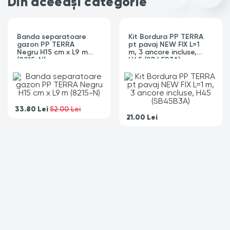
Din aceeași categorie
Banda separatoare
Kit Bordura PP TERRA
gazon PP TERRA
pt pavaj NEW FIX L=1
Negru H15 cm x L9 m
m, 3 ancore incluse,
(8215-N)
H45 (SB45B3A)
33.80
Lei
52.00 Lei
21.00
Lei