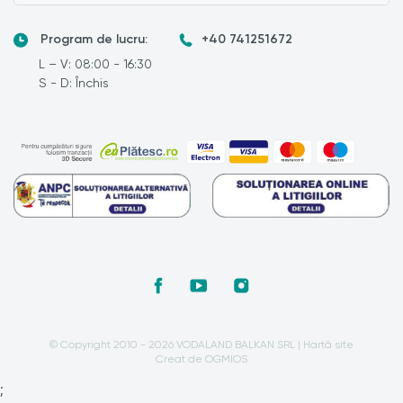
Program de lucru:
+40 741251672
L – V: 08:00 - 16:30
S - D: Închis
© Copyright 2010 - 2026 VODALAND BALKAN SRL |
Hartă site
Creat de OGMIOS
;