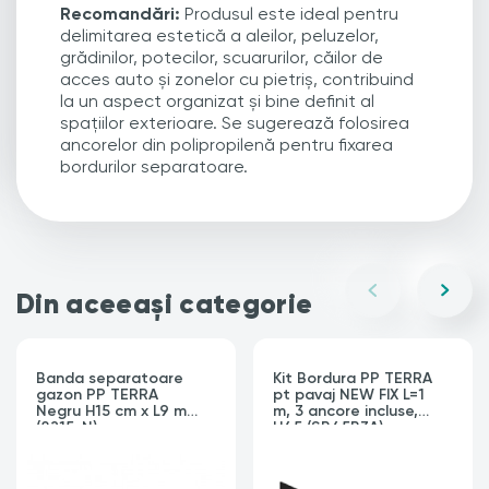
Recomandări:
Produsul este ideal pentru
delimitarea estetică a aleilor, peluzelor,
grădinilor, potecilor, scuarurilor, căilor de
acces auto și zonelor cu pietriș, contribuind
la un aspect organizat și bine definit al
spațiilor exterioare. Se sugerează folosirea
ancorelor din polipropilenă pentru fixarea
bordurilor separatoare.
Din aceeași categorie
Banda separatoare
Kit Bordura PP TERRA
gazon PP TERRA
pt pavaj NEW FIX L=1
Negru H15 cm x L9 m
m, 3 ancore incluse,
(8215-N)
H45 (SB45B3A)