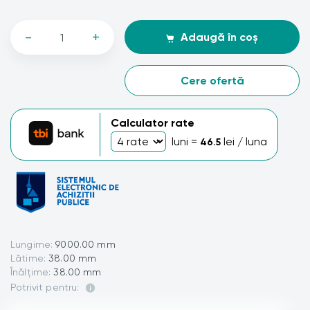
-
+
Adaugă în coș
Cere ofertă
Calculator rate
luni =
lei / luna
46.5
Lungime:
9000.00 mm
Lătime:
38.00 mm
Înălțime:
38.00 mm
Potrivit pentru: