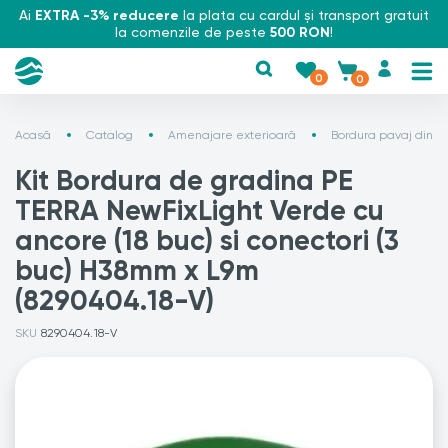
Ai
EXTRA -3% reducere
la plata cu cardul și transport gratuit
la comenzile de peste
500 RON
!
0
0
Acasă
Catalog
Amenajare exterioară
Bordura pavaj din p
Kit Bordura de gradina PE
TERRA NewFixLight Verde cu
ancore (18 buc) si conectori (3
buc) H38mm x L9m
(8290404.18-V)
SKU
8290404.18-V