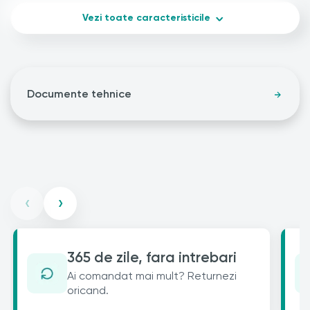
Vezi toate caracteristicile
Documente tehnice
‹
›
365 de zile, fara intrebari
Ai comandat mai mult? Returnezi
oricand.