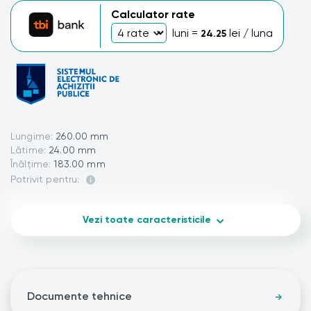
Calculator rate
luni =
lei / luna
24.25
Lungime:
260.00 mm
Lătime:
24.00 mm
Înălțime:
183.00 mm
Potrivit pentru:
Vezi toate caracteristicile
Documente tehnice