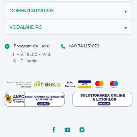
COMENZI SI LIVRARE
VODALAND.RO
Program de lucru:
+40 741251672
L – V: 08:00 - 16:30
S - D: Închis