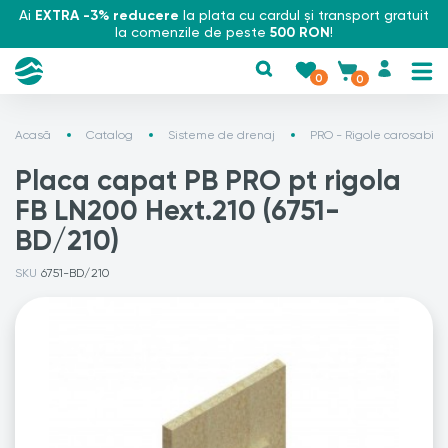
Ai
EXTRA -3% reducere
la plata cu cardul și transport gratuit
la comenzile de peste
500 RON
!
0
0
Acasă
Catalog
Sisteme de drenaj
PRO - Rigole carosabile
Placa capat PB PRO pt rigola
FB LN200 Hext.210 (6751-
BD/210)
SKU
6751-BD/210