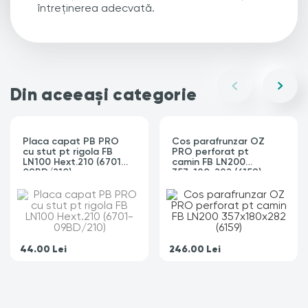
întreținerea adecvată.
Din aceeași categorie
Placa capat PB PRO
Cos parafrunzar OZ
cu stut pt rigola FB
PRO perforat pt
LN100 Hext.210 (6701-
camin FB LN200
09BD/210)
357x180x282 (6159)
44.00
Lei
246.00
Lei