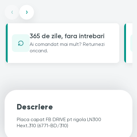
‹
›
365 de zile, fara intrebari
Ai comandat mai mult? Returnezi
oricand.
Descriere
Placa capat FB DRIVE pt rigola LN300
Hext.310 (6771-BD/310)