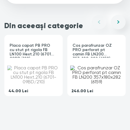
Din aceeași categorie
Placa capat PB PRO
Cos parafrunzar OZ
cu stut pt rigola FB
PRO perforat pt
LN100 Hext.210 (6701-
camin FB LN200
09BD/210)
357x180x282 (6159)
44.00
Lei
246.00
Lei