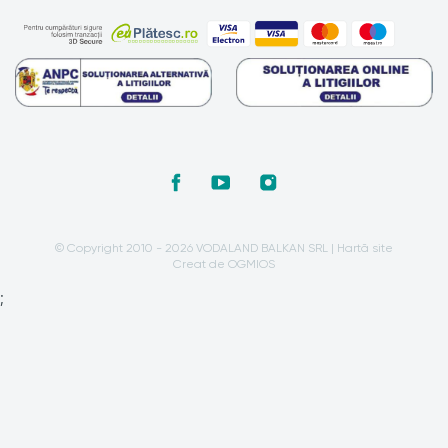
© Copyright 2010 - 2026 VODALAND BALKAN SRL |
Hartă site
Creat de OGMIOS
;