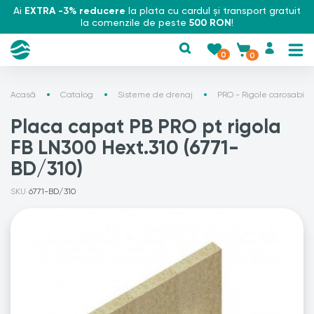
Ai
EXTRA -3% reducere
la plata cu cardul și transport gratuit
la comenzile de peste
500 RON
!
0
0
Acasă
Catalog
Sisteme de drenaj
PRO - Rigole carosabile
Placa capat PB PRO pt rigola
FB LN300 Hext.310 (6771-
BD/310)
SKU
6771-BD/310