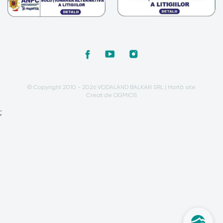
© Copyright 2010 - 2026 VODALAND BALKAN SRL |
Hartă site
Creat de OGMIOS
;