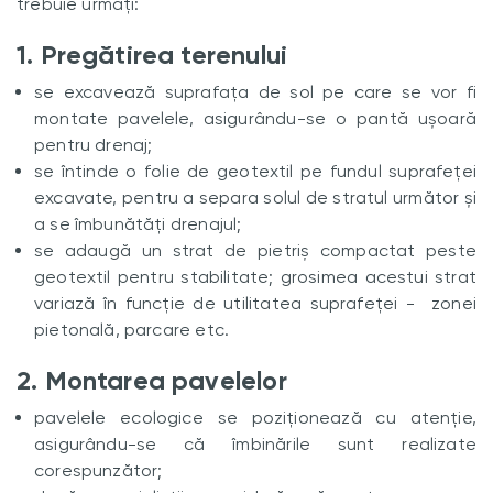
trebuie urmați:
1. Pregătirea terenului
se excavează suprafața de sol pe care se vor fi
montate pavelele, asigurându-se o pantă ușoară
pentru drenaj;
se întinde o folie de geotextil pe fundul suprafeței
excavate, pentru a separa solul de stratul următor și
a se îmbunătăți drenajul;
se adaugă un strat de pietriș compactat peste
geotextil pentru stabilitate; grosimea acestui strat
variază în funcție de utilitatea suprafeței - zonei
pietonală, parcare etc.
2. Montarea pavelelor
pavelele ecologice se poziționează cu atenție,
asigurându-se că îmbinările sunt realizate
corespunzător;