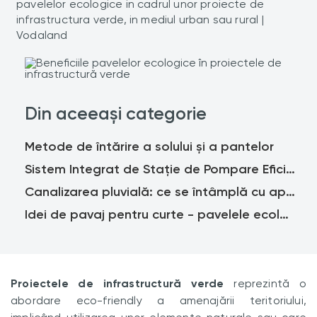
pavelelor ecologice in cadrul unor proiecte de
infrastructura verde, in mediul urban sau rural |
Vodaland
Din aceeași categorie
Metode de întărire a solului și a pantelor
Sistem Integrat de Stație de Pompare Eficient Energetic - Lansare la EXPO 2020 DUBAI
Canalizarea pluvială: ce se întâmplă cu apa de ploaie și cum se poate colecta?
Idei de pavaj pentru curte - pavelele ecologice
Proiectele de infrastructură verde
reprezintă o
abordare eco-friendly a amenajării teritoriului,