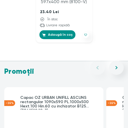
23.40
Lei
În stoc
Livrare rapidă
Adaugă în coș
Promoții
Capac OZ URBAN UNIFILL ASCUNS
Ca
rectangular 1090x590 PL.1000x500
re
-35%
-35%
Hext.100 Hin.60 cu inchizator B125
Hex
(3041510.10-3)
(30