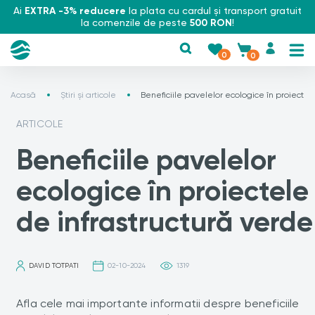
Ai
EXTRA -3% reducere
la plata cu cardul și transport gratuit
la comenzile de peste
500 RON
!
0
0
Acasă
Știri și articole
Beneficiile pavelelor ecologice în proiectel
ARTICOLE
Beneficiile pavelelor
ecologice în proiectele
de infrastructură verde
DAVID TOTPATI
02-10-2024
1319
Afla cele mai importante informatii despre beneficiile