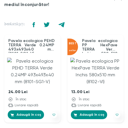
mediul înconjurător!
ÎMPĂRTĂȘIȚI:
Pavela ecologica PEHD
Pavela ecologica
BEST
TERRA Verde 0.24MP
PP HexPave
493x493x40 mm
TERRA Verde
seller
(8101-SG1-V)
Inchis 580x510
mm (8102-VI)
24.00
Lei
13.00
Lei
În stoc
În stoc
Livrare rapidă
Livrare rapidă
Adaugă în coș
Adaugă în coș