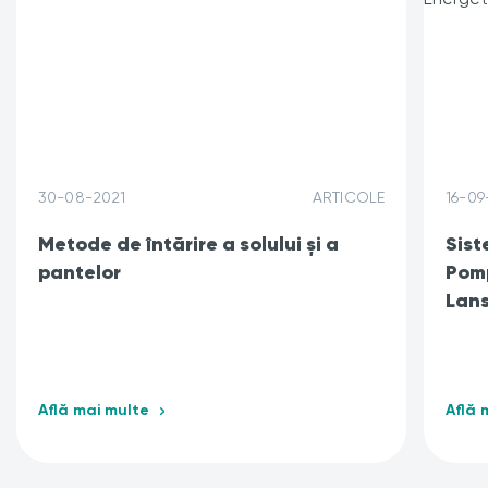
30-08-2021
ARTICOLE
16-09
Metode de întărire a solului și a
Sist
pantelor
Pomp
Lans
Află mai multe
Află 