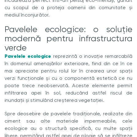
încadrează perfect într-un peisaj eco-friendly, gândit
cu scopul de a proteja oamenii din comunitate și
mediul înconjurător.
Pavelele ecologice: o soluție
modernă pentru infrastructura
verde
Pavelele ecologice
reprezintă o inovație remarcabilă
în domeniul amenajărilor exterioare, fiind din ce în ce
mai apreciate pentru rolul lor în crearea unor spații
verzi funcționale și cu o componentă estetică ce nu
poate trece neobservată. Aceste elemente permit
infiltrarea apei în sol, reducând astfel riscul de
inundații și stimulând creșterea vegetației.
Spre deosebire de pavelele tradiționale, realizate din
ciment sau alte materiale impermeabile, cele
ecologice au o structură specifică, cu multe spații
libere, permițând astfel apei de ploaie să se infiltreze