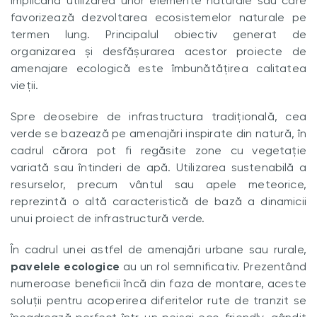
implicând utilizarea unor elemente naturale sau care
favorizează dezvoltarea ecosistemelor naturale pe
termen lung. Principalul obiectiv generat de
organizarea și desfășurarea acestor proiecte de
amenajare ecologică este îmbunătățirea calitatea
vieții.
Spre deosebire de infrastructura tradițională, cea
verde se bazează pe amenajări inspirate din natură, în
cadrul cărora pot fi regăsite zone cu vegetație
variată sau întinderi de apă. Utilizarea sustenabilă a
resurselor, precum vântul sau apele meteorice,
reprezintă o altă caracteristică de bază a dinamicii
unui proiect de infrastructură verde.
În cadrul unei astfel de amenajări urbane sau rurale,
pavelele ecologice
au un rol semnificativ. Prezentând
numeroase beneficii încă din faza de montare, aceste
soluții pentru acoperirea diferitelor rute de tranzit se