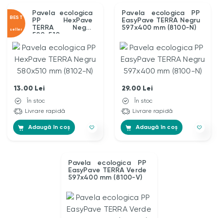
Pavela ecologica
Pavela ecologica PP
BEST
PP HexPave
EasyPave TERRA Negru
TERRA Negru
597x400 mm (8100-N)
seller
580x510 mm
(8102-N)
13.00
Lei
29.00
Lei
În stoc
În stoc
Livrare rapidă
Livrare rapidă
Adaugă în coș
Adaugă în coș
Pavela ecologica PP
EasyPave TERRA Verde
597x400 mm (8100-V)