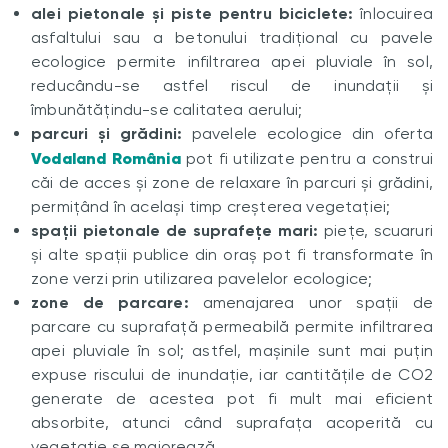
alei pietonale și piste pentru biciclete:
înlocuirea
asfaltului sau a betonului tradițional cu pavele
ecologice permite infiltrarea apei pluviale în sol,
reducându-se astfel riscul de inundații și
îmbunătățindu-se calitatea aerului;
parcuri și grădini:
pavelele ecologice din oferta
Vodaland România
pot fi utilizate pentru a construi
căi de acces și zone de relaxare în parcuri și grădini,
permițând în același timp creșterea vegetației;
spații pietonale de suprafețe mari:
piețe, scuaruri
și alte spații publice din oraș pot fi transformate în
zone verzi prin utilizarea pavelelor ecologice;
zone de parcare:
amenajarea unor spații de
parcare cu suprafață permeabilă permite infiltrarea
apei pluviale în sol; astfel, mașinile sunt mai puțin
expuse riscului de inundație, iar cantitățile de CO2
generate de acestea pot fi mult mai eficient
absorbite, atunci când suprafața acoperită cu
vegetație se majorează.