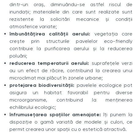
dintr-un oraș, diminuându-se astfel riscul de
inundații; materialele din care sunt realizate sunt
rezistente la solicitări mecanice și condiții
atmosferice variate;
îmbunătățirea calității aerului:
vegetația care
crește prin structurile pavelelor eco-friendly
contribuie la purificarea aerului și la reducerea
poluării;
reducerea temperaturii aerului:
suprafețele verzi
au un efect de răcire, contribuind la crearea unui
microclimat mai plăcut în zonele urbane;
protejarea biodiversității:
pavelele ecologice pot
asigura un habitat favorabil pentru diverse
microorganisme, contribuind la menținerea
echilibrului ecologic;
înfrumusețarea spațiilor amenajate:
îți punem la
dispoziție o gamă variată de modele și culori, ce
permit crearea unor spații cu o estetică atractivă.