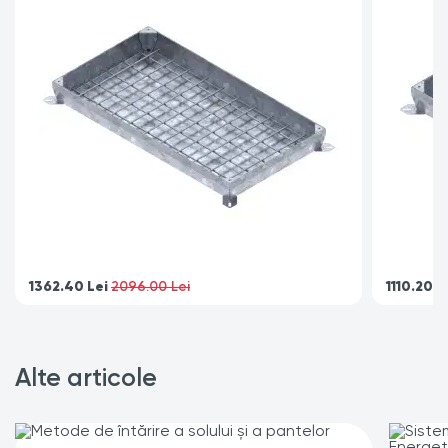
1362.40
Lei
1110.20
L
2096.00 Lei
Alte articole