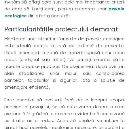
invităm să aflați care sunt cele mai importante criterii
de care să țineți cont, pentru alegerea unor
pavele
ecologice
din oferta noastră:
Particularitățile proiectului demarat
Montarea unei structuri formate din pavele ecologice
este ideală pentru o listă de extinsă de proiecte.
Dacă amenajați o zonă de tranzit supusă unui trafic
redus (pietonal sau rutier), vă puteți orienta către
aceste produse practice. De asemenea, dacă aveți în
plan stabilizarea unor maluri sau consolidarea
pantelor, talazurilor și digurilor, iată o soluție de
amenajare eficientă.
Este esențial să evaluați încă de la început scopul
principal al pavajului, fie că este vorba despre o alee
pietonală în grădină, o parcare rezidențială sau o zonă
cu trafic auto redus. Această analiză va influența
direct tipul pavelelor ecologice necesare, asigurând o