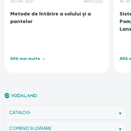
30-08-2021
ARTICOLE
16-09
Metode de întărire a solului și a
Sist
pantelor
Pomp
Lans
Află mai multe
Află 
CATALOG
COMENZI SI LIVRARE