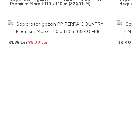
Premium Maro H110 x L10 m (82401-M)
Negru H
61.75
Lei
36.40
Le
95.00 Lei