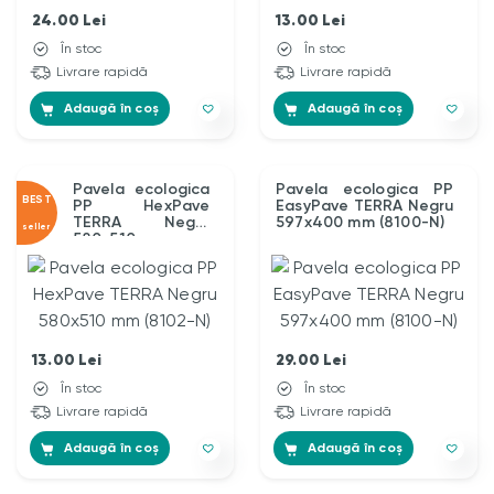
24.00
Lei
13.00
Lei
În stoc
În stoc
Livrare rapidă
Livrare rapidă
Adaugă în coș
Adaugă în coș
Pavela ecologica
Pavela ecologica PP
BEST
PP HexPave
EasyPave TERRA Negru
TERRA Negru
597x400 mm (8100-N)
seller
580x510 mm
(8102-N)
13.00
Lei
29.00
Lei
În stoc
În stoc
Livrare rapidă
Livrare rapidă
Adaugă în coș
Adaugă în coș