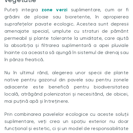
Puteți integra
zone verzi
suplimentare, cum ar fi
grădini de ploaie sau bioretente, în apropierea
suprafețelor pavate ecologic. Acestea sunt depresii
amenajate special, umplute cu straturi de pământ
permeabil și plante tolerante la umiditate, care ajută
la absorbția și filtrarea suplimentară a apei pluviale
înainte ca aceasta să ajungă în sistemul de drenaj sau
în pânza freatică.
Nu în ultimul rând, alegerea unor specii de plante
native pentru gazonul din pavele sau pentru zonele
adiacente este benefică pentru biodiversitatea
locală, atrăgând polenizatori și necesitând, de obicei,
mai puțină apă și întreținere.
Prin combinarea pavelelor ecologice cu aceste soluții
suplimentare, veți crea un spațiu exterior nu doar
funcțional și estetic, ci și un model de responsabilitate