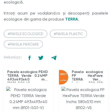
ecologică.
Intrați acum pe vodaland.ro și descoperiți pavelele
ecologice din gama de produse
TERRA
.
#PAVELE ECOLOGICE
#PAVELA PLASTIC
#PAVELA PARCARE
ÎMPĂRTĂȘIȚI:
Pavela ecologica PEHD
Pavela ecologica
BEST
TERRA Verde 0.24MP
PP HexPave
493x493x40 mm
TERRA Verde
seller
(8101-SG1-V)
Inchis 580x510
mm (8102-VI)