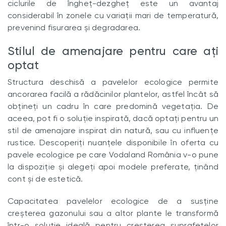
ciclurile de îngheț-dezgheț este un avantaj
considerabil în zonele cu variații mari de temperatură,
prevenind fisurarea și degradarea.
Stilul de amenajare pentru care ați
optat
Structura deschisă a pavelelor ecologice permite
ancorarea facilă a rădăcinilor plantelor, astfel încât să
obțineți un cadru în care predomină vegetația. De
aceea, pot fi o soluție inspirată, dacă optați pentru un
stil de amenajare inspirat din natură, sau cu influențe
rustice. Descoperiți nuanțele disponibile în oferta cu
pavele ecologice pe care Vodaland România v-o pune
la dispoziție și alegeți apoi modele preferate, ținând
cont și de estetică.
Capacitatea pavelelor ecologice de a susține
creșterea gazonului sau a altor plante le transformă
într-o soluție ideală pentru creșterea suprafețelor