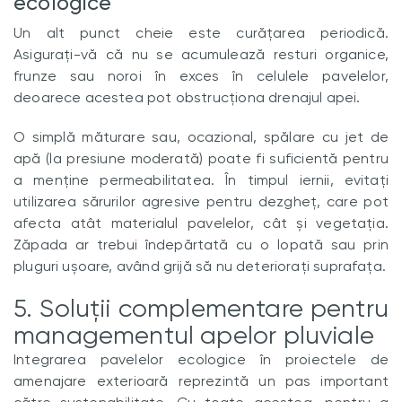
ecologice
Un alt punct cheie este curățarea periodică.
Asigurați-vă că nu se acumulează resturi organice,
frunze sau noroi în exces în celulele pavelelor,
deoarece acestea pot obstrucționa drenajul apei.
O simplă măturare sau, ocazional, spălare cu jet de
apă (la presiune moderată) poate fi suficientă pentru
a menține permeabilitatea. În timpul iernii, evitați
utilizarea sărurilor agresive pentru dezgheț, care pot
afecta atât materialul pavelelor, cât și vegetația.
Zăpada ar trebui îndepărtată cu o lopată sau prin
pluguri ușoare, având grijă să nu deteriorați suprafața.
5. Soluții complementare pentru
managementul apelor pluviale
Integrarea pavelelor ecologice în proiectele de
amenajare exterioară reprezintă un pas important