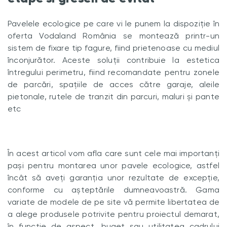
Pavelele ecologice pe care vi le punem la dispoziție în
oferta Vodaland România se montează printr-un
sistem de fixare tip fagure, fiind prietenoase cu mediul
înconjurător. Aceste soluții contribuie la estetica
întregului perimetru, fiind recomandate pentru zonele
de parcări, spațiile de acces către garaje, aleile
pietonale, rutele de tranzit din parcuri, maluri și pante
etc
În acest articol vom afla care sunt cele mai importanți
pași pentru montarea unor pavele ecologice, astfel
încât să aveți garanția unor rezultate de excepție,
conforme cu așteptările dumneavoastră. Gama
variate de modele de pe site vă permite libertatea de
a alege produsele potrivite pentru proiectul demarat,
în funcție de aspect, buget sau utilitatea cadrului