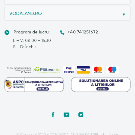
VODALAND.RO
Program de lucru:
+40 741251672
L – V: 08:00 - 16:30
S - D: Închis
© Copyright 2010 - 2026 VODALAND BALKAN SRL |
Hartă site