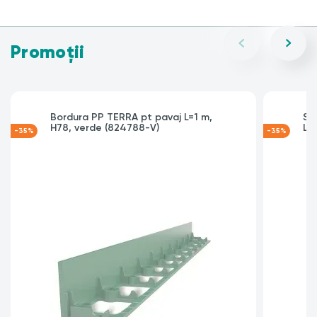
Promoții
Bordura PP TERRA pt pavaj L=1 m,
Se
H78, verde (824788-V)
LI
-35%
-35%