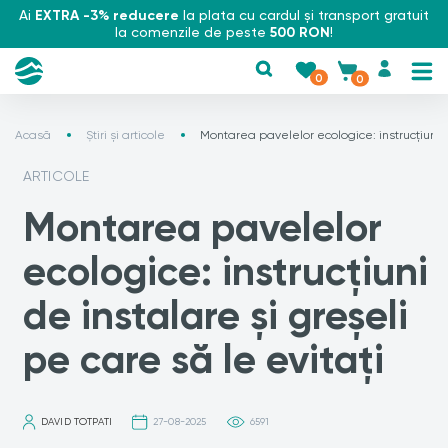
Ai
EXTRA -3% reducere
la plata cu cardul și transport gratuit
la comenzile de peste
500 RON
!
0
0
Acasă
Știri și articole
Montarea pavelelor ecologice: instrucțiuni d
ARTICOLE
Montarea pavelelor
ecologice: instrucțiuni
de instalare și greșeli
pe care să le evitați
DAVID TOTPATI
27-08-2025
6591