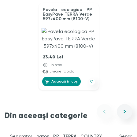
Pavela ecologica PP
EasyPave TERRA Verde
597x400 mm (8100-V)
23.40
Lei
În stoc
Livrare rapidă
Adaugă în coș
Din aceeași categorie
Separator gazon PP TERRA COUNTRY
Separat