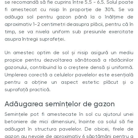
se recomandă să fie cuprins între 5.5 - 6.5. Solul poate
fi amestecat cu nisip în proporție de 30%. Se va
adăuga sol pentru gazon până la o înălțime de
aproximativ 1-2 centimetri deasupra plăcii, pentru că în
timp, se va nivela uniform sub presiunile exercitate
asupra întregii suprafeței.
Un amestec optim de sol și nisip asigură un mediu
propice pentru dezvoltarea sănătoasă a rădăcinilor
gazonului, contribuind la o creștere densă și uniformă.
Umplerea corectă a celulelor pavelelor este esențială
pentru a obține un aspect estetic plăcut și o
suprafață practică.
Adăugarea semințelor de gazon
Semințele pot fi amestecate în sol cu ajutorul unei
betoniere de mici dimensiuni, înainte ca solul să fie
adăugat în structura pavelelor. De obicei, firele de
gazon au nevoie de aproximativ 6 săptămâni pentru a