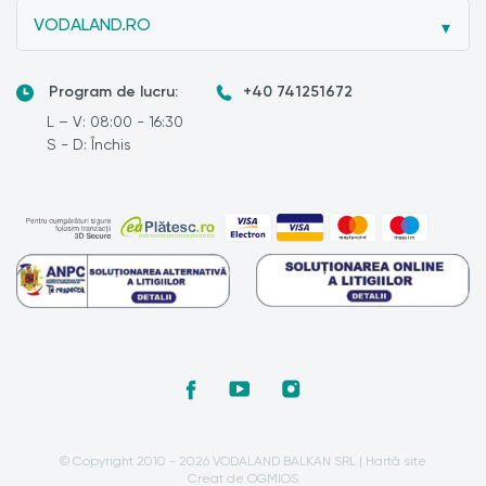
VODALAND.RO
Program de lucru:
+40 741251672
L – V: 08:00 - 16:30
S - D: Închis
© Copyright 2010 - 2026 VODALAND BALKAN SRL |
Hartă site
Creat de OGMIOS