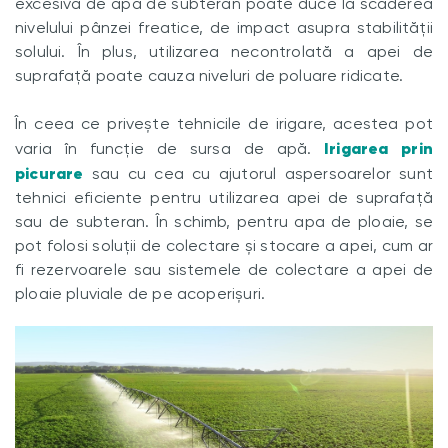
excesivă de apă de subteran poate duce la scăderea
nivelului pânzei freatice, de impact asupra stabilității
solului. În plus, utilizarea necontrolată a apei de
suprafață poate cauza niveluri de poluare ridicate.
În ceea ce privește tehnicile de irigare, acestea pot
Irigarea prin
varia în funcție de sursa de apă.
picurare
sau cu cea cu ajutorul aspersoarelor sunt
tehnici eficiente pentru utilizarea apei de suprafață
sau de subteran. În schimb, pentru apa de ploaie, se
pot folosi soluții de colectare și stocare a apei, cum ar
fi rezervoarele sau sistemele de colectare a apei de
ploaie pluviale de pe acoperișuri.