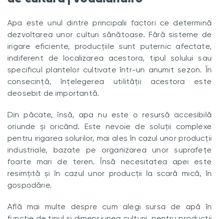
Apa este unul dintre principalii factori ce determină
dezvoltarea unor culturi sănătoase. Fără sisteme de
irigare eficiente, producțiile sunt puternic afectate,
indiferent de localizarea acestora, tipul solului sau
specificul plantelor cultivate într-un anumit sezon. În
consecință, înțelegerea utilității acestora este
deosebit de importantă.
Din păcate, însă, apa nu este o resursă accesibilă
oriunde și oricând. Este nevoie de soluții complexe
pentru irigarea solurilor, mai ales în cazul unor producții
industriale, bazate pe organizarea unor suprafețe
foarte mari de teren. Însă necesitatea apei este
resimțită și în cazul unor producții la scară mică, în
gospodărie.
Află mai multe despre cum alegi sursa de apă în
funcție de tipul și dimensiunea culturii, pentru producții