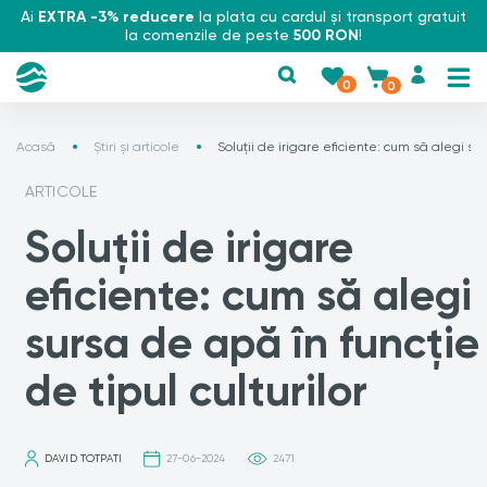
Ai
EXTRA -3% reducere
la plata cu cardul și transport gratuit
la comenzile de peste
500 RON
!
0
0
Acasă
Știri și articole
Soluții de irigare eficiente: cum să alegi sur
ARTICOLE
Soluții de irigare
eficiente: cum să alegi
sursa de apă în funcție
de tipul culturilor
DAVID TOTPATI
27-06-2024
2471