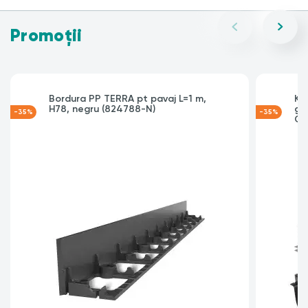
Promoții
Bordura PP TERRA pt pavaj L=1 m,
Ki
H78, negru (824788-N)
gr
-35%
-35%
C2