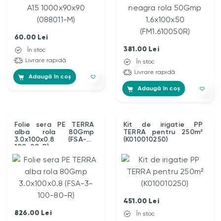
60.00
Lei
381.00
Lei
În stoc
Livrare rapidă
În stoc
Livrare rapidă
Adaugă în coș
Adaugă în coș
Folie sera PE TERRA
Kit de irigatie PP
alba rola 80Gmp
TERRA pentru 250m²
3.0x100x0.8 (FSA-3-
(K010010250)
100-80-R)
451.00
Lei
826.00
Lei
În stoc