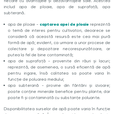
fiecare cu avantajele și dezavantajele sale. Acestea
includ apa de ploaie, apa de suprafață, apa
subterană.
captarea apei de ploaie
apa de ploaie -
reprezintă
o temă de interes pentru cultivatori, deoarece se
consideră că această resursă este cea mai pură
formă de apă; evident, ca urmare a unor procese de
colectare și depozitare necorespunzătoare, ar
putea la fel de bine contaminată;
apa de suprafață - provenite din râuri și lacuri;
reprezintă, de asemenea, o sursă eficientă de apă
pentru irigare, însă calitatea sa poate varia în
funcție de poluarea mediului;
apa subterană - provine din fântâni și izvoare;
poate conține minerale benefice pentru plante, dar
poate fi și contaminată cu substanțe poluante.
Disponibilitatea surselor de apă poate varia în funcție