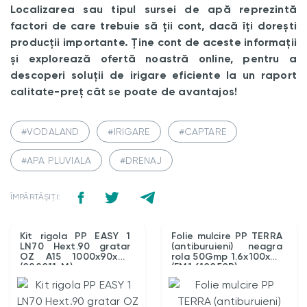
Localizarea sau tipul sursei de apă reprezintă
factori de care trebuie să ții cont, dacă îți dorești
producții importante. Ține cont de aceste informații
și explorează ofertă noastră online, pentru a
descoperi soluții de irigare eficiente la un raport
calitate-preț cât se poate de avantajos!
#VODALAND
#IRIGARE
#CAPTARE
#APA PLUVIALA
#DRENAJ
ÎMPĂRTĂȘIȚI:
Kit rigola PP EASY 1
Folie mulcire PP TERRA
LN70 Hext.90 gratar
(antiburuieni) neagra
OZ A15 1000x90x90
rola 50Gmp 1.6x100x50
(088011-M)
(FM1.610050R)