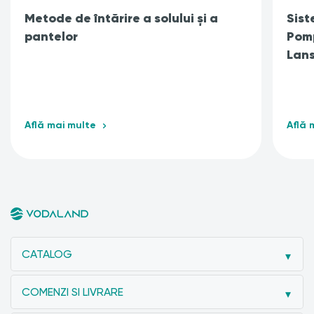
Metode de întărire a solului și a
Sist
pantelor
Pomp
Lans
Află mai multe
Află 
CATALOG
COMENZI SI LIVRARE