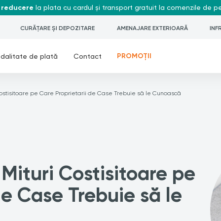
 reducere
la plata cu cardul și transport gratuit la comenzile de 
CURĂȚARE ȘI DEPOZITARE
AMENAJARE EXTERIOARĂ
INF
PROMOȚII
dalitate de plată
Contact
 Costisitoare pe Care Proprietarii de Case Trebuie să le Cunoască
 Mituri Costisitoare pe
de Case Trebuie să le