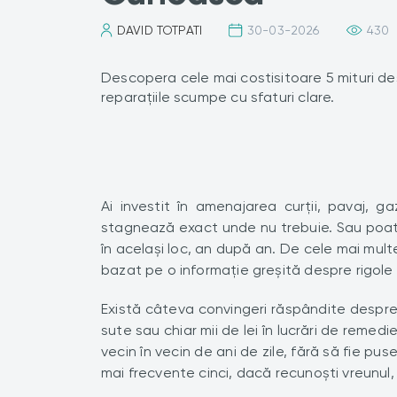
DAVID TOTPATI
30-03-2026
430
Descopera cele mai costisitoare 5 mituri despr
reparațiile scumpe cu sfaturi clare.
Ai investit în amenajarea curții, pavaj, ga
stagnează exact unde nu trebuie. Sau poate
în același loc, an după an. De cele mai multe
bazat pe o informație greșită despre rigole 
Există câteva convingeri răspândite despre
sute sau chiar mii de lei în lucrări de remedi
vecin în vecin de ani de zile, fără să fie puse
mai frecvente cinci, dacă recunoști vreunul,