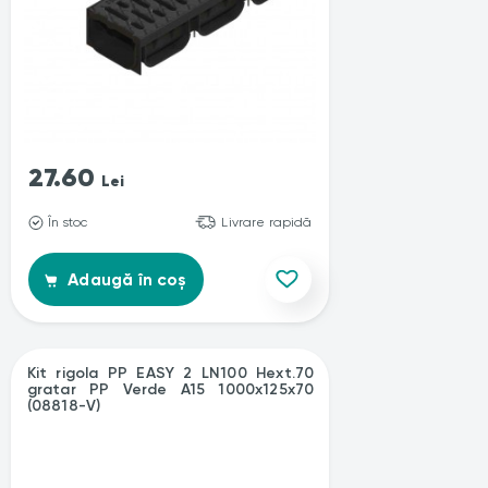
27.60
Lei
În stoc
Livrare rapidă
Adaugă în coș
Kit rigola PP EASY 2 LN100 Hext.70
gratar PP Verde A15 1000x125x70
(08818-V)