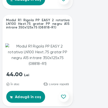
Modul R1 Rigola PP EASY 2 rotativa
LN100 Hext.75 gratar PP negru A15
intrare 350x125x75 (08818-R1)
44.00
Lei
În stoc
Livrare rapidă
Adaugă în coș