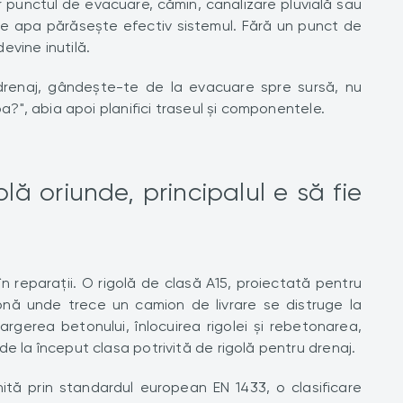
r punctul de evacuare, cămin, canalizare pluvială sau
unde apa părăsește efectiv sistemul. Fără un punct de
evine inutilă.
drenaj, gândește-te de la evacuare spre sursă, nu
pa?", abia apoi planifici traseul și componentele.
olă oriunde, principalul e să fie
n reparații. O rigolă de clasă A15, proiectată pentru
onă unde trece un camion de livrare se distruge la
argerea betonului, înlocuirea rigolei și rebetonarea,
e la început clasa potrivită de rigolă pentru drenaj.
nită prin standardul european EN 1433, o clasificare