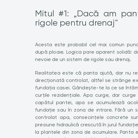
Mitul #1: „Dacă am pan
rigole pentru drenaj"
Acesta este probabil cel mai comun punct
după ploaie. Logica pare aparent solidă: da
nevoie de un sistem de rigole sau drenaj.
Realitatea este că panta ajută, dar nu re
direcționată controlat, altfel se strânge ex
fundația casei. Gândește-te la ce se întâmp
curțile rezidențiale. Apa curge, dar cur
capătul pantei, apa se acumulează acolo
fundație sau în zona de intrare. Fără un
controlat apa, consecințele concrete sun
presiune hidraulică crescută în jurul fundați
la plantele din zona de acumulare. Panta e 