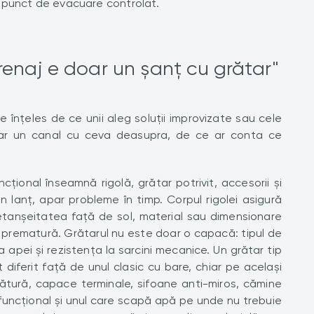
 punct de evacuare controlat.
renaj e doar un șanț cu grătar"
 înțeles de ce unii aleg soluții improvizate sau cele
doar un canal cu ceva deasupra, de ce ar conta ce
țional înseamnă rigolă, grătar potrivit, accesorii și
 lanț, apar probleme în timp. Corpul rigolei asigură
i etanșeitatea față de sol, material sau dimensionare
prematură. Grătarul nu este doar o capacă: tipul de
apei și rezistența la sarcini mecanice. Un grătar tip
iferit față de unul clasic cu bare, chiar pe același
egătură, capace terminale, sifoane anti-miros, cămine
 funcțional și unul care scapă apă pe unde nu trebuie