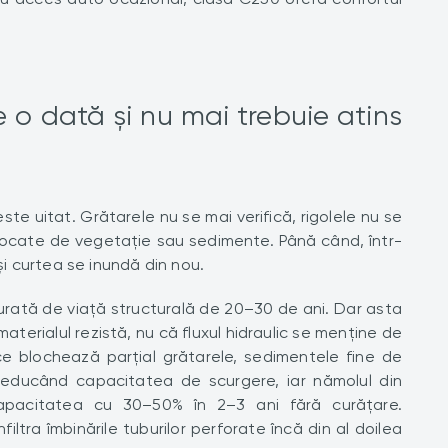
e o dată și nu mai trebuie atins
ste uitat. Grătarele nu se mai verifică, rigolele nu se
locate de vegetație sau sedimente. Până când, într-
 curtea se inundă din nou.
urată de viață structurală de 20–30 de ani. Dar asta
terialul rezistă, nu că fluxul hidraulic se menține de
nice blochează parțial grătarele, sedimentele fine de
i reducând capacitatea de scurgere, iar nămolul din
pacitatea cu 30–50% în 2–3 ani fără curățare.
iltra îmbinările tuburilor perforate încă din al doilea