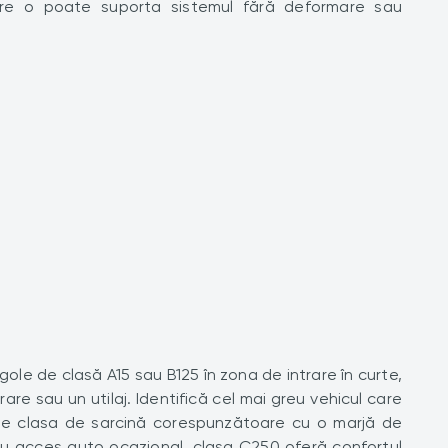
re o poate suporta sistemul fără deformare sau
le de clasă A15 sau B125 în zona de intrare în curte,
e sau un utilaj. Identifică cel mai greu vehicul care
ge clasa de sarcină corespunzătoare cu o marjă de
 cu acces auto ocazional, clasa C250 oferă confortul