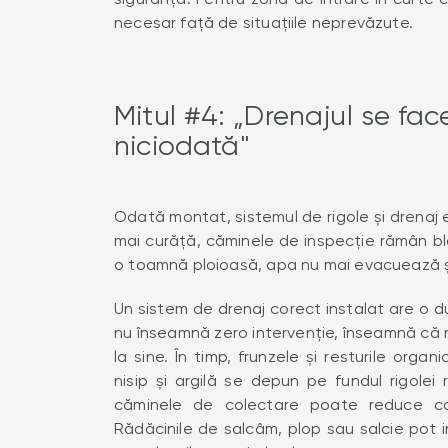
necesar față de situațiile neprevăzute.
Mitul #4: „Drenajul se fac
niciodată"
Odată montat, sistemul de rigole și drenaj e
mai curăță, căminele de inspecție rămân b
o toamnă ploioasă, apa nu mai evacuează și
Un sistem de drenaj corect instalat are o d
nu înseamnă zero intervenție, înseamnă că ma
la sine. În timp, frunzele și resturile orga
nisip și argilă se depun pe fundul rigole
căminele de colectare poate reduce ca
Rădăcinile de salcâm, plop sau salcie pot inf