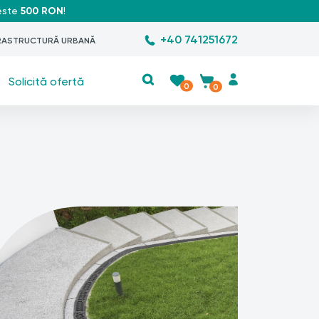
peste
500 RON
!
+40 741251672
RASTRUCTURĂ URBANĂ
Solicită ofertă
0
0