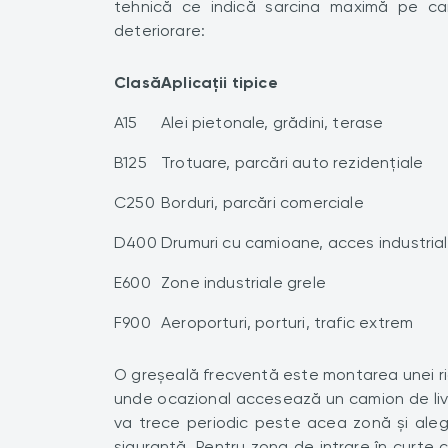
tehnică ce indică sarcina maximă pe ca
deteriorare:
Clasă
Aplicații tipice
A15
Alei pietonale, grădini, terase
B125
Trotuare, parcări auto rezidențiale
C250
Borduri, parcări comerciale
D400
Drumuri cu camioane, acces industrial
E600
Zone industriale grele
F900
Aeroporturi, porturi, trafic extrem
O greșeală frecventă este montarea unei rigo
unde ocazional accesează un camion de livrar
va trece periodic peste acea zonă și ale
siguranță. Pentru zona de intrare în curte