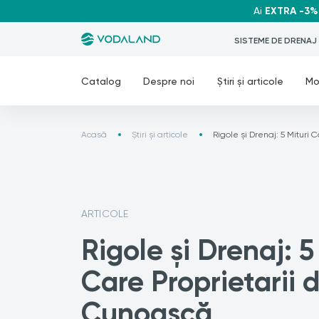
Ai
EXTRA -3%
SISTEME DE DRENAJ
Catalog
Despre noi
Știri și articole
Mo
Acasă
Știri și articole
Rigole și Drenaj: 5 Mituri
ARTICOLE
Rigole și Drenaj: 5
Care Proprietarii 
Cunoască