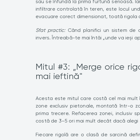
sau se înfundă la prima furtună serioasă. Ia
infiltrare controlată în teren, este locul 
evacuare corect dimensionat, toată rigola d
Sfat practic:
Când planifici un sistem de 
invers. Întreabă-te mai întâi „unde va ieși a
Mitul #3: „Merge orice rig
mai ieftină"
Acesta este mitul care costă cel mai mult î
zone exclusiv pietonale, montată într-o z
prima trecere. Refacerea zonei, inclusiv sp
costă de 3–5 ori mai mult decât dacă alegi d
Fiecare rigolă are o clasă de sarcină defi