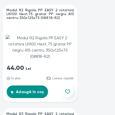
Modul R2 Rigola PP EASY 2 rotativa
LN100 Hext.75 gratar PP negru A15
centru 350x125x75 (08818-R2)
44.00
Lei
În stoc
Livrare rapidă
Adaugă în coș
Modul R3 Rigola PP EASY 2 rotativa