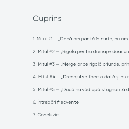
Cuprins
1. Mitul #1 — „Dacă am pantă în curte, nu am
2. Mitul #2 — „Rigola pentru drenaj e doar u
3. Mitul #3 — „Merge orice rigolă oriunde, prin
4. Mitul #4 — „Drenajul se face o dată și nu 
5. Mitul #5 — „Dacă nu văd apă stagnantă d
6. Întrebări frecvente
7. Concluzie