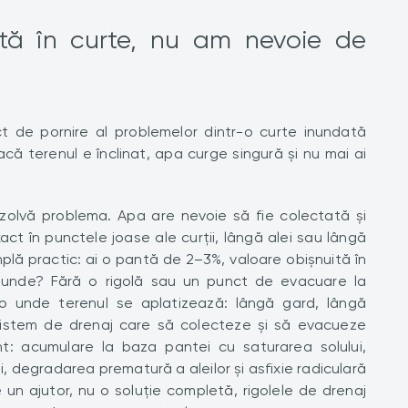
tă în curte, nu am nevoie de
 de pornire al problemelor dintr-o curte inundată
că terenul e înclinat, apa curge singură și nu mai ai
zolvă problema. Apa are nevoie să fie colectată și
act în punctele joase ale curții, lângă alei sau lângă
lă practic: ai o pantă de 2–3%, valoare obișnuită în
ge unde? Fără o rigolă sau un punct de evacuare la
 unde terenul se aplatizează: lângă gard, lângă
 sistem de drenaj care să colecteze și să evacueze
t: acumulare la baza pantei cu saturarea solului,
ei, degradarea prematură a aleilor și asfixie radiculară
un ajutor, nu o soluție completă, rigolele de drenaj