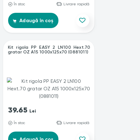
În stoc
Livrare rapidă
Adaugă în coș
Kit rigola PP EASY 2 LN100 Hext.70
gratar OZ A15 1000x125x70 (0881011)
39.65
Lei
În stoc
Livrare rapidă
Adaugă în coș