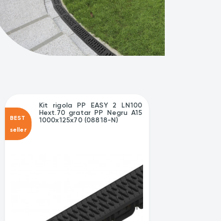
Kit rigola PP EASY 2 LN100
Hext.70 gratar PP Negru A15
BEST
1000x125x70 (08818-N)
seller