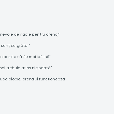
 nevoie de rigole pentru drenaj"
n șanț cu grătar"
cipalul e să fie mai ieftină"
mai trebuie atins niciodată"
upă ploaie, drenajul funcționează"