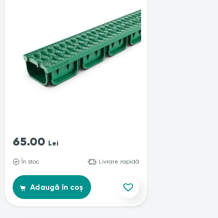
65.00
Lei
În stoc
Livrare rapidă
Adaugă în coș