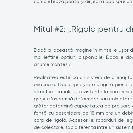
completează panta și dirijează apa spre un
Mitul #2: „Rigola pentru d
Dacă ai această imagine în minte, e ușor de
mai ieftine opțiuni disponibile. Dacă e 
anume montezi?
Realitatea este că un sistem de drenaj func
evacuare. Dacă lipsește o singură piesă din
structura canalului, rezistența la sarcini ș
greșite înseamnă deformare sau colmatare 
grătar determină capacitatea de preluare a 
fantă cu deschidere de 18 mm are un debit d
corp de rigolă. Accesoriile, racorduri de l
de colectare, fac diferența între un sistem