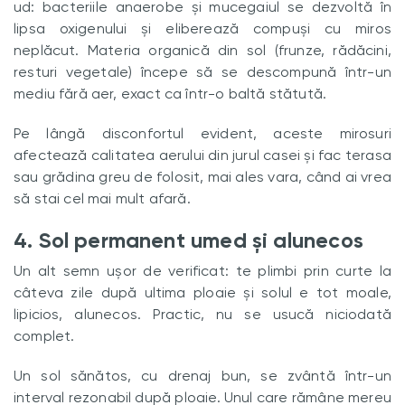
ud: bacteriile anaerobe și mucegaiul se dezvoltă în
lipsa oxigenului și eliberează compuși cu miros
neplăcut. Materia organică din sol (frunze, rădăcini,
resturi vegetale) începe să se descompună într-un
mediu fără aer, exact ca într-o baltă stătută.
Pe lângă disconfortul evident, aceste mirosuri
afectează calitatea aerului din jurul casei și fac terasa
sau grădina greu de folosit, mai ales vara, când ai vrea
să stai cel mai mult afară.
4. Sol permanent umed și alunecos
Un alt semn ușor de verificat: te plimbi prin curte la
câteva zile după ultima ploaie și solul e tot moale,
lipicios, alunecos. Practic, nu se usucă niciodată
complet.
Un sol sănătos, cu drenaj bun, se zvântă într-un
interval rezonabil după ploaie. Unul care rămâne mereu