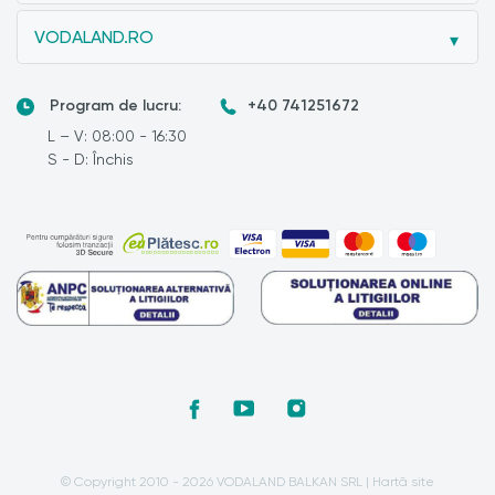
VODALAND.RO
Program de lucru:
+40 741251672
L – V: 08:00 - 16:30
S - D: Închis
© Copyright 2010 - 2026 VODALAND BALKAN SRL |
Hartă site