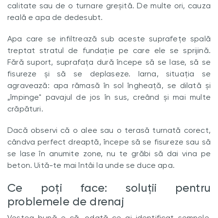
calitate sau de o turnare greșită. De multe ori, cauza
reală e apa de dedesubt.
Apa care se infiltrează sub aceste suprafețe spală
treptat stratul de fundație pe care ele se sprijină.
Fără suport, suprafața dură începe să se lase, să se
fisureze și să se deplaseze. Iarna, situația se
agravează: apa rămasă în sol îngheață, se dilată și
„împinge" pavajul de jos în sus, creând și mai multe
crăpături.
Dacă observi că o alee sau o terasă turnată corect,
cândva perfect dreaptă, începe să se fisureze sau să
se lase în anumite zone, nu te grăbi să dai vina pe
beton. Uită-te mai întâi la unde se duce apa.
Ce poți face: soluții pentru
problemele de drenaj
Vestea bună e că, odată ce ai identificat semnele,