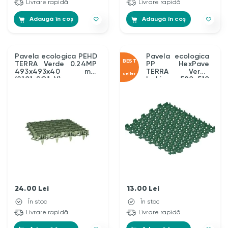
Livrare rapidă
Livrare rapidă
Adaugă în coș
Adaugă în coș
Pavela ecologica PEHD
Pavela ecologica
BEST
TERRA Verde 0.24MP
PP HexPave
493x493x40 mm
TERRA Verde
seller
(8101-SG1-V)
Inchis 580x510
mm (8102-VI)
24.00
Lei
13.00
Lei
În stoc
În stoc
Livrare rapidă
Livrare rapidă