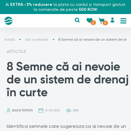
Ai
EXTRA -3% reducere
la plata cu cardul și transport gratuit
la comenzile de peste
500 RON
!
0
0
Acasă
Știri și articole
8 Semne că ai nevoie de un sistem de drena
ARTICOLE
8 Semne că ai nevoie
de un sistem de drenaj
în curte
DAVID TOTPATI
15-08-2025
5985
Identifica semnele care sugereaza ca ai nevoie de un