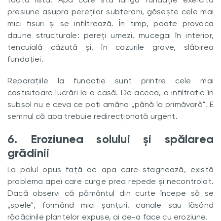
presiune asupra pereților subterani, găsește cele mai
mici fisuri și se infiltrează. În timp, poate provoca
daune structurale: pereți umezi, mucegai în interior,
tencuială căzută și, în cazurile grave, slăbirea
fundației.
Reparațiile la fundație sunt printre cele mai
costisitoare lucrări la o casă. De aceea, o infiltrație în
subsol nu e ceva ce poți amâna „până la primăvară". E
semnul că apa trebuie redirecționată urgent.
6. Eroziunea solului și spălarea
grădinii
La polul opus față de apa care stagnează, există
problema apei care curge prea repede și necontrolat.
Dacă observi că pământul din curte începe să se
„spele", formând mici șanțuri, canale sau lăsând
rădăcinile plantelor expuse, ai de-a face cu eroziune.