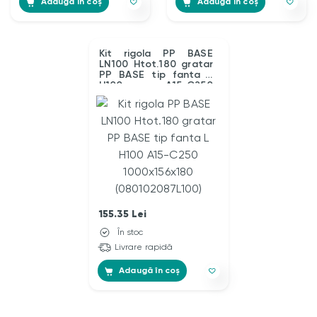
Adaugă în coș
Adaugă în coș
Kit rigola PP BASE
LN100 Htot.180 gratar
PP BASE tip fanta L
H100 A15-C250
1000x156x180
(080102087L100)
155.35
Lei
În stoc
Livrare rapidă
Adaugă în coș