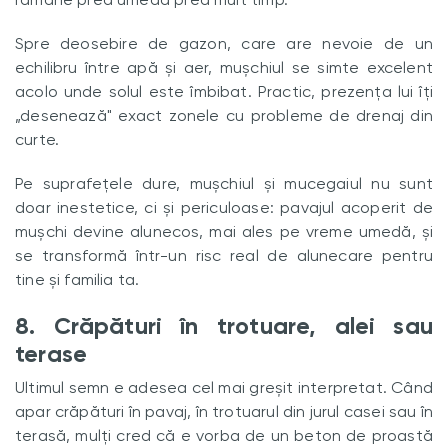
Spre deosebire de gazon, care are nevoie de un
echilibru între apă și aer, mușchiul se simte excelent
acolo unde solul este îmbibat. Practic, prezența lui îți
„desenează" exact zonele cu probleme de drenaj din
curte.
Pe suprafețele dure, mușchiul și mucegaiul nu sunt
doar inestetice, ci și periculoase: pavajul acoperit de
mușchi devine alunecos, mai ales pe vreme umedă, și
se transformă într-un risc real de alunecare pentru
tine și familia ta.
8. Crăpături în trotuare, alei sau
terase
Ultimul semn e adesea cel mai greșit interpretat. Când
apar crăpături în pavaj, în trotuarul din jurul casei sau în
terasă, mulți cred că e vorba de un beton de proastă