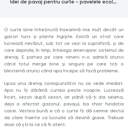
Idei de pavaj pentru curte - pavelele ecologice
O curte bine întreținută înseamnă mai mult decât un
gazon tuns și plante îngrijite. Există un strat care
lucrează nevăzut, sub tot ce vezi la suprafață, și de
care depinde, în timp, întreaga amenajare: sistemul de
drenaj. E partea pe care nimeni n-o admiră atunci
când totul merge bine și singura pe care toți o
blestemă atunci când apa începe să facă probleme.
Lipsa unui drenaj corespunzător nu se vede imediat.
Apa nu îți dărâmă curtea peste noapte. Lucrează
încet, sezon după sezon, iar până să-ți dai seama,
deja a afectat gazonul, pavajul, ba chiar fundația
casei. Vestea bună e că o curte îți dă semne destul
de clare înainte ca lucrurile să devină grave. Trebuie
doar să știi la ce să fii atent.