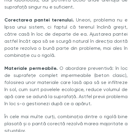
suprafață singur nu e suficient.
Corectarea pantei terenului.
Uneori, problema nu e
lipsa unui sistem, ci faptul că terenul înclină greșit,
către casă în loc de departe de ea. Ajustarea pantei
astfel încât apa să se scurgă natural în direcția dorită
poate rezolva o bună parte din probleme, mai ales în
combinație cu o rigolă.
Materiale permeabile.
O abordare preventivă: în loc
de suprafețe complet impermeabile (beton clasic),
folosirea unor materiale care lasă apa să se infiltreze
în sol, cum sunt pavelele ecologice, reduce volumul de
apă care se adună la suprafață. Astfel previi problema
în loc s-o gestionezi după ce a apărut.
În cele mai multe curți, combinația dintre o rigolă bine
plasată și o pantă corectă rezolvă marea majoritate a
situațiilor.