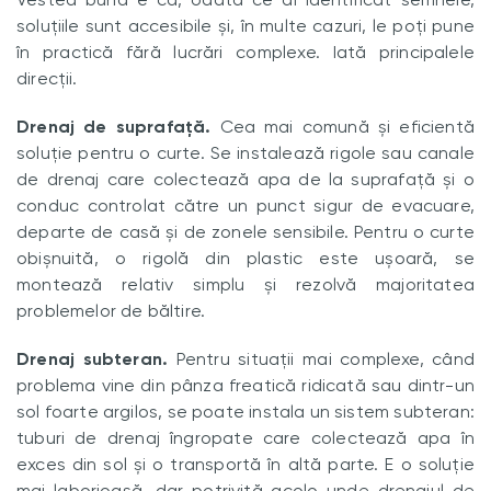
soluțiile sunt accesibile și, în multe cazuri, le poți pune
în practică fără lucrări complexe. Iată principalele
direcții.
Drenaj de suprafață.
Cea mai comună și eficientă
soluție pentru o curte. Se instalează rigole sau canale
de drenaj care colectează apa de la suprafață și o
conduc controlat către un punct sigur de evacuare,
departe de casă și de zonele sensibile. Pentru o curte
obișnuită, o rigolă din plastic este ușoară, se
montează relativ simplu și rezolvă majoritatea
problemelor de băltire.
Drenaj subteran.
Pentru situații mai complexe, când
problema vine din pânza freatică ridicată sau dintr-un
sol foarte argilos, se poate instala un sistem subteran:
tuburi de drenaj îngropate care colectează apa în
exces din sol și o transportă în altă parte. E o soluție
mai laborioasă, dar potrivită acolo unde drenajul de