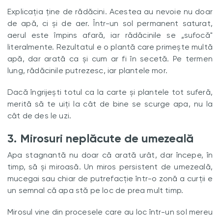
Explicația ține de rădăcini. Acestea au nevoie nu doar
de apă, ci și de aer. Într-un sol permanent saturat,
aerul este împins afară, iar rădăcinile se „sufocă"
literalmente. Rezultatul e o plantă care primește multă
apă, dar arată ca și cum ar fi în secetă. Pe termen
lung, rădăcinile putrezesc, iar plantele mor.
Dacă îngrijești totul ca la carte și plantele tot suferă,
merită să te uiți la cât de bine se scurge apa, nu la
cât de des le uzi.
3. Mirosuri neplăcute de umezeală
Apa stagnantă nu doar că arată urât, dar începe, în
timp, să și miroasă. Un miros persistent de umezeală,
mucegai sau chiar de putrefacție într-o zonă a curții e
un semnal că apa stă pe loc de prea mult timp.
Mirosul vine din procesele care au loc într-un sol mereu