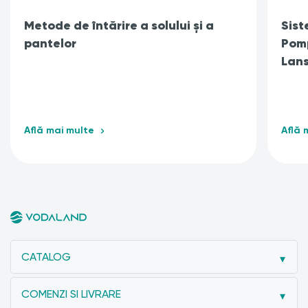
Metode de întărire a solului și a
Sist
pantelor
Pomp
Lans
Află mai multe
Află 
CATALOG
COMENZI SI LIVRARE