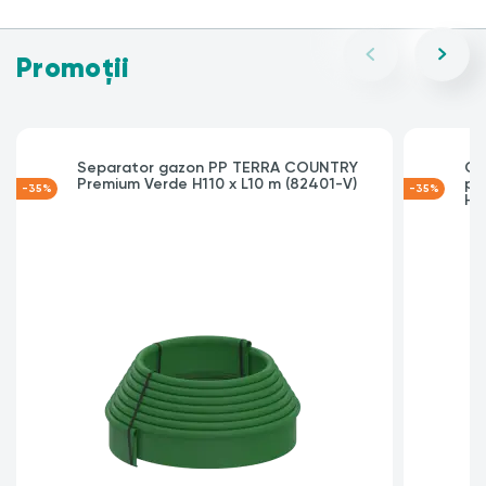
Promoții
Separator gazon PP TERRA COUNTRY
Ca
Premium Verde H110 x L10 m (82401-V)
pa
-35%
-35%
Hin