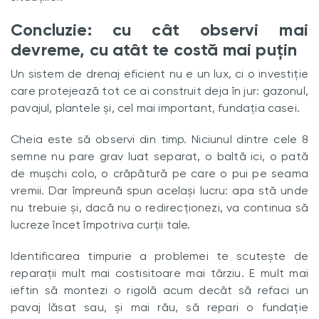
Concluzie: cu cât observi mai
devreme, cu atât te costă mai puțin
Un sistem de drenaj eficient nu e un lux, ci o investiție
care protejează tot ce ai construit deja în jur: gazonul,
pavajul, plantele și, cel mai important, fundația casei.
Cheia este să observi din timp. Niciunul dintre cele 8
semne nu pare grav luat separat, o baltă ici, o pată
de mușchi colo, o crăpătură pe care o pui pe seama
vremii. Dar împreună spun același lucru: apa stă unde
nu trebuie și, dacă nu o redirecționezi, va continua să
lucreze încet împotriva curții tale.
Identificarea timpurie a problemei te scutește de
reparații mult mai costisitoare mai târziu. E mult mai
ieftin să montezi o rigolă acum decât să refaci un
pavaj lăsat sau, și mai rău, să repari o fundație