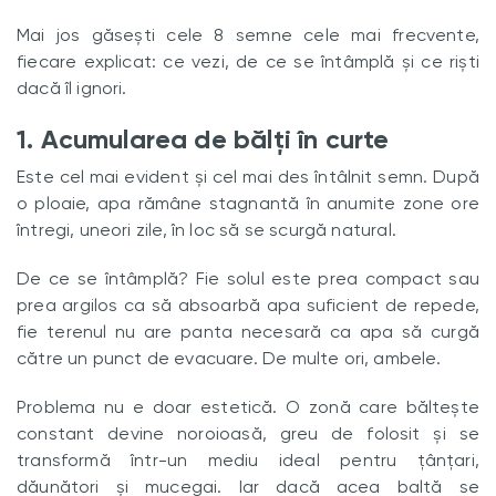
Mai jos găsești cele 8 semne cele mai frecvente,
fiecare explicat: ce vezi, de ce se întâmplă și ce riști
dacă îl ignori.
1. Acumularea de bălți în curte
Este cel mai evident și cel mai des întâlnit semn. După
o ploaie, apa rămâne stagnantă în anumite zone ore
întregi, uneori zile, în loc să se scurgă natural.
De ce se întâmplă? Fie solul este prea compact sau
prea argilos ca să absoarbă apa suficient de repede,
fie terenul nu are panta necesară ca apa să curgă
către un punct de evacuare. De multe ori, ambele.
Problema nu e doar estetică. O zonă care bălteşte
constant devine noroioasă, greu de folosit și se
transformă într-un mediu ideal pentru țânțari,
dăunători și mucegai. Iar dacă acea baltă se