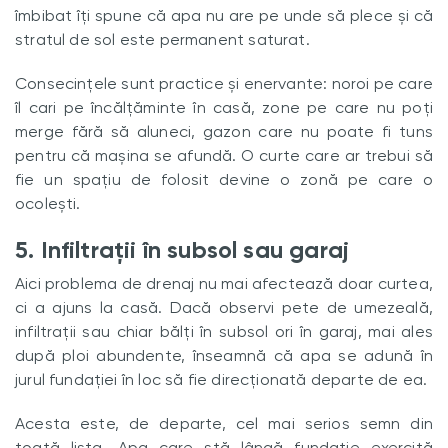
îmbibat îți spune că apa nu are pe unde să plece și că
stratul de sol este permanent saturat.
Consecințele sunt practice și enervante: noroi pe care
îl cari pe încălțăminte în casă, zone pe care nu poți
merge fără să aluneci, gazon care nu poate fi tuns
pentru că mașina se afundă. O curte care ar trebui să
fie un spațiu de folosit devine o zonă pe care o
ocolești.
5. Infiltrații în subsol sau garaj
Aici problema de drenaj nu mai afectează doar curtea,
ci a ajuns la casă. Dacă observi pete de umezeală,
infiltrații sau chiar bălți în subsol ori în garaj, mai ales
după ploi abundente, înseamnă că apa se adună în
jurul fundației în loc să fie direcționată departe de ea.
Acesta este, de departe, cel mai serios semn din
toată lista. Apa care stă lângă fundație exercită