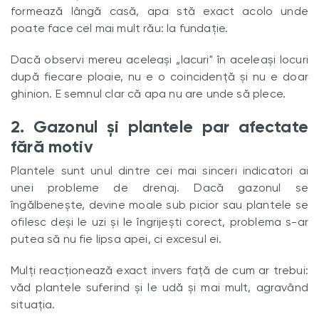
formează lângă casă, apa stă exact acolo unde
poate face cel mai mult rău: la fundație.
Dacă observi mereu aceleași „lacuri" în aceleași locuri
după fiecare ploaie, nu e o coincidență și nu e doar
ghinion. E semnul clar că apa nu are unde să plece.
2. Gazonul și plantele par afectate
fără motiv
Plantele sunt unul dintre cei mai sinceri indicatori ai
unei probleme de drenaj. Dacă gazonul se
îngălbenește, devine moale sub picior sau plantele se
ofilesc deși le uzi și le îngrijești corect, problema s-ar
putea să nu fie lipsa apei, ci excesul ei.
Mulți reacționează exact invers față de cum ar trebui:
văd plantele suferind și le udă și mai mult, agravând
situația.