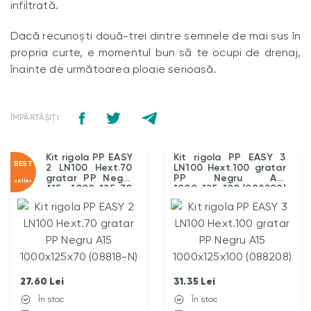
infiltrată.
Dacă recunoști două-trei dintre semnele de mai sus în
propria curte, e momentul bun să te ocupi de drenaj,
înainte de următoarea ploaie serioasă.
ÎMPĂRTĂȘIȚI:
Kit rigola PP EASY
Kit rigola PP EASY 3
BEST
2 LN100 Hext.70
LN100 Hext.100 gratar
gratar PP Negru
PP Negru A15
seller
A15 1000x125x70
1000x125x100 (088208)
(08818-N)
27.60
Lei
31.35
Lei
În stoc
În stoc